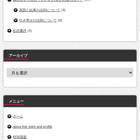
原因と結果の法則について
(9)
引き寄せの法則について
(8)
乱読書評
(4)
アーカイブ
ア
ー
カ
イ
ブ
メニュー
ホーム
about this sight and profile
特別講義