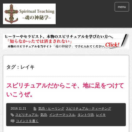
menu
タグ：レイキ
スピリチュアルだからこそ、地に足をつけて
いこうぜ。
2016.11.21
気功・ヒーリング
スピリチュアル・ティーチング
スピリチュアル
,
気功
,
インナーマッスル
,
タントウ功
,
レイキ
コメントを書く