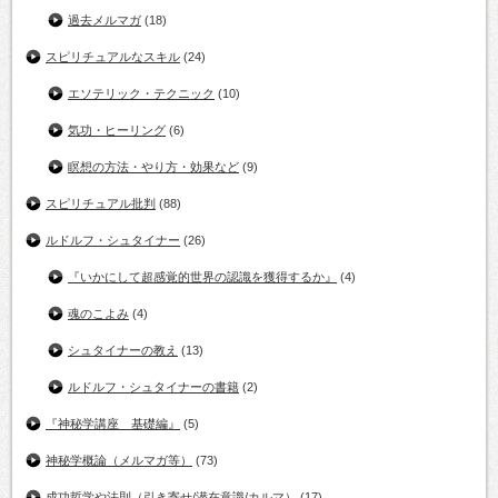
過去メルマガ
(18)
スピリチュアルなスキル
(24)
エソテリック・テクニック
(10)
気功・ヒーリング
(6)
瞑想の方法・やり方・効果など
(9)
スピリチュアル批判
(88)
ルドルフ・シュタイナー
(26)
『いかにして超感覚的世界の認識を獲得するか』
(4)
魂のこよみ
(4)
シュタイナーの教え
(13)
ルドルフ・シュタイナーの書籍
(2)
『神秘学講座 基礎編』
(5)
神秘学概論（メルマガ等）
(73)
成功哲学や法則（引き寄せ/潜在意識/カルマ）
(17)