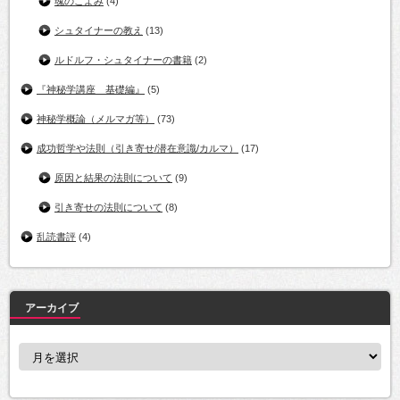
魂のこよみ
(4)
シュタイナーの教え
(13)
ルドルフ・シュタイナーの書籍
(2)
『神秘学講座 基礎編』
(5)
神秘学概論（メルマガ等）
(73)
成功哲学や法則（引き寄せ/潜在意識/カルマ）
(17)
原因と結果の法則について
(9)
引き寄せの法則について
(8)
乱読書評
(4)
アーカイブ
ア
ー
カ
イ