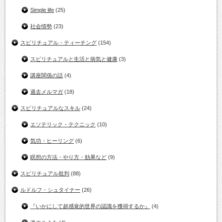
Simple life
(25)
社会情勢
(23)
スピリチュアル・ティーチング
(154)
スピリチュアルと生活と病気と健康
(3)
講座関係の話
(4)
過去メルマガ
(18)
スピリチュアルなスキル
(24)
エソテリック・テクニック
(10)
気功・ヒーリング
(6)
瞑想の方法・やり方・効果など
(9)
スピリチュアル批判
(88)
ルドルフ・シュタイナー
(26)
『いかにして超感覚的世界の認識を獲得するか』
(4)