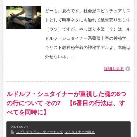
どーも。夏樹です。社会派スピリチュアリス
トとして時事ネタにも触れて絶賛売り出し中
（ウソ）ですが、やっぱり本業（？）は、ル
ドルフ・シュタイナー系薔薇十字の神秘学、
キリスト教神秘主義の神秘学アルよ、本筋は
外せないネ。…
詳細を見る
ルドルフ・シュタイナーが重視した魂の6つ
の行について その7 【6番目の行法は、す
べてを同時に】
2021.05.20
スピリチュアル・ティーチング
シュタイナーの教え