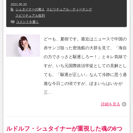
2021.05.20
シュタイナーの教え
スピリチュアル・ティーチング
スピリチュアル批判
コメントを書く
どーも、夏樹です。最近はニュースで中国の
赤サンゴ狙った密漁船の大群を見て、「海自
の力でさっさと駆逐しろー！」とキレ気味で
すが、いち元国際政治学徒としての見解とし
ても、「駆逐が正しい」なんて冷静に思う過
激な今日この頃ですが、ぽまいらはいかが
三…
詳細を見る
ルドルフ・シュタイナーが重視した魂の6つ