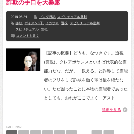
詐欺の手口を大暴露
2019.06.24
ブログ日記
スピリチュアル批判
詐欺
,
ポイズンK子
,
イカサマ
,
透視
,
スピリチュアル批判
,
スピリチュアル
,
霊視
コメントを書く
【記事の概要】どうも。なつきです。透視
(霊視)、クレアボヤンスといえば代表的な霊
能力だな。だが、「観える」と詐称して霊能
者のフリをして詐欺を働く輩は後を絶たな
い。ただ困ったことに本物の霊能者であった
としても、おれがここでよく「アスト…
詳細を見る
PAGE NAVI