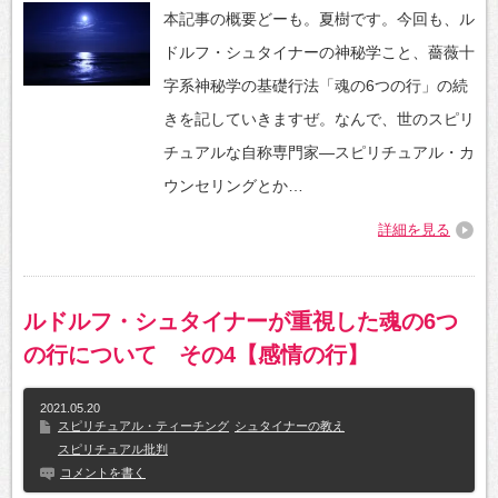
本記事の概要どーも。夏樹です。今回も、ル
ドルフ・シュタイナーの神秘学こと、薔薇十
字系神秘学の基礎行法「魂の6つの行」の続
きを記していきますぜ。なんで、世のスピリ
チュアルな自称専門家―スピリチュアル・カ
ウンセリングとか…
詳細を見る
ルドルフ・シュタイナーが重視した魂の6つ
の行について その4【感情の行】
2021.05.20
スピリチュアル・ティーチング
シュタイナーの教え
スピリチュアル批判
コメントを書く