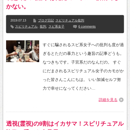
かない。
2019.07.13
ブログ日記
スピリチュアル批判
スピリチュアル
,
批判
,
スピ系女子
6 comments
すぐに騙されるスピ系女子への批判も度が過
ぎるとただの暴力という趣旨の記事どうも。
なつきちです。子宮系だのなんだの。 すぐ
にだまされるスピリチュアル女子のカモがか
った皆さんこんにちは。 いい加減セルフ努
力で幸せになってください…
詳細を見る
透視(霊視)の9割はイカサマ！スピリチュアル