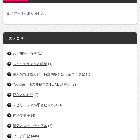
まだデータがありません。
カテゴリー
スピ用語、再考
(1)
スピリチュアルと瞑想
(1)
個人情報保護方針・特定商取引法に基づく表記
(1)
Youtube『魂の神秘学ON LINE 講座』
(7)
存在との対話
(2)
スピリチュアル系とビジネス
(4)
神秘学講座
(4)
病気とスピリチュアル
(4)
ブログ日記
(448)