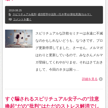
2019.08.25
スピリチュアル批判
成功哲学や法則（引き寄せ/潜在意識/カルマ）
コメントを書く
スピリチュアルな詐欺セミナーは永遠に不滅
なのかもしれないどうも、なつきです。ブロ
グ更新停滞してました、さーせん。メルマガ
はわりと更新しているので、みなさんメルマ
ガ登録してくれやがりませ。それはさておき
まして、今回のネタは困っ…
詳細を見る
すぐ騙されるスピリチュアル女子への”注意
喚起”だの”批判”はただのストレス解消でし