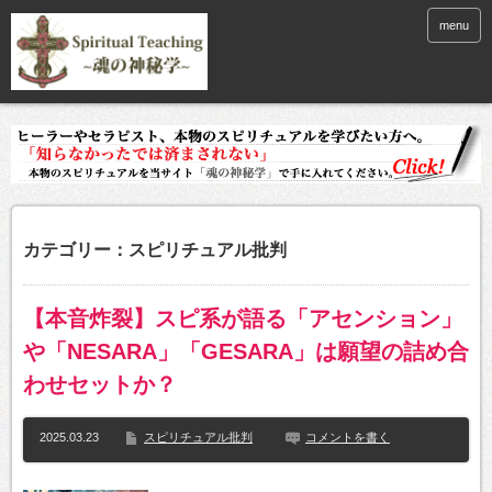
menu
カテゴリー：スピリチュアル批判
【本音炸裂】スピ系が語る「アセンション」
や「NESARA」「GESARA」は願望の詰め合
わせセットか？
2025.03.23
スピリチュアル批判
コメントを書く