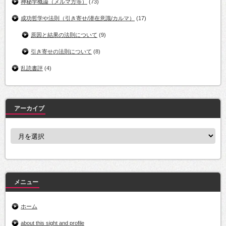
神秘学概論（メルマガ等）
(73)
成功哲学や法則（引き寄せ/潜在意識/カルマ）
(17)
原因と結果の法則について
(9)
引き寄せの法則について
(8)
乱読書評
(4)
アーカイブ
ア
ー
カ
イ
ブ
メニュー
ホーム
about this sight and profile