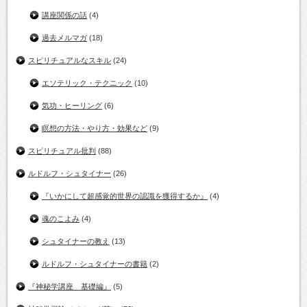
講座関係の話
(4)
過去メルマガ
(18)
スピリチュアルなスキル
(24)
エソテリック・テクニック
(10)
気功・ヒーリング
(6)
瞑想の方法・やり方・効果など
(9)
スピリチュアル批判
(88)
ルドルフ・シュタイナー
(26)
『いかにして超感覚的世界の認識を獲得するか』
(4)
魂のこよみ
(4)
シュタイナーの教え
(13)
ルドルフ・シュタイナーの書籍
(2)
『神秘学講座 基礎編』
(5)