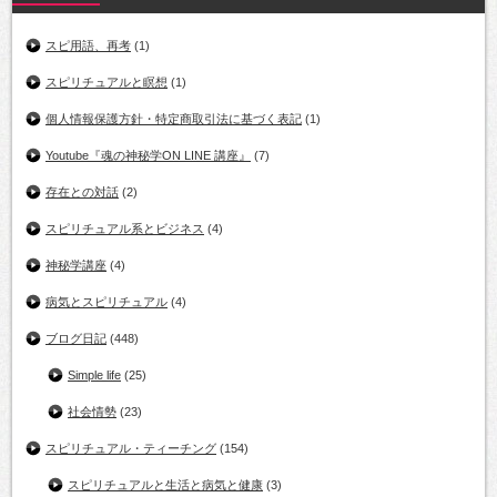
スピ用語、再考
(1)
スピリチュアルと瞑想
(1)
個人情報保護方針・特定商取引法に基づく表記
(1)
Youtube『魂の神秘学ON LINE 講座』
(7)
存在との対話
(2)
スピリチュアル系とビジネス
(4)
神秘学講座
(4)
病気とスピリチュアル
(4)
ブログ日記
(448)
Simple life
(25)
社会情勢
(23)
スピリチュアル・ティーチング
(154)
スピリチュアルと生活と病気と健康
(3)