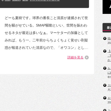
どーも夏樹です。球界の番長こと清原が逮捕されて世
間を騒がせている。SMAP騒動といい、世間を賑わわ
最
せるネタが最近は多いなぁ。マーケターの加藤として
現
みれば、もう一、二年前からちょくちょく覚せい剤疑
2
惑が報道されていた清原なので、「オワコン」とし…
【
「
詳細を見る
か
ル
に
年
ス
月
エ
2
２