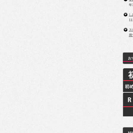
年
し
1
ス
用
お