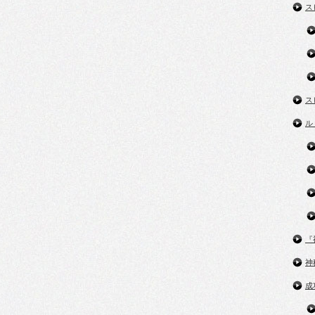
ス
ス
ル
『
神
成