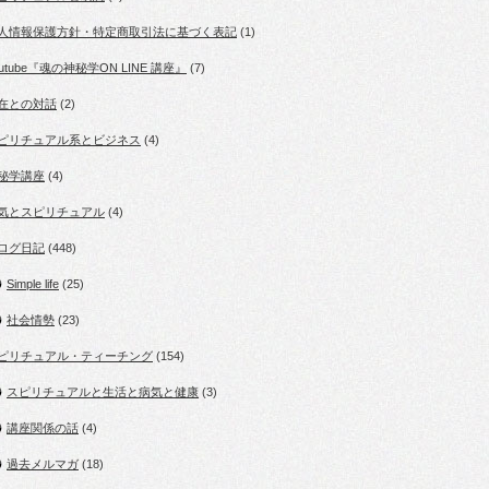
人情報保護方針・特定商取引法に基づく表記
(1)
outube『魂の神秘学ON LINE 講座』
(7)
在との対話
(2)
ピリチュアル系とビジネス
(4)
秘学講座
(4)
気とスピリチュアル
(4)
ログ日記
(448)
Simple life
(25)
社会情勢
(23)
ピリチュアル・ティーチング
(154)
スピリチュアルと生活と病気と健康
(3)
講座関係の話
(4)
過去メルマガ
(18)