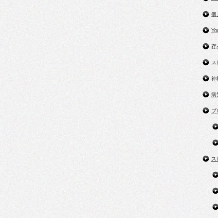
個
Y
存
ス
神
病
ブ
ス