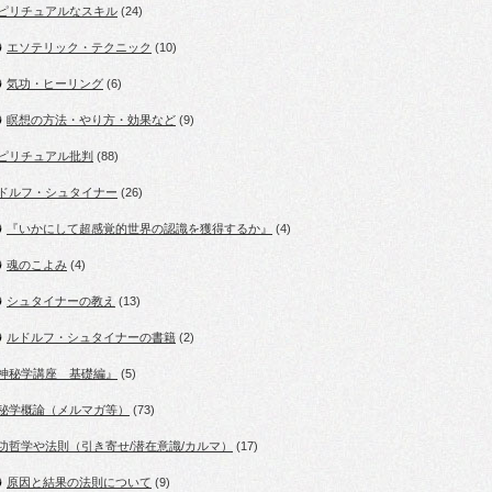
ピリチュアルなスキル
(24)
エソテリック・テクニック
(10)
気功・ヒーリング
(6)
瞑想の方法・やり方・効果など
(9)
ピリチュアル批判
(88)
ドルフ・シュタイナー
(26)
『いかにして超感覚的世界の認識を獲得するか』
(4)
魂のこよみ
(4)
シュタイナーの教え
(13)
ルドルフ・シュタイナーの書籍
(2)
神秘学講座 基礎編』
(5)
秘学概論（メルマガ等）
(73)
功哲学や法則（引き寄せ/潜在意識/カルマ）
(17)
原因と結果の法則について
(9)