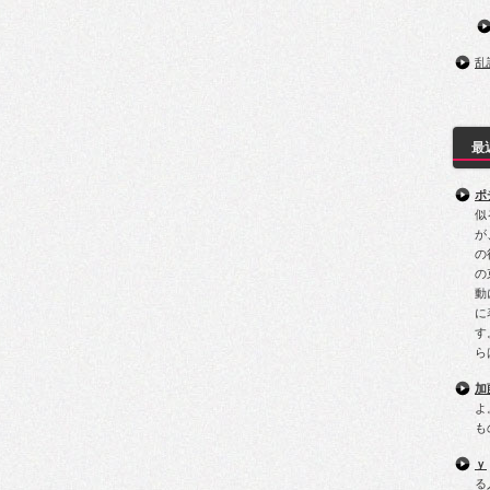
乱
最
ポ
似
が
の
の
動
に
す
ら
加
よ
も
ｙ
る