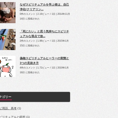
なぜスピリチュアルを学ぶ者は、自己
浄化(クリアリン...
0件のコメント
|
2.19ビュー / 1日
|
2014年11月
14日 に投稿された
「死にたい」と思う気持ちにスピリチ
ュアルな視点で放...
2件のコメント
|
1.98ビュー / 1日
|
2015年1月
15日 に投稿された
偽物スピリチュアルヒーラーの実態と
3つの見抜き方
4件のコメント
|
1.72ビュー / 1日
|
2019年1月
16日 に投稿された
テゴリー
ピ用語、再考
(1)
ピリチュアルと瞑想
(1)