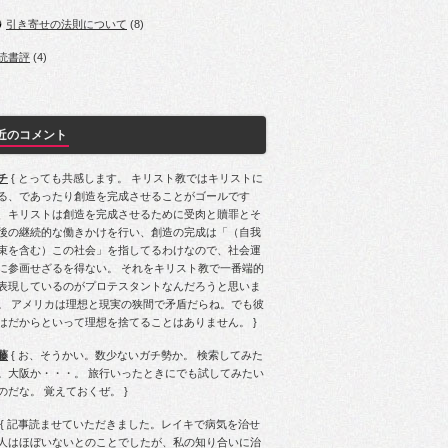
引き寄せの法則について
(8)
読書評
(4)
近のコメント
チ
{ とっても共感します。 キリスト教ではキリストに
る、であったり創造を完成させることがゴールです
、キリストは創造を完成させるために受肉と贖罪とそ
後の継続的な働きかけを行い、創造の完成は「（自我
束を含む）この社会」を指してるわけなので、社会運
に参画せざるを得ない。 それをキリスト教で一番端的
表現しているのがプロテスタントなんだろうと思いま
。 アメリカは理想と現実の狭間で矛盾だらね。でも彼
はだからといって理想を捨てることはありません。 }
藤
{ お、そうかい。数少ないガチ勢か。 検索してみた
。大阪か・・・。 旅行いったときにでも試してみたい
のだな。 覚えておくぜ。 }
{ 記事読ませていただきました。レイキで病気を治せ
人はほぼいないとのことでしたが、私の知り合いに治