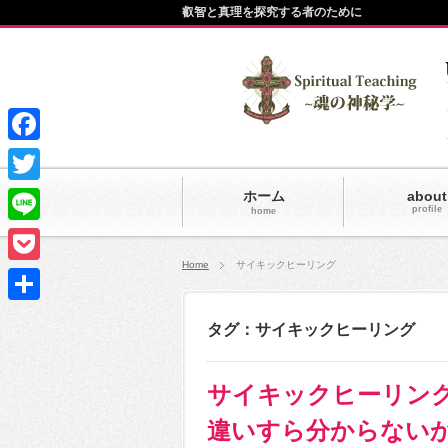
叡智と真理を探究する者のために
Facebook
Twitter
ホーム
about
profile
home
Line
Home
サイキックヒーリング
Pocket
共
タグ：サイキックヒーリング
有
サイキックヒーリン
違いすら分からない