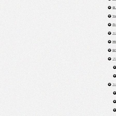
個
Y
存
ス
神
病
ブ
ス