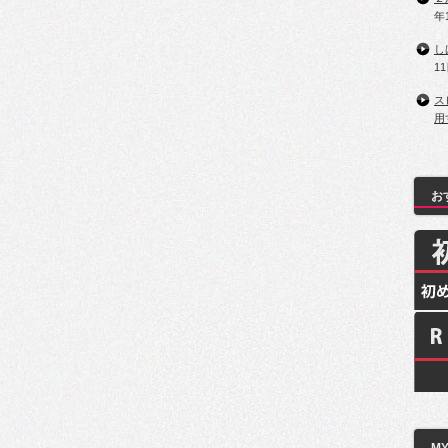
年
し
1
ス
用
お