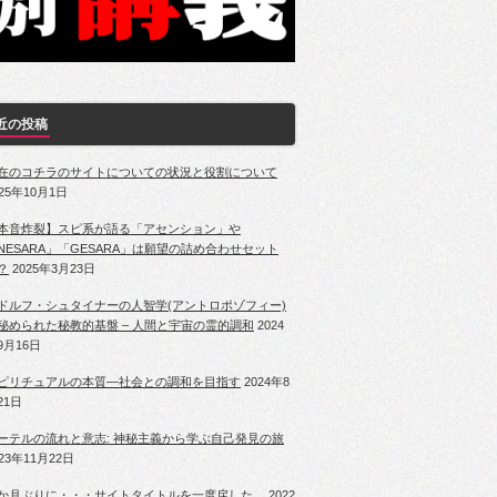
近の投稿
在のコチラのサイトについての状況と役割について
025年10月1日
本音炸裂】スピ系が語る「アセンション」や
NESARA」「GESARA」は願望の詰め合わせセット
？
2025年3月23日
ドルフ・シュタイナーの人智学(アントロポゾフィー)
秘められた秘教的基盤 – 人間と宇宙の霊的調和
2024
9月16日
ピリチュアルの本質―社会との調和を目指す
2024年8
21日
ーテルの流れと意志: 神秘主義から学ぶ自己発見の旅
023年11月22日
か月ぶりに・・・サイトタイトルを一度戻した。
2022