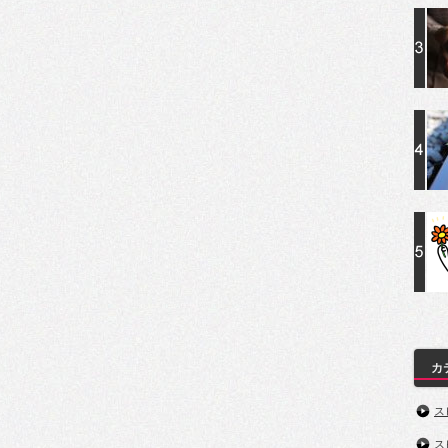
カ
ス
ス