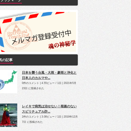
Yブックマーク
気の記事
日本を襲う台風・大雨・豪雨と浄化と
日本人のカルマや...
0件のコメント
|
4.55ビュー / 1日
|
2021年5月
23日 に投稿された
レイキで病気は治せない！根拠のない
スピリチュアル詐...
2件のコメント
|
3.08ビュー / 1日
|
2019年12月
7日 に投稿された