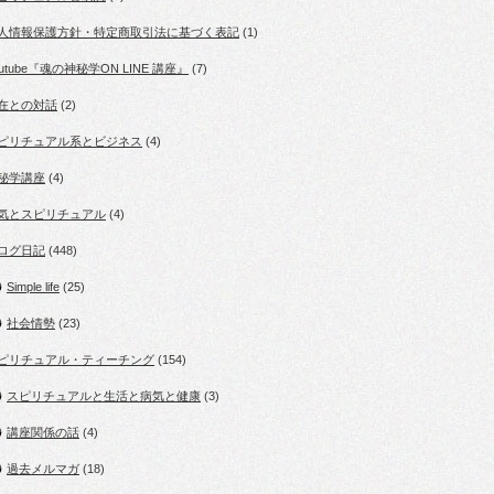
人情報保護方針・特定商取引法に基づく表記
(1)
outube『魂の神秘学ON LINE 講座』
(7)
在との対話
(2)
ピリチュアル系とビジネス
(4)
秘学講座
(4)
気とスピリチュアル
(4)
ログ日記
(448)
Simple life
(25)
社会情勢
(23)
ピリチュアル・ティーチング
(154)
スピリチュアルと生活と病気と健康
(3)
講座関係の話
(4)
過去メルマガ
(18)