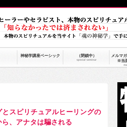
神秘学講座ベーシック
（閉鎖中）
メルマガ
special seminar
※当
ma
グとスピリチュアルヒーリングの
から、アナタは騙される