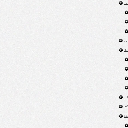
ス
ス
ル
『
神
成