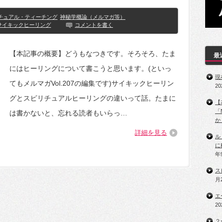
チュアル・ティーチング
神秘学概論（メルマガ等）
サイキックヒーリング
コメントを書く
【本記事の概要】どうもなつきです。そろそろ、たま
最
にはヒーリングについて書こうと思います。(といっ
現
てもメルマガVol.207の編集です)サイキックヒーリン
2
グとスピリチュアルヒーリングの違いって話。たまに
【
「
は書かないと、忘れる読者もいらっ…
か
詳細を見る
ル
に
年
ス
月
エ
2
２