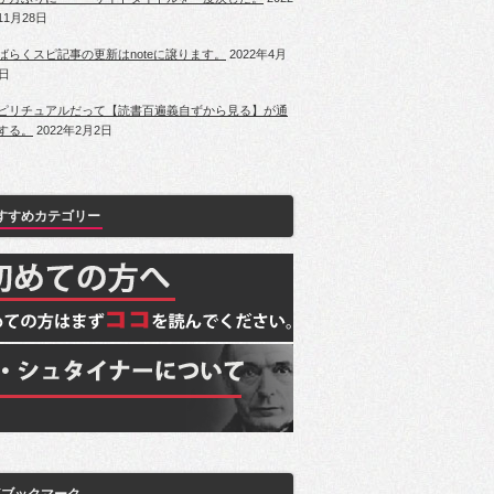
11月28日
ばらくスピ記事の更新はnoteに譲ります。
2022年4月
1日
ピリチュアルだって【読書百遍義自ずから見る】が通
する。
2022年2月2日
すすめカテゴリー