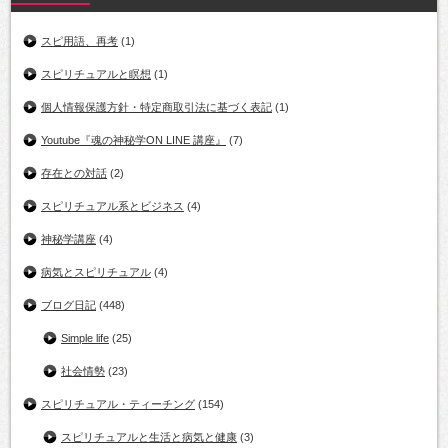
スピ用語、再考
(1)
スピリチュアルと瞑想
(1)
個人情報保護方針・特定商取引法に基づく表記
(1)
Youtube『魂の神秘学ON LINE 講座』
(7)
存在との対話
(2)
スピリチュアル系とビジネス
(4)
神秘学講座
(4)
病気とスピリチュアル
(4)
ブログ日記
(448)
Simple life
(25)
社会情勢
(23)
スピリチュアル・ティーチング
(154)
スピリチュアルと生活と病気と健康
(3)