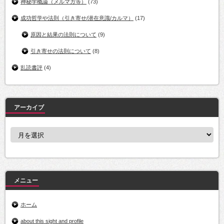
神秘学概論（メルマガ等）
(73)
成功哲学や法則（引き寄せ/潜在意識/カルマ）
(17)
原因と結果の法則について
(9)
引き寄せの法則について
(8)
乱読書評
(4)
アーカイブ
ア
ー
カ
イ
ブ
メニュー
ホーム
about this sight and profile