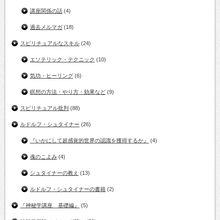
講座関係の話
(4)
過去メルマガ
(18)
スピリチュアルなスキル
(24)
エソテリック・テクニック
(10)
気功・ヒーリング
(6)
瞑想の方法・やり方・効果など
(9)
スピリチュアル批判
(88)
ルドルフ・シュタイナー
(26)
『いかにして超感覚的世界の認識を獲得するか』
(4)
魂のこよみ
(4)
シュタイナーの教え
(13)
ルドルフ・シュタイナーの書籍
(2)
『神秘学講座 基礎編』
(5)