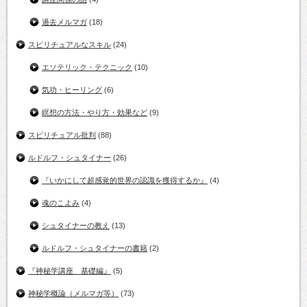
過去メルマガ
(18)
スピリチュアルなスキル
(24)
エソテリック・テクニック
(10)
気功・ヒーリング
(6)
瞑想の方法・やり方・効果など
(9)
スピリチュアル批判
(88)
ルドルフ・シュタイナー
(26)
『いかにして超感覚的世界の認識を獲得するか』
(4)
魂のこよみ
(4)
シュタイナーの教え
(13)
ルドルフ・シュタイナーの書籍
(2)
『神秘学講座 基礎編』
(5)
神秘学概論（メルマガ等）
(73)