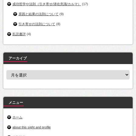
成功哲学や法則（引き寄せ/潜在意識/カルマ）
(17)
原因と結果の法則について
(9)
引き寄せの法則について
(8)
乱読書評
(4)
アーカイブ
ア
ー
カ
イ
ブ
メニュー
ホーム
about this sight and profile