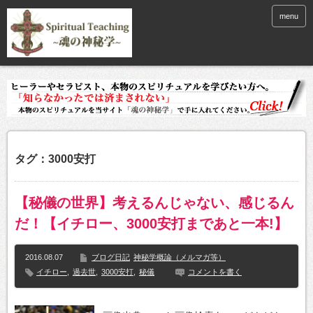
menu
タグ：3000安打
【秘儀の世界】考えるんじゃない、感じるん
だ！【イチロー、3000安打まであと一本!】
2016.08.07
ブログ日記
神秘学概論（メルマガ等）
イチロー
,
過去世
,
3000安打
,
秘儀
コメントを書く