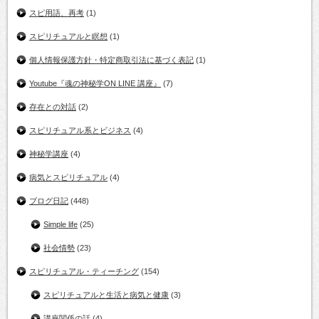
スピ用語、再考
(1)
スピリチュアルと瞑想
(1)
個人情報保護方針・特定商取引法に基づく表記
(1)
Youtube『魂の神秘学ON LINE 講座』
(7)
存在との対話
(2)
スピリチュアル系とビジネス
(4)
神秘学講座
(4)
病気とスピリチュアル
(4)
ブログ日記
(448)
Simple life
(25)
社会情勢
(23)
スピリチュアル・ティーチング
(154)
スピリチュアルと生活と病気と健康
(3)
講座関係の話
(4)