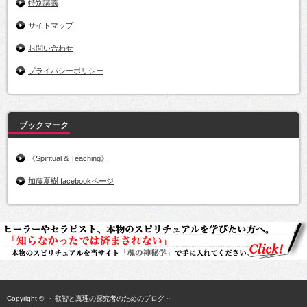
特別講義
サイトマップ
お問い合わせ
プライバシーポリシー
ブックマーク
《Spiritual & Teaching》
加藤夏樹 facebookページ
Copyright ©
～叡智と真理の探究者のためのブログ～