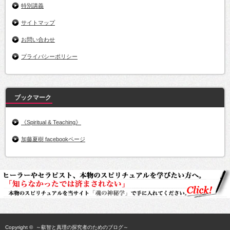
特別講義
サイトマップ
お問い合わせ
プライバシーポリシー
ブックマーク
《Spiritual & Teaching》
加藤夏樹 facebookページ
Copyright ©
～叡智と真理の探究者のためのブログ～