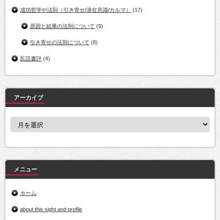
成功哲学や法則（引き寄せ/潜在意識/カルマ）
(17)
原因と結果の法則について
(9)
引き寄せの法則について
(8)
乱読書評
(4)
アーカイブ
ア
ー
カ
イ
ブ
メニュー
ホーム
about this sight and profile