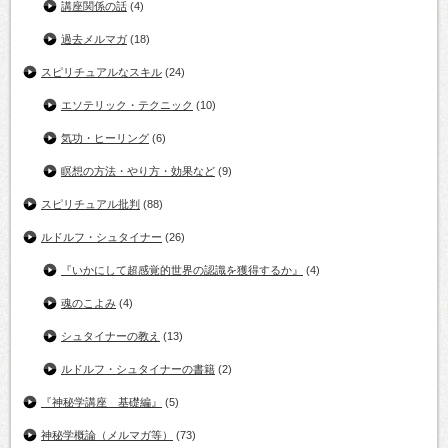
講座関係の話
(4)
過去メルマガ
(18)
スピリチュアルなスキル
(24)
エソテリック・テクニック
(10)
気功・ヒーリング
(6)
瞑想の方法・やり方・効果など
(9)
スピリチュアル批判
(88)
ルドルフ・シュタイナー
(26)
『いかにして超感覚的世界の認識を獲得するか』
(4)
魂のこよみ
(4)
シュタイナーの教え
(13)
ルドルフ・シュタイナーの書籍
(2)
『神秘学講座 基礎編』
(5)
神秘学概論（メルマガ等）
(73)