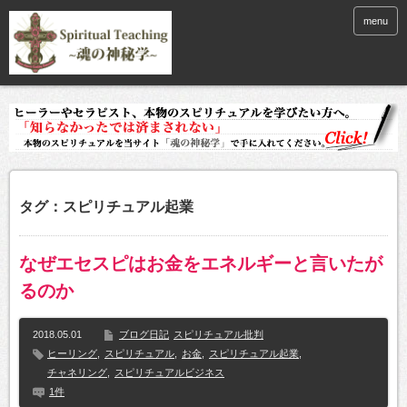
menu
タグ：スピリチュアル起業
なぜエセスピはお金をエネルギーと言いたが
るのか
2018.05.01
ブログ日記
スピリチュアル批判
ヒーリング
,
スピリチュアル
,
お金
,
スピリチュアル起業
,
チャネリング
,
スピリチュアルビジネス
1件