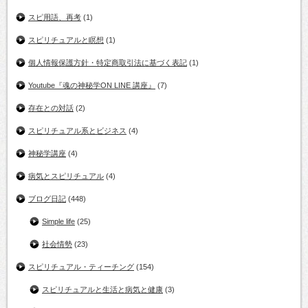
スピ用語、再考
(1)
スピリチュアルと瞑想
(1)
個人情報保護方針・特定商取引法に基づく表記
(1)
Youtube『魂の神秘学ON LINE 講座』
(7)
存在との対話
(2)
スピリチュアル系とビジネス
(4)
神秘学講座
(4)
病気とスピリチュアル
(4)
ブログ日記
(448)
Simple life
(25)
社会情勢
(23)
スピリチュアル・ティーチング
(154)
スピリチュアルと生活と病気と健康
(3)