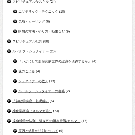
スピリチュアルなスキル
(24)
エソテリック・テクニック
(10)
気功・ヒーリング
(6)
瞑想の方法・やり方・効果など
(9)
スピリチュアル批判
(88)
ルドルフ・シュタイナー
(26)
『いかにして超感覚的世界の認識を獲得するか』
(4)
魂のこよみ
(4)
シュタイナーの教え
(13)
ルドルフ・シュタイナーの書籍
(2)
『神秘学講座 基礎編』
(5)
神秘学概論（メルマガ等）
(73)
成功哲学や法則（引き寄せ/潜在意識/カルマ）
(17)
原因と結果の法則について
(9)