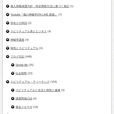
個人情報保護方針・特定商取引法に基づく表記
(1)
Youtube『魂の神秘学ON LINE 講座』
(7)
存在との対話
(2)
スピリチュアル系とビジネス
(4)
神秘学講座
(4)
病気とスピリチュアル
(4)
ブログ日記
(448)
Simple life
(25)
社会情勢
(23)
スピリチュアル・ティーチング
(154)
スピリチュアルと生活と病気と健康
(3)
講座関係の話
(4)
過去メルマガ
(18)