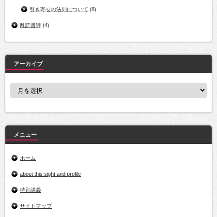
引き寄せの法則について
(8)
乱読書評
(4)
アーカイブ
ア
ー
カ
イ
ブ
メニュー
ホーム
about this sight and profile
特別講義
サイトマップ