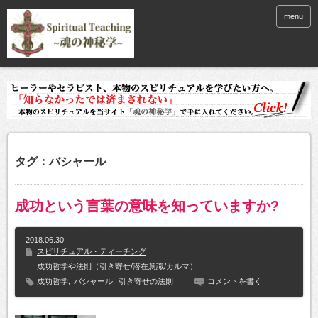
menu
タグ：バシャール
成功という言葉の意味を知っていますか?
2018.06.30
スピリチュアル・ティーチング
成功哲学や法則（引き寄せ/潜在意識/カルマ）
成功哲学
,
バシャール
,
引き寄せの法則
コメントを書く