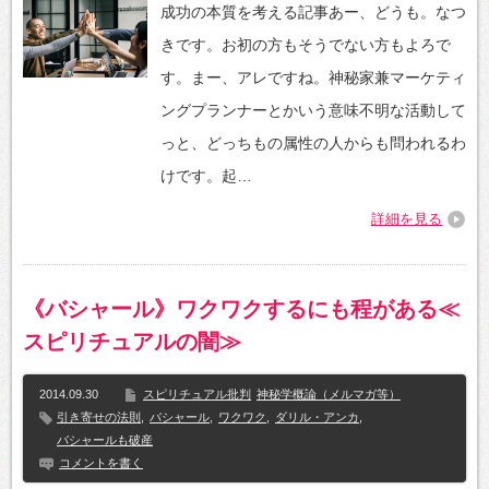
成功の本質を考える記事あー、どうも。なつ
きです。お初の方もそうでない方もよろで
す。まー、アレですね。神秘家兼マーケティ
ングプランナーとかいう意味不明な活動して
っと、どっちもの属性の人からも問われるわ
けです。起…
詳細を見る
《バシャール》ワクワクするにも程がある≪
スピリチュアルの闇≫
2014.09.30
スピリチュアル批判
神秘学概論（メルマガ等）
引き寄せの法則
,
バシャール
,
ワクワク
,
ダリル・アンカ
,
バシャールも破産
コメントを書く