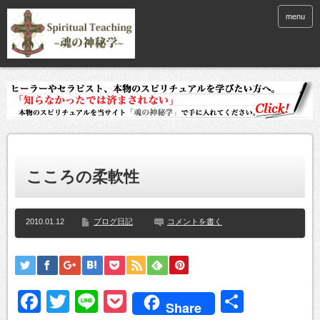
menu
こころの柔軟性
2010.01.12
ブログ日記
コメントを書く
Facebook
Twitter
Line
Pocket
共
Share