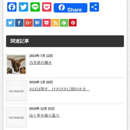
Facebook
Twitter
Line
Pocket
共
Share
有
関連記事
2013年 7月 12日
力天使の働き
2010年 1月 26日
おばば死す。ひさびさに朝のネタ。
2010年 12月 31日
ゆく年を振り返り