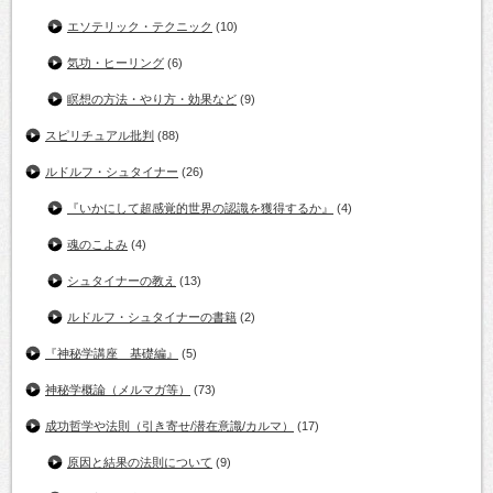
エソテリック・テクニック
(10)
気功・ヒーリング
(6)
瞑想の方法・やり方・効果など
(9)
スピリチュアル批判
(88)
ルドルフ・シュタイナー
(26)
『いかにして超感覚的世界の認識を獲得するか』
(4)
魂のこよみ
(4)
シュタイナーの教え
(13)
ルドルフ・シュタイナーの書籍
(2)
『神秘学講座 基礎編』
(5)
神秘学概論（メルマガ等）
(73)
成功哲学や法則（引き寄せ/潜在意識/カルマ）
(17)
原因と結果の法則について
(9)