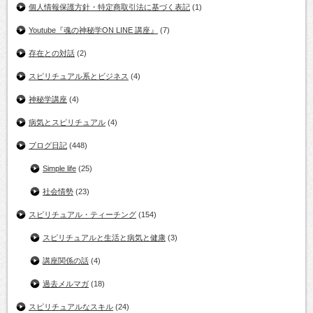
個人情報保護方針・特定商取引法に基づく表記
(1)
Youtube『魂の神秘学ON LINE 講座』
(7)
存在との対話
(2)
スピリチュアル系とビジネス
(4)
神秘学講座
(4)
病気とスピリチュアル
(4)
ブログ日記
(448)
Simple life
(25)
社会情勢
(23)
スピリチュアル・ティーチング
(154)
スピリチュアルと生活と病気と健康
(3)
講座関係の話
(4)
過去メルマガ
(18)
スピリチュアルなスキル
(24)