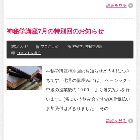
詳細を見る
神秘学講座7月の特別回のお知らせ
2017.06.17
ブログ日記
神秘学
,
神秘学講座
コメントを書く
神秘学講座特別回のお知らせどうも!なつき
ちです。七月の講座Vol.4は、 ベーシック・
中級の授業後の 19:00～ より暑気払いを行
います。(俗にいう飲み会ですw)※暑気払い
参加受付は〆きりました。 その…
詳細を見る