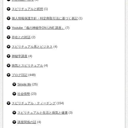
スピリチュアルと瞑想
(1)
個人情報保護方針・特定商取引法に基づく表記
(1)
Youtube『魂の神秘学ON LINE 講座』
(7)
存在との対話
(2)
スピリチュアル系とビジネス
(4)
神秘学講座
(4)
病気とスピリチュアル
(4)
ブログ日記
(448)
Simple life
(25)
社会情勢
(23)
スピリチュアル・ティーチング
(154)
スピリチュアルと生活と病気と健康
(3)
講座関係の話
(4)