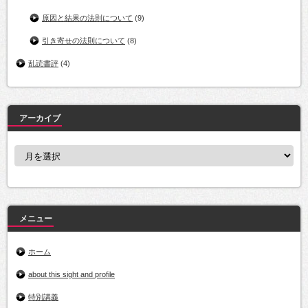
原因と結果の法則について
(9)
引き寄せの法則について
(8)
乱読書評
(4)
アーカイブ
ア
ー
カ
イ
ブ
メニュー
ホーム
about this sight and profile
特別講義