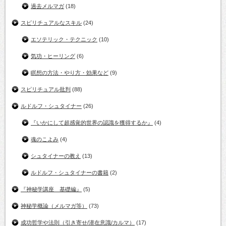
過去メルマガ
(18)
スピリチュアルなスキル
(24)
エソテリック・テクニック
(10)
気功・ヒーリング
(6)
瞑想の方法・やり方・効果など
(9)
スピリチュアル批判
(88)
ルドルフ・シュタイナー
(26)
『いかにして超感覚的世界の認識を獲得するか』
(4)
魂のこよみ
(4)
シュタイナーの教え
(13)
ルドルフ・シュタイナーの書籍
(2)
『神秘学講座 基礎編』
(5)
神秘学概論（メルマガ等）
(73)
成功哲学や法則（引き寄せ/潜在意識/カルマ）
(17)