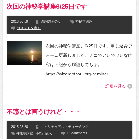
次回の神秘学講座6/25日です
2016.06.19
講座関係の話
神秘学講座
コメントを書く
次回の神秘学講座、6/25日です。申し込みフ
ォーム更新しました。ナニでアレでソレな内
容は下記から確認してちょ。
https://wizardofsoul.org/seminar…
詳細を見る
不惑とは言うけれど・・・
2015.08.20
スピリチュアル・ティーチング
神秘学講座
,
不惑
,
成人
18 comments