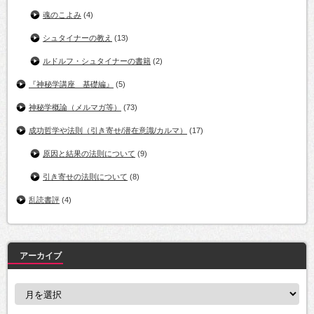
魂のこよみ
(4)
シュタイナーの教え
(13)
ルドルフ・シュタイナーの書籍
(2)
『神秘学講座 基礎編』
(5)
神秘学概論（メルマガ等）
(73)
成功哲学や法則（引き寄せ/潜在意識/カルマ）
(17)
原因と結果の法則について
(9)
引き寄せの法則について
(8)
乱読書評
(4)
アーカイブ
ア
ー
カ