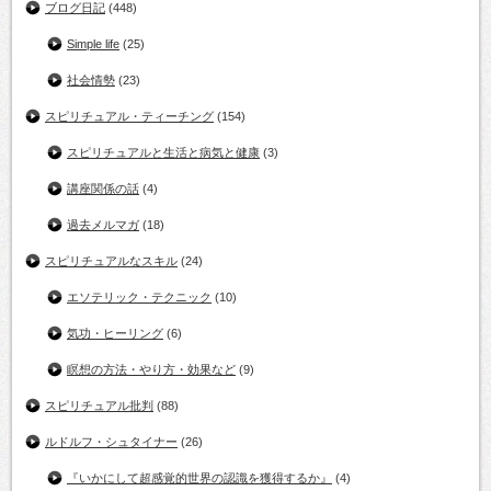
ブログ日記
(448)
Simple life
(25)
社会情勢
(23)
スピリチュアル・ティーチング
(154)
スピリチュアルと生活と病気と健康
(3)
講座関係の話
(4)
過去メルマガ
(18)
スピリチュアルなスキル
(24)
エソテリック・テクニック
(10)
気功・ヒーリング
(6)
瞑想の方法・やり方・効果など
(9)
スピリチュアル批判
(88)
ルドルフ・シュタイナー
(26)
『いかにして超感覚的世界の認識を獲得するか』
(4)