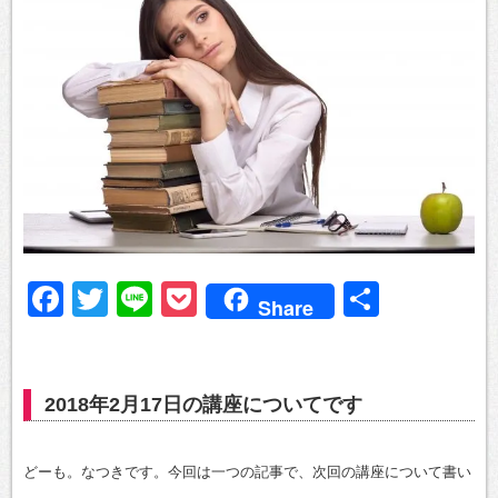
Facebook
Twitter
Line
Pocket
共
Share
有
2018年2月17日の講座についてです
どーも。なつきです。今回は一つの記事で、次回の講座について書い