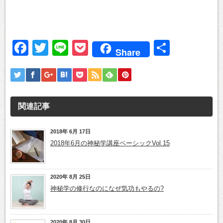
Facebook
Twitter
Line
Pocket
共
Share
有
関連記事
2018年 6月 17日
2018年6月の神秘学講座ベーシックVol.15
2020年 8月 25日
神秘学の修行なのになぜ気功もやるの?
2020年 8月 30日