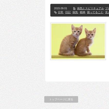
2015.09.01
病気とスピリチュアル
ブ
日常
,
日記
,
病気
,
精神
,
困ってること
,
見
トップページに戻る