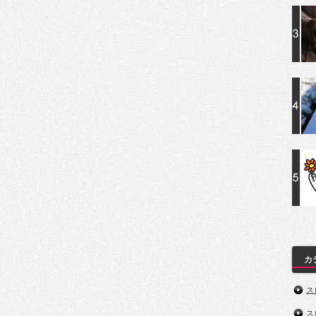
カ
ス
ス