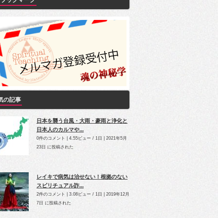
Yブックマーク
気の記事
日本を襲う台風・大雨・豪雨と浄化と
日本人のカルマや...
0件のコメント
|
4.55ビュー / 1日
|
2021年5月
23日 に投稿された
レイキで病気は治せない！根拠のない
スピリチュアル詐...
2件のコメント
|
3.08ビュー / 1日
|
2019年12月
7日 に投稿された