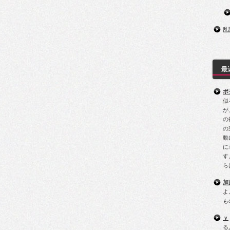
乱
最
ポ
似
が
の
の
動
に
す
ら
加
よ
も
ｙ
る