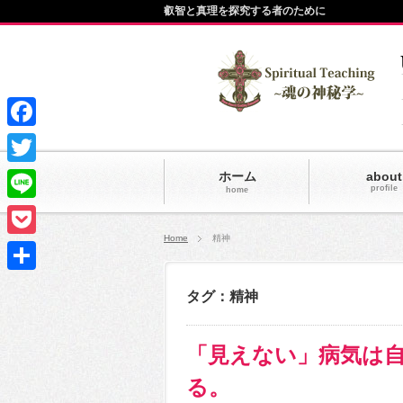
叡智と真理を探究する者のために
Facebook
Twitter
ホーム
about
profile
home
Line
Home
精神
Pocket
共
タグ：精神
有
「見えない」病気は
る。