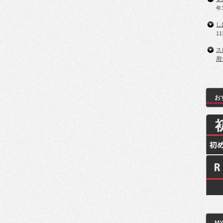
年
し
1
ス
用
お