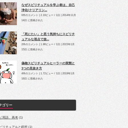
なぜスピリチュアルを学ぶ者は、自己
浄化(クリアリン...
0件のコメント
|
2.19ビュー / 1日
|
2014年11月
14日 に投稿された
「死にたい」と思う気持ちにスピリチ
ュアルな視点で放...
2件のコメント
|
1.98ビュー / 1日
|
2015年1月
15日 に投稿された
偽物スピリチュアルヒーラーの実態と
3つの見抜き方
4件のコメント
|
1.72ビュー / 1日
|
2019年1月
16日 に投稿された
テゴリー
ピ用語、再考
(1)
ピリチュアルと瞑想
(1)