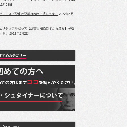
11月28日
ばらくスピ記事の更新はnoteに譲ります。
2022年4月
1日
ピリチュアルだって【読書百遍義自ずから見る】が通
する。
2022年2月2日
すすめカテゴリー