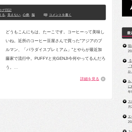
ログ日記
える
,
見えない
,
心療
,
脳
コメントを書く
どうもこんにちは、たーこです。コーヒーって美味し
最
いね。近所のコーヒー豆屋さんで買った"アジアのブ
現
ルマン、「パラダイスプレミアム」"とやらが最近加
2
藤家で流行中。PUFFYと光GENJI今何やってるんだろ
【
「
う。…
か
詳細を見る
ル
に
年
ス
月
エ
2
２