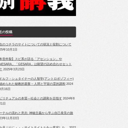
近の投稿
在のコチラのサイトについての状況と役割について
025年10月1日
本音炸裂】スピ系が語る「アセンション」や
NESARA」「GESARA」は願望の詰め合わせセット
？
2025年3月23日
ドルフ・シュタイナーの人智学(アントロポゾフィー)
秘められた秘教的基盤 – 人間と宇宙の霊的調和
2024
9月16日
ピリチュアルの本質―社会との調和を目指す
2024年8
21日
ーテルの流れと意志: 神秘主義から学ぶ自己発見の旅
023年11月22日
か月ぶりに・・・サイトタイトルを一度戻した。
2022