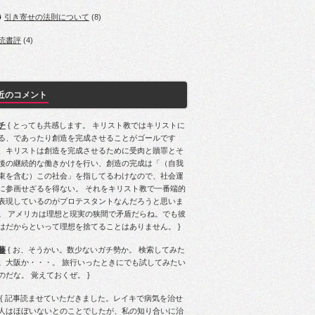
引き寄せの法則について
(8)
読書評
(4)
近のコメント
チ
{ とっても共感します。 キリスト教ではキリストに
る、であったり創造を完成させることがゴールです
、キリストは創造を完成させるために受肉と贖罪とそ
後の継続的な働きかけを行い、創造の完成は「（自我
束を含む）この社会」を指してるわけなので、社会運
に参画せざるを得ない。 それをキリスト教で一番端的
表現しているのがプロテスタントなんだろうと思いま
。 アメリカは理想と現実の狭間で矛盾だらね。でも彼
はだからといって理想を捨てることはありません。 }
藤
{ お、そうかい。数少ないガチ勢か。 検索してみた
。大阪か・・・。 旅行いったときにでも試してみたい
のだな。 覚えておくぜ。 }
{ 記事読ませていただきました。レイキで病気を治せ
人はほぼいないとのことでしたが、私の知り合いに治