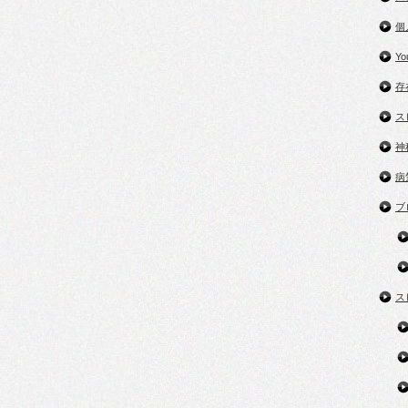
個
Y
存
ス
神
病
ブ
ス