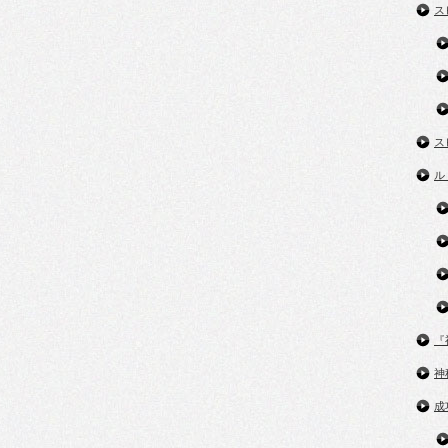
ス
ス
ル
『
神
成