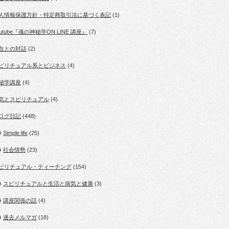
人情報保護方針・特定商取引法に基づく表記
(1)
outube『魂の神秘学ON LINE 講座』
(7)
在との対話
(2)
ピリチュアル系とビジネス
(4)
秘学講座
(4)
気とスピリチュアル
(4)
ログ日記
(448)
Simple life
(25)
社会情勢
(23)
ピリチュアル・ティーチング
(154)
スピリチュアルと生活と病気と健康
(3)
講座関係の話
(4)
過去メルマガ
(18)