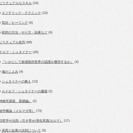
ピリチュアルなスキル
(24)
エソテリック・テクニック
(10)
気功・ヒーリング
(6)
瞑想の方法・やり方・効果など
(9)
ピリチュアル批判
(88)
ドルフ・シュタイナー
(26)
『いかにして超感覚的世界の認識を獲得するか』
(4)
魂のこよみ
(4)
シュタイナーの教え
(13)
ルドルフ・シュタイナーの書籍
(2)
神秘学講座 基礎編』
(5)
秘学概論（メルマガ等）
(73)
功哲学や法則（引き寄せ/潜在意識/カルマ）
(17)
原因と結果の法則について
(9)