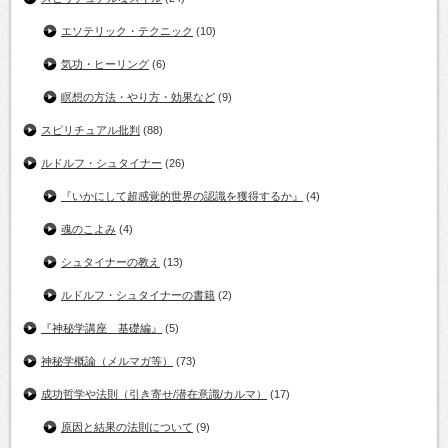
エソテリック・テクニック
(10)
気功・ヒーリング
(6)
瞑想の方法・やり方・効果など
(9)
スピリチュアル批判
(88)
ルドルフ・シュタイナー
(26)
『いかにして超感覚的世界の認識を獲得するか』
(4)
魂のこよみ
(4)
シュタイナーの教え
(13)
ルドルフ・シュタイナーの書籍
(2)
『神秘学講座 基礎編』
(5)
神秘学概論（メルマガ等）
(73)
成功哲学や法則（引き寄せ/潜在意識/カルマ）
(17)
原因と結果の法則について
(9)