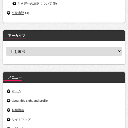
引き寄せの法則について
(8)
乱読書評
(4)
アーカイブ
ア
ー
カ
イ
ブ
メニュー
ホーム
about this sight and profile
特別講義
サイトマップ