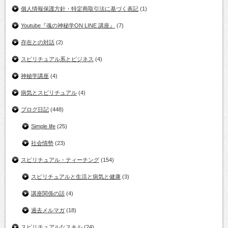
個人情報保護方針・特定商取引法に基づく表記
(1)
Youtube『魂の神秘学ON LINE 講座』
(7)
存在との対話
(2)
スピリチュアル系とビジネス
(4)
神秘学講座
(4)
病気とスピリチュアル
(4)
ブログ日記
(448)
Simple life
(25)
社会情勢
(23)
スピリチュアル・ティーチング
(154)
スピリチュアルと生活と病気と健康
(3)
講座関係の話
(4)
過去メルマガ
(18)
スピリチュアルなスキル
(24)