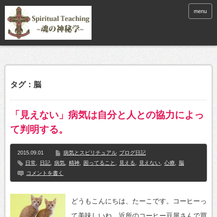
menu
タグ：脳
「見えない」病気は自分と人との協力によっ
て判明する。
2015.09.01
病気とスピリチュアル
ブログ日記
日常
,
日記
,
病気
,
精神
,
困ってること
,
見える
,
見えない
,
心療
,
脳
コメントを書く
どうもこんにちは、たーこです。コーヒーっ
て美味しいね。近所のコーヒー豆屋さんで買