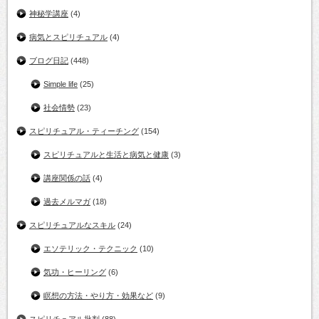
神秘学講座
(4)
病気とスピリチュアル
(4)
ブログ日記
(448)
Simple life
(25)
社会情勢
(23)
スピリチュアル・ティーチング
(154)
スピリチュアルと生活と病気と健康
(3)
講座関係の話
(4)
過去メルマガ
(18)
スピリチュアルなスキル
(24)
エソテリック・テクニック
(10)
気功・ヒーリング
(6)
瞑想の方法・やり方・効果など
(9)