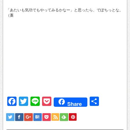
「あたいも気功でもやってみるかなー」と思ったら、でぽちっとな。
（藁
Facebook
Twitter
Line
Pocket
共
Share
有