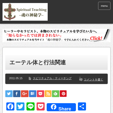
menu
エーテル体と行法関連
2011.05.15
スピリチュアル・ティーチング
コメントを書く
Facebook
Twitter
Line
Pocket
共
Share