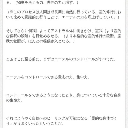
る。（物事を考える力、理性の力が増す。）
（※このプロセスは人間は成長期に自然に行っている。霊的修行にお
いて改めて意識的に行うことで、エーテルの力を底上げしていく。）
そしてさらに個我によってアストラル体に働きかけ、霊我（より霊的
な個我の段階）を目覚めさせる。（より本格的な霊的修行の段階。霊
我の覚醒が、ほんとの秘儀参入となる。）
まぁそこに至る前に、まずはエーテルのコントロールがすべてだ。
エーテルをコントロールできる意志の力、集中力。
コントロールをできるようになったとき、身についている十分な自身
の生命力。
それはようやく自他へのヒーリングが可能になる「霊的な身体づく
り」がうまくいったということだ。