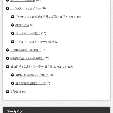
スピリチュアル批判
(88)
ルドルフ・シュタイナー
(26)
『いかにして超感覚的世界の認識を獲得するか』
(4)
魂のこよみ
(4)
シュタイナーの教え
(13)
ルドルフ・シュタイナーの書籍
(2)
『神秘学講座 基礎編』
(5)
神秘学概論（メルマガ等）
(73)
成功哲学や法則（引き寄せ/潜在意識/カルマ）
(17)
原因と結果の法則について
(9)
引き寄せの法則について
(8)
乱読書評
(4)
アーカイブ