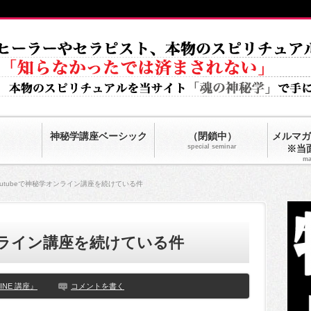
神秘学講座ベーシック
（閉鎖中）
メルマガ
special seminar
※当
ma
outubeで神秘学オンライン講座を続けている件
オンライン講座を続けている件
LINE 講座』
コメントを書く