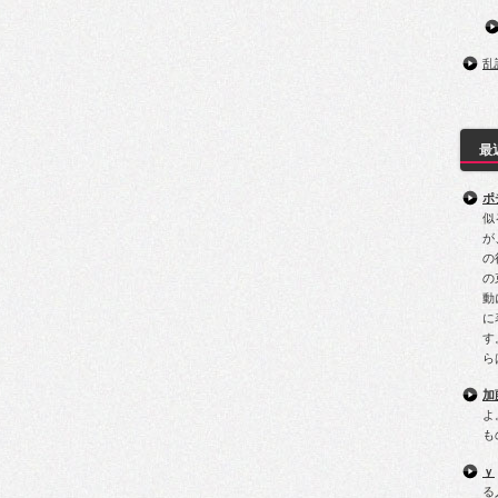
乱
最
ポ
似
が
の
の
動
に
す
ら
加
よ
も
ｙ
る