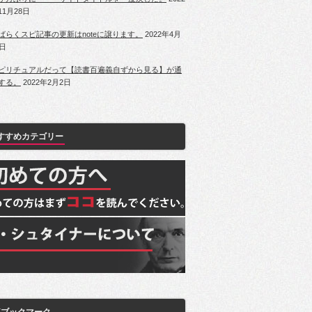
11月28日
ばらくスピ記事の更新はnoteに譲ります。
2022年4月
1日
ピリチュアルだって【読書百遍義自ずから見る】が通
する。
2022年2月2日
すすめカテゴリー