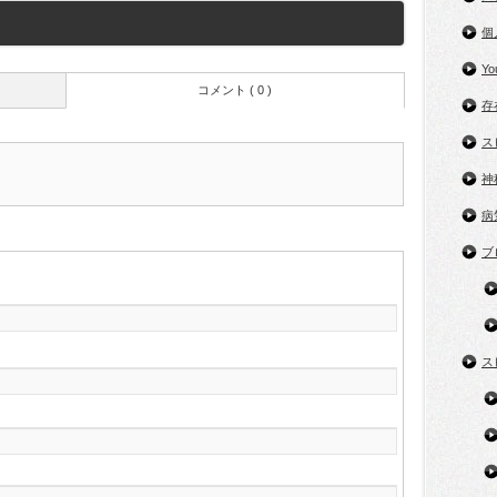
個
Y
コメント ( 0 )
存
ス
神
病
ブ
ス