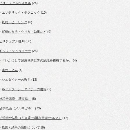
ピリチュアルなスキル
(24)
エソテリック・テクニック
(10)
気功・ヒーリング
(6)
瞑想の方法・やり方・効果など
(9)
ピリチュアル批判
(88)
ドルフ・シュタイナー
(26)
『いかにして超感覚的世界の認識を獲得するか』
(4)
魂のこよみ
(4)
シュタイナーの教え
(13)
ルドルフ・シュタイナーの書籍
(2)
神秘学講座 基礎編』
(5)
秘学概論（メルマガ等）
(73)
功哲学や法則（引き寄せ/潜在意識/カルマ）
(17)
原因と結果の法則について
(9)