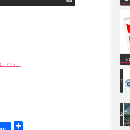
M
人
扱ってます。
t
共
re