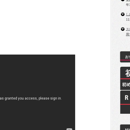
年
し
1
ス
用
お