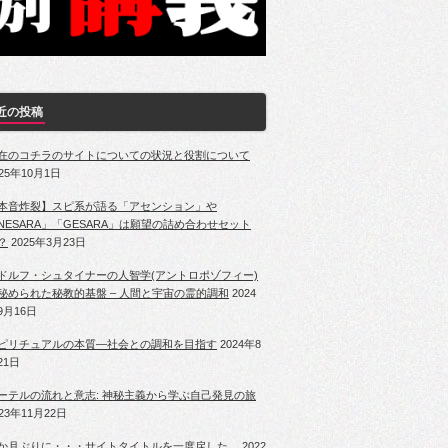
近の投稿
在のコチラのサイトについての状況と役割について
025年10月1日
本音炸裂】スピ系が語る「アセンション」や
NESARA」「GESARA」は願望の詰め合わせセット
？
2025年3月23日
ドルフ・シュタイナーの人智学(アントロポゾフィー)
秘められた秘教的基盤 – 人間と宇宙の霊的調和
2024
9月16日
ピリチュアルの本質―社会との調和を目指す
2024年8
21日
ーテルの流れと意志: 神秘主義から学ぶ自己発見の旅
023年11月22日
か月ぶりに・・・サイトタイトルを一度戻した。
2022