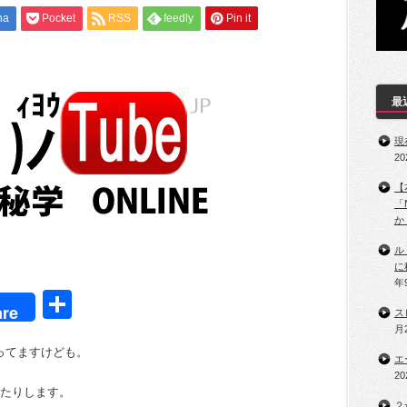
na
Pocket
RSS
feedly
Pin it
最
現
2
【
「
か
ル
に
年
t
共
re
ス
有
月
ってますけども。
エ
2
いたりします。
２