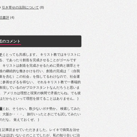
引き寄せの法則について
(8)
読書評
(4)
近のコメント
チ
{ とっても共感します。 キリスト教ではキリストに
る、であったり創造を完成させることがゴールです
、キリストは創造を完成させるために受肉と贖罪とそ
後の継続的な働きかけを行い、創造の完成は「（自我
束を含む）この社会」を指してるわけなので、社会運
に参画せざるを得ない。 それをキリスト教で一番端的
表現しているのがプロテスタントなんだろうと思いま
。 アメリカは理想と現実の狭間で矛盾だらね。でも彼
はだからといって理想を捨てることはありません。 }
藤
{ お、そうかい。数少ないガチ勢か。 検索してみた
。大阪か・・・。 旅行いったときにでも試してみたい
のだな。 覚えておくぜ。 }
{ 記事読ませていただきました。レイキで病気を治せ
人はほぼいないとのことでしたが、私の知り合いに治