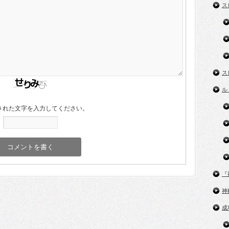
ス
ス
ル
された文字を入力してください。
『
神
成