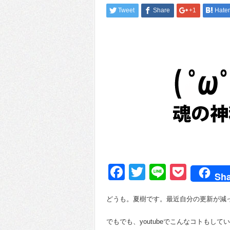
Tweet
Share
+1
Hate
Facebook
Twitter
Line
Pocke
Sha
どうも。夏樹です。最近自分の更新が減
でもでも、youtubeでこんなコトもして