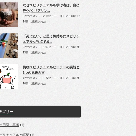
なぜスピリチュアルを学ぶ者は、自己
浄化(クリアリン...
0件のコメント
|
2.19ビュー / 1日
|
2014年11月
14日 に投稿された
「死にたい」と思う気持ちにスピリチ
ュアルな視点で放...
2件のコメント
|
1.97ビュー / 1日
|
2015年1月
15日 に投稿された
偽物スピリチュアルヒーラーの実態と
3つの見抜き方
4件のコメント
|
1.72ビュー / 1日
|
2019年1月
16日 に投稿された
テゴリー
ピ用語、再考
(1)
ピリチュアルと瞑想
(1)