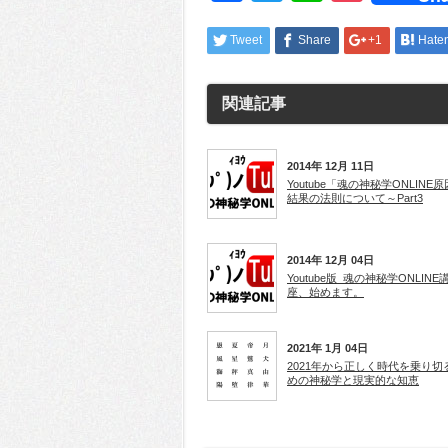
Tweet
Share
+1
Hate
関連記事
2014年 12月 11日
Youtube「魂の神秘学ONLINE
結果の法則について～Part3
2014年 12月 04日
Youtube版_魂の神秘学ONLINE
座、始めます。
2021年 1月 04日
2021年から正しく時代を乗り切
めの神秘学と現実的な知恵