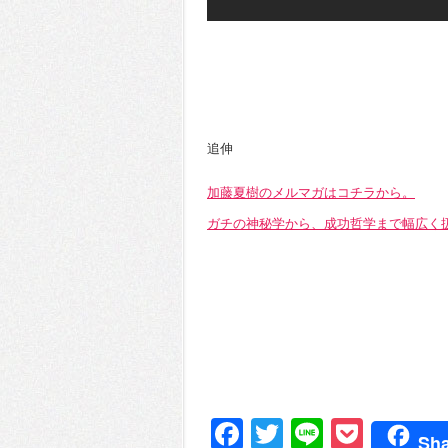
追伸
加藤夏樹のメルマガはコチラから。
ガチの神秘学から、成功哲学まで幅広く
Facebook
Twitter
Line
Pocke
Sha