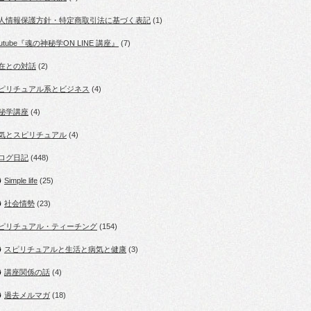
人情報保護方針・特定商取引法に基づく表記
(1)
outube『魂の神秘学ON LINE 講座』
(7)
在との対話
(2)
ピリチュアル系とビジネス
(4)
秘学講座
(4)
気とスピリチュアル
(4)
ログ日記
(448)
Simple life
(25)
社会情勢
(23)
ピリチュアル・ティーチング
(154)
スピリチュアルと生活と病気と健康
(3)
講座関係の話
(4)
過去メルマガ
(18)