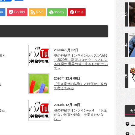
有
na
Pocket
RSS
feedly
Pin it
2020年 5月 02日
原因と
魂の神秘学オンラインレッスンVol.6
～2020年、新型コロナウィルスによ
る疫禍の 世界の後に来るものについ
て～
2020年 12月 08日
講
『引き寄せの法則』とは何か、改め
て考えてみる
2014年 12月 19日
るた
魂の神秘学オンラインvol.4 「お金
カ
がない体質や運命」を変えたいな
ら。
ス
ス