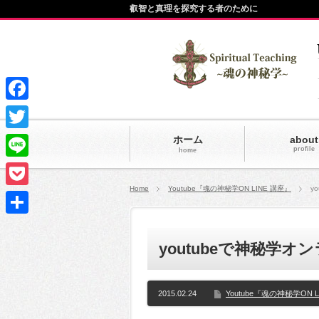
叡智と真理を探究する者のために
Facebook
Twitter
ホーム
about
profile
home
Line
Home
Youtube『魂の神秘学ON LINE 講座』
y
Pocket
共
youtubeで神秘学
有
2015.02.24
Youtube『魂の神秘学ON 