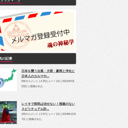
Yブックマーク
気の記事
日本を襲う台風・大雨・豪雨と浄化と
日本人のカルマや...
0件のコメント
|
4.55ビュー / 1日
|
2021年5月
23日 に投稿された
レイキで病気は治せない！根拠のない
スピリチュアル詐...
2件のコメント
|
3.07ビュー / 1日
|
2019年12月
7日 に投稿された