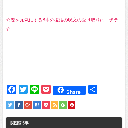
☆魂を元気にする8本の復活の呪文の受け取りはコチラ
☆
Facebook
Twitter
Line
Pocket
共
Share
有
関連記事