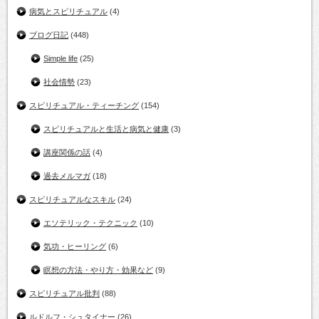
病気とスピリチュアル
(4)
ブログ日記
(448)
Simple life
(25)
社会情勢
(23)
スピリチュアル・ティーチング
(154)
スピリチュアルと生活と病気と健康
(3)
講座関係の話
(4)
過去メルマガ
(18)
スピリチュアルなスキル
(24)
エソテリック・テクニック
(10)
気功・ヒーリング
(6)
瞑想の方法・やり方・効果など
(9)
スピリチュアル批判
(88)
ルドルフ・シュタイナー
(26)