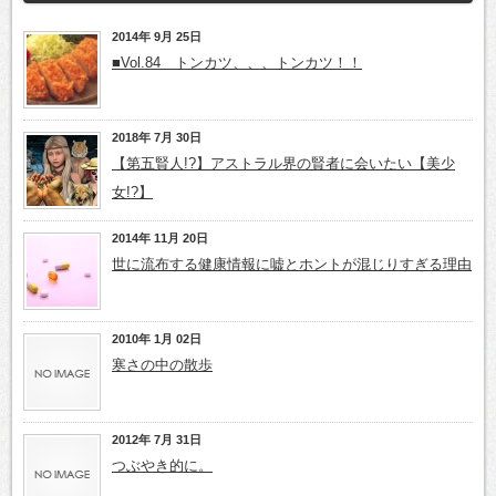
2014年 9月 25日
■Vol.84 トンカツ、、、トンカツ！！
2018年 7月 30日
【第五賢人!?】アストラル界の賢者に会いたい【美少
女!?】
2014年 11月 20日
世に流布する健康情報に嘘とホントが混じりすぎる理由
2010年 1月 02日
寒さの中の散歩
2012年 7月 31日
つぶやき的に。