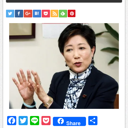
Facebook
Twitter
Line
Pocket
共
Share