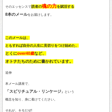
魂の力
読者の
を賦活する
そのエッセンスで
8本のメール
をお届けします。
このメールは、
ともすれば自分の人生に
見切りをつけ始めた、
とくに
over40歳
など、
オトナたちのために書かれています。
追伸
本メール講座で、
「スピリチュアル・リンケージ
」
という
概念を知り、身に着けてください。
それが、キモだぜ!