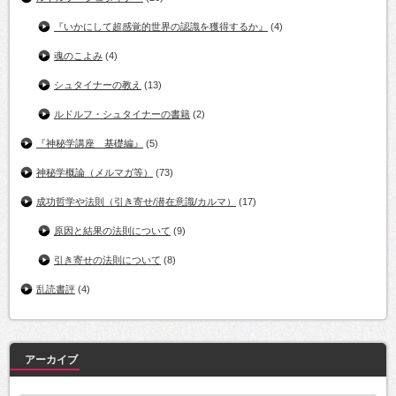
『いかにして超感覚的世界の認識を獲得するか』
(4)
魂のこよみ
(4)
シュタイナーの教え
(13)
ルドルフ・シュタイナーの書籍
(2)
『神秘学講座 基礎編』
(5)
神秘学概論（メルマガ等）
(73)
成功哲学や法則（引き寄せ/潜在意識/カルマ）
(17)
原因と結果の法則について
(9)
引き寄せの法則について
(8)
乱読書評
(4)
アーカイブ