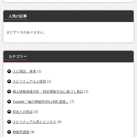
人気の記事
まだデータがありません。
カテゴリー
スピ用語、再考
(1)
スピリチュアルと瞑想
(1)
個人情報保護方針・特定商取引法に基づく表記
(1)
Youtube『魂の神秘学ON LINE 講座』
(7)
存在との対話
(2)
スピリチュアル系とビジネス
(4)
神秘学講座
(4)