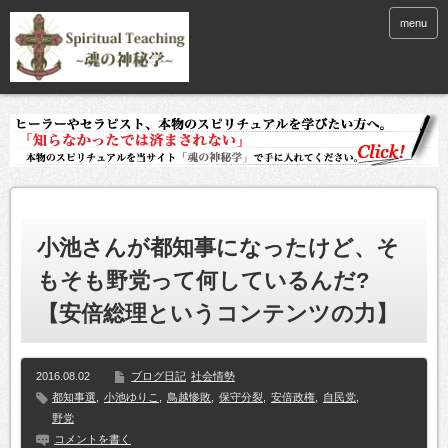
menu
小池さんが都知事になったけど、そ
もそも野党って何しているんだ?
【安倍総理というコンテンツの力】
2016.08.02
ブログ日記
社会情勢
都知事選
,
小池ゆりこ
,
鳥越惨敗
,
保守分裂
,
安倍政権
,
自民党
,
野党
コメントを書く