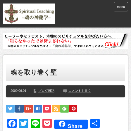
menu
魂を取り巻く壁
2009.06.01
ブログ日記
コメントを書く
Facebook
Twitter
Line
Pocket
共
Share