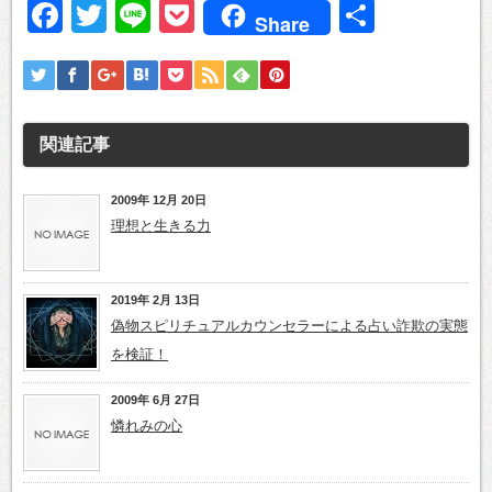
Facebook
Twitter
Line
Pocket
共
Share
有
関連記事
2009年 12月 20日
理想と生きる力
2019年 2月 13日
偽物スピリチュアルカウンセラーによる占い詐欺の実態
を検証！
2009年 6月 27日
憐れみの心