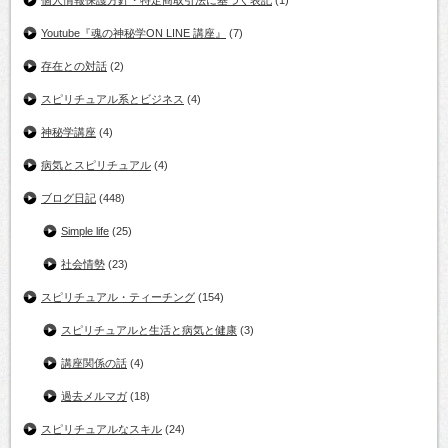
Youtube『魂の神秘学ON LINE 講座』
(7)
存在との対話
(2)
スピリチュアル系とビジネス
(4)
神秘学講座
(4)
病気とスピリチュアル
(4)
ブログ日記
(448)
Simple life
(25)
社会情勢
(23)
スピリチュアル・ティーチング
(154)
スピリチュアルと生活と病気と健康
(3)
講座関係の話
(4)
過去メルマガ
(18)
スピリチュアルなスキル
(24)