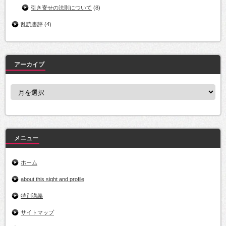
引き寄せの法則について
(8)
乱読書評
(4)
アーカイブ
ア
ー
カ
イ
ブ
メニュー
ホーム
about this sight and profile
特別講義
サイトマップ