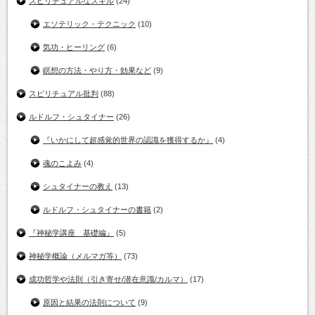
スピリチュアルなスキル
(24)
エソテリック・テクニック
(10)
気功・ヒーリング
(6)
瞑想の方法・やり方・効果など
(9)
スピリチュアル批判
(88)
ルドルフ・シュタイナー
(26)
『いかにして超感覚的世界の認識を獲得するか』
(4)
魂のこよみ
(4)
シュタイナーの教え
(13)
ルドルフ・シュタイナーの書籍
(2)
『神秘学講座 基礎編』
(5)
神秘学概論（メルマガ等）
(73)
成功哲学や法則（引き寄せ/潜在意識/カルマ）
(17)
原因と結果の法則について
(9)