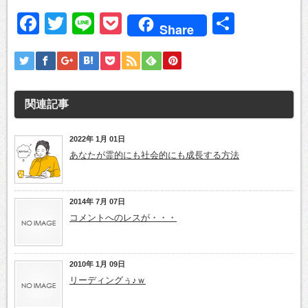
Facebook
Twitter
Line
Pocket
共
Share
有
関連記事
2022年 1月 01日
あなたが霊的にも社会的にも成長する方法
2014年 7月 07日
コメントへのレスが・・・
2010年 1月 09日
リーディングぅ♪ｗ