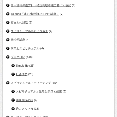
個人情報保護方針・特定商取引法に基づく表記
(1)
Youtube『魂の神秘学ON LINE 講座』
(7)
存在との対話
(2)
スピリチュアル系とビジネス
(4)
神秘学講座
(4)
病気とスピリチュアル
(4)
ブログ日記
(448)
Simple life
(25)
社会情勢
(23)
スピリチュアル・ティーチング
(154)
スピリチュアルと生活と病気と健康
(3)
講座関係の話
(4)
過去メルマガ
(18)