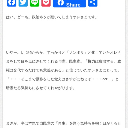
Facebook
Twitter
Line
Pocket
共
Share
有
はい、どーも。政治ネタが続いてしまうオレさまです。
いやー。いつ頃からか、すっかりと「ノンポリ」と化していたオレさ
まをして目を点にさせてくれる与党、民主党。「権力は腐敗する。政
権は交代するだけでも意義がある」と信じていたオレさまにとって、
「・・・そこまで譲歩をした覚えはさすがにねぇぞ・・・orz…」と
暗澹たる気持ちにさせてくれやがります。
まさか、半ば本気で自民党の「再生」を願う気持ちを抱く日がくると