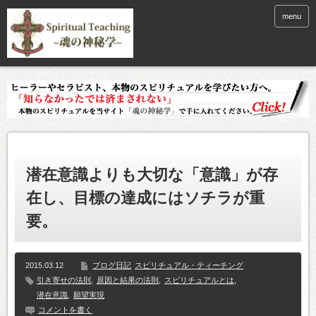
menu
潜在意識よりも大切な「意識」が存
在し、目標の達成にはソチラが重
要。
2015.03.12
ブログ日記
スピリチュアル・ティーチング
引き寄せの法則
,
原因と結果の法則
,
スピリチュアルとは
,
潜在意識
,
願望実現
コメントを書く