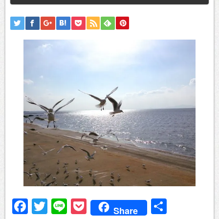
Facebook
Twitter
Line
Pocket
共
Share