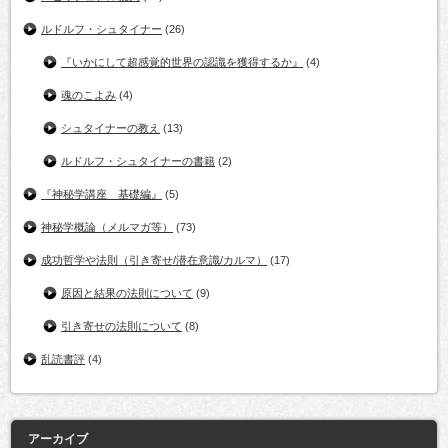
ルドルフ・シュタイナー
(26)
『いかにして超感覚的世界の認識を獲得するか』
(4)
魂のこよみ
(4)
シュタイナーの教え
(13)
ルドルフ・シュタイナーの書籍
(2)
『神秘学講座 基礎編』
(5)
神秘学概論（メルマガ等）
(73)
成功哲学や法則（引き寄せ/潜在意識/カルマ）
(17)
原因と結果の法則について
(9)
引き寄せの法則について
(8)
乱読書評
(4)
アーカイブ