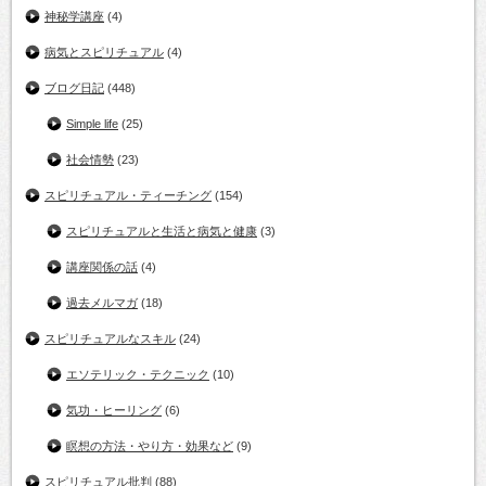
神秘学講座
(4)
病気とスピリチュアル
(4)
ブログ日記
(448)
Simple life
(25)
社会情勢
(23)
スピリチュアル・ティーチング
(154)
スピリチュアルと生活と病気と健康
(3)
講座関係の話
(4)
過去メルマガ
(18)
スピリチュアルなスキル
(24)
エソテリック・テクニック
(10)
気功・ヒーリング
(6)
瞑想の方法・やり方・効果など
(9)
スピリチュアル批判
(88)