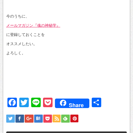
今のうちに、
メールマガジン『魂の神秘学』
に登録しておくことを
オススメしたい。
よろしく。
Facebook
Twitter
Line
Pocket
共
Share
有