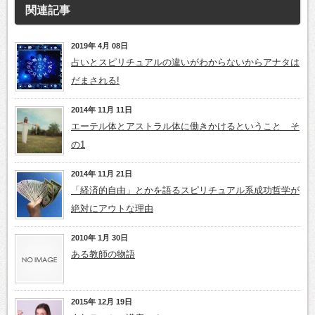
関連記事
2019年 4月 08日
占いとスピリチュアルの違いがわからないからアナタは
だまされる!
2014年 11月 11日
エーテル体とアストラル体に働きかけるということ そ
の1
2014年 11月 21日
「経済的自由」とかを語るスピリチュアル系成功哲学が
絶対にアウトな理由
2010年 1月 30日
ある教師の物語
2015年 12月 19日