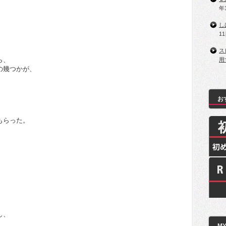
年
し
1
ス
ら、
用
の幾つかが、
お
、
もらった。
し、