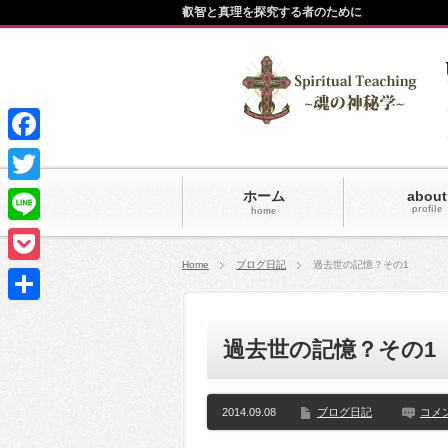
叡智と真理を探究する者のために
Facebook
Twitter
ホーム
about
profile
home
Line
Home
ブログ日記
過去世の記憶？その1
Pocket
共
過去世の記憶？その1
有
2014.09.08
ブログ日記
コメ