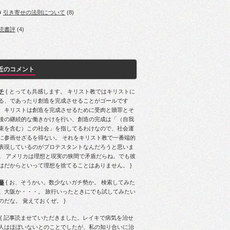
引き寄せの法則について
(8)
読書評
(4)
近のコメント
チ
{ とっても共感します。 キリスト教ではキリストに
る、であったり創造を完成させることがゴールです
、キリストは創造を完成させるために受肉と贖罪とそ
後の継続的な働きかけを行い、創造の完成は「（自我
束を含む）この社会」を指してるわけなので、社会運
に参画せざるを得ない。 それをキリスト教で一番端的
表現しているのがプロテスタントなんだろうと思いま
。 アメリカは理想と現実の狭間で矛盾だらね。でも彼
はだからといって理想を捨てることはありません。 }
藤
{ お、そうかい。数少ないガチ勢か。 検索してみた
。大阪か・・・。 旅行いったときにでも試してみたい
のだな。 覚えておくぜ。 }
{ 記事読ませていただきました。レイキで病気を治せ
人はほぼいないとのことでしたが、私の知り合いに治