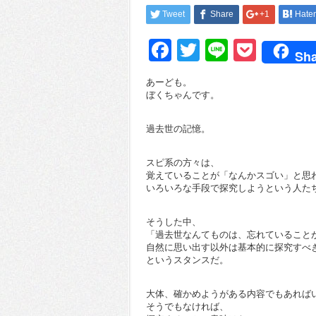
Tweet
Share
+1
Hate
Facebook
Twitter
Line
Pocke
Sha
あーども。
ぼくちゃんです。
過去世の記憶。
スピ系の方々は、
覚えていることが「なんかスゴい」と思
いろいろな手段で探究しようという人た
そうした中、
「過去世なんてものは、忘れていること
自然に思い出す以外は基本的に探究すべ
というスタンスだ。
大体、確かめようがある内容でもあれば
そうでもなければ、