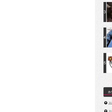
カ
ス
ス