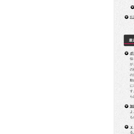
乱
最
ポ
似
が
の
の
動
に
す
ら
加
よ
も
ｙ
る