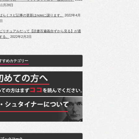
11月28日
ばらくスピ記事の更新はnoteに譲ります。
2022年4月
1日
ピリチュアルだって【読書百遍義自ずから見る】が通
する。
2022年2月2日
すすめカテゴリー