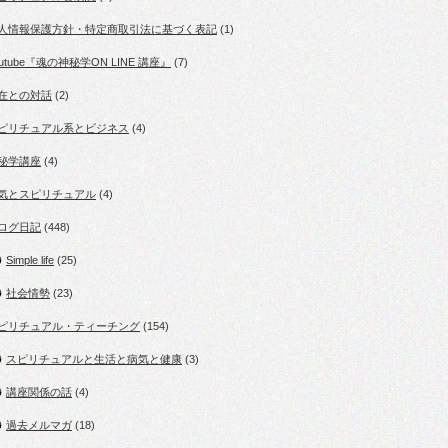
人情報保護方針・特定商取引法に基づく表記
(1)
outube『魂の神秘学ON LINE 講座』
(7)
在との対話
(2)
ピリチュアル系とビジネス
(4)
秘学講座
(4)
気とスピリチュアル
(4)
ログ日記
(448)
Simple life
(25)
社会情勢
(23)
ピリチュアル・ティーチング
(154)
スピリチュアルと生活と病気と健康
(3)
講座関係の話
(4)
過去メルマガ
(18)