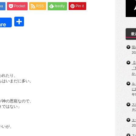
na
Pocket
RSS
feedly
Pin it
t
共
re
有
最
現
2
【
「
か
われたり、
ちはいまだに多い。
ル
に
年
が神の恩寵なので、
ス
きではない」
月
エ
2
いいが、
２