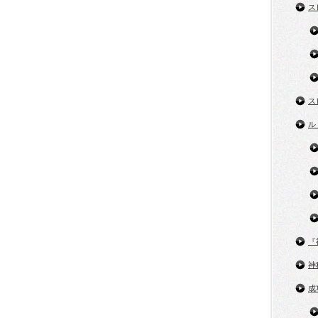
ス
ス
ル
『
神
成