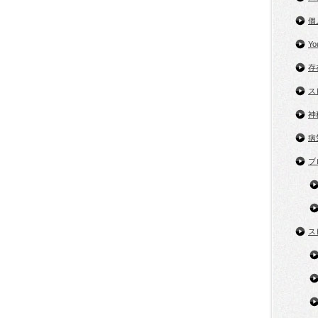
個
Y
存
ス
神
病
ブ
ス