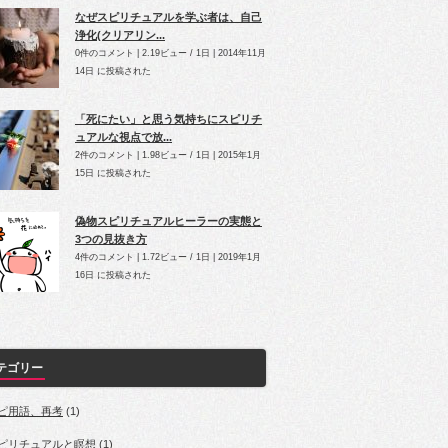
なぜスピリチュアルを学ぶ者は、自己
浄化(クリアリン...
0件のコメント
|
2.19ビュー / 1日
|
2014年11月
14日 に投稿された
「死にたい」と思う気持ちにスピリチ
ュアルな視点で放...
2件のコメント
|
1.98ビュー / 1日
|
2015年1月
15日 に投稿された
偽物スピリチュアルヒーラーの実態と
3つの見抜き方
4件のコメント
|
1.72ビュー / 1日
|
2019年1月
16日 に投稿された
テゴリー
ピ用語、再考
(1)
ピリチュアルと瞑想
(1)