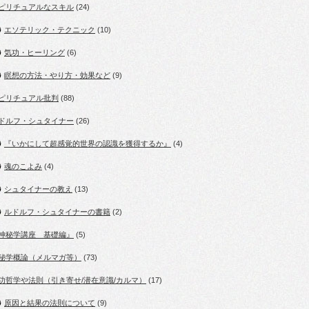
ピリチュアルなスキル
(24)
エソテリック・テクニック
(10)
気功・ヒーリング
(6)
瞑想の方法・やり方・効果など
(9)
ピリチュアル批判
(88)
ドルフ・シュタイナー
(26)
『いかにして超感覚的世界の認識を獲得するか』
(4)
魂のこよみ
(4)
シュタイナーの教え
(13)
ルドルフ・シュタイナーの書籍
(2)
神秘学講座 基礎編』
(5)
秘学概論（メルマガ等）
(73)
功哲学や法則（引き寄せ/潜在意識/カルマ）
(17)
原因と結果の法則について
(9)