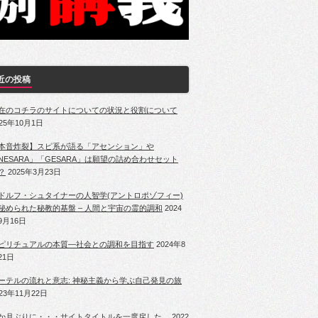
近の投稿
在のコチラのサイトについての状況と役割について
025年10月1日
本音炸裂】スピ系が語る「アセンション」や
NESARA」「GESARA」は願望の詰め合わせセット
？
2025年3月23日
ドルフ・シュタイナーの人智学(アントロポゾフィー)
秘められた秘教的基盤 – 人間と宇宙の霊的調和
2024
9月16日
ピリチュアルの本質―社会との調和を目指す
2024年8
21日
ーテルの流れと意志: 神秘主義から学ぶ自己発見の旅
023年11月22日
か月ぶりに・・・サイトタイトルを一度戻した。
2022