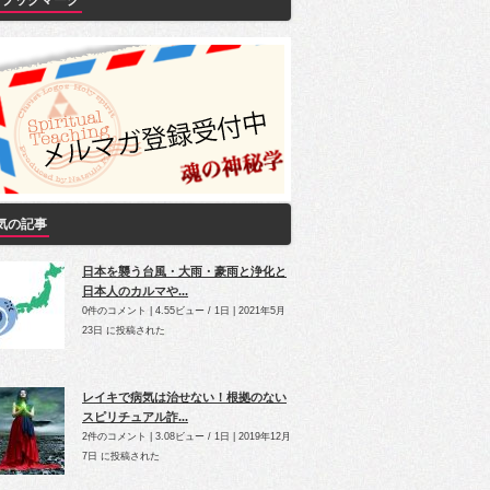
Yブックマーク
気の記事
日本を襲う台風・大雨・豪雨と浄化と
日本人のカルマや...
0件のコメント
|
4.55ビュー / 1日
|
2021年5月
23日 に投稿された
レイキで病気は治せない！根拠のない
スピリチュアル詐...
2件のコメント
|
3.08ビュー / 1日
|
2019年12月
7日 に投稿された