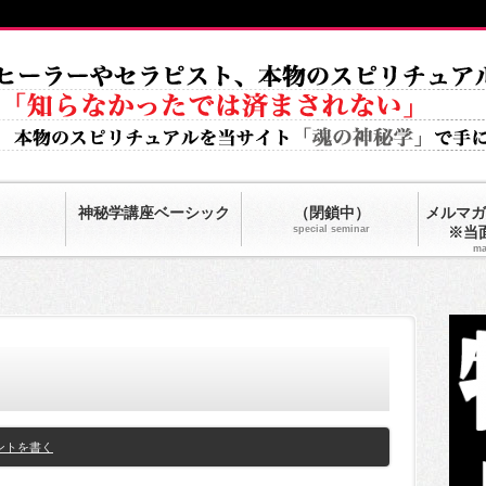
神秘学講座ベーシック
（閉鎖中）
メルマガ
special seminar
※当
ma
ントを書く