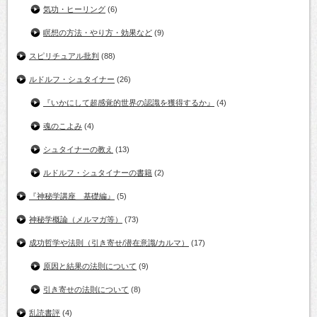
気功・ヒーリング
(6)
瞑想の方法・やり方・効果など
(9)
スピリチュアル批判
(88)
ルドルフ・シュタイナー
(26)
『いかにして超感覚的世界の認識を獲得するか』
(4)
魂のこよみ
(4)
シュタイナーの教え
(13)
ルドルフ・シュタイナーの書籍
(2)
『神秘学講座 基礎編』
(5)
神秘学概論（メルマガ等）
(73)
成功哲学や法則（引き寄せ/潜在意識/カルマ）
(17)
原因と結果の法則について
(9)
引き寄せの法則について
(8)
乱読書評
(4)