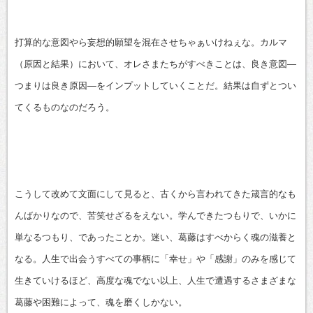
打算的な意図やら妄想的願望を混在させちゃぁいけねぇな。カルマ
（原因と結果）において、オレさまたちがすべきことは、良き意図―
つまりは良き原因―をインプットしていくことだ。結果は自ずとつい
てくるものなのだろう。
こうして改めて文面にして見ると、古くから言われてきた箴言的なも
んばかりなので、苦笑せざるをえない。学んできたつもりで、いかに
単なるつもり、であったことか。迷い、葛藤はすべからく魂の滋養と
なる。人生で出会うすべての事柄に「幸せ」や「感謝」のみを感じて
生きていけるほど、高度な魂でない以上、人生で遭遇するさまざまな
葛藤や困難によって、魂を磨くしかない。