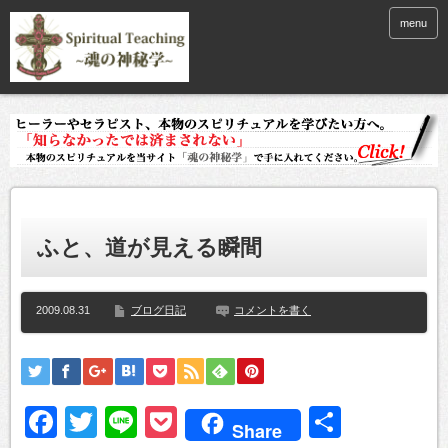
menu
ふと、道が見える瞬間
2009.08.31
ブログ日記
コメントを書く
Facebook
Twitter
Line
Pocket
共
Share