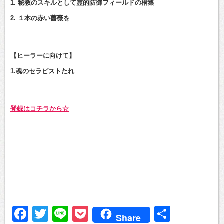
1. 秘教のスキルとして霊的防御フィールドの構築
2. １本の赤い薔薇を
【ヒーラーに向けて】
1.魂のセラピストたれ
登録はコチラから☆
Facebook
Twitter
Line
Pocket
共
Share