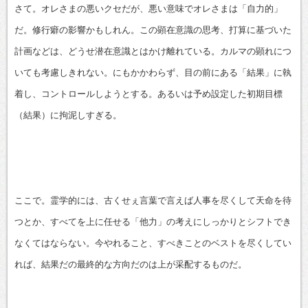
さて。オレさまの悪いクセだが、悪い意味でオレさまは「自力的」
だ。修行癖の影響かもしれん。この顕在意識の思考、打算に基づいた
計画などは、どうせ潜在意識とはかけ離れている。カルマの顕れにつ
いても考慮しきれない。にもかかわらず、目の前にある「結果」に執
着し、コントロールしようとする。あるいは予め設定した初期目標
（結果）に拘泥しすぎる。
ここで。霊学的には、古くせぇ言葉で言えば人事を尽くして天命を待
つとか、すべてを上に任せる「他力」の考えにしっかりとシフトでき
なくてはならない。今やれること、すべきことのベストを尽くしてい
れば、結果だの最終的な方向だのは上が采配するものだ。