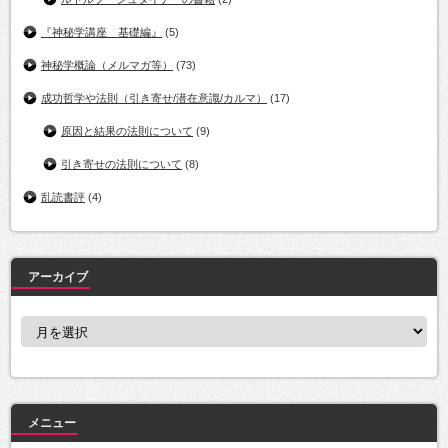
『神秘学講座 基礎編』
(5)
神秘学概論（メルマガ等）
(73)
成功哲学や法則（引き寄せ/潜在意識/カルマ）
(17)
原因と結果の法則について
(9)
引き寄せの法則について
(8)
乱読書評
(4)
アーカイブ
ア
ー
カ
イ
ブ
メニュー