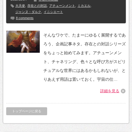
大天使
,
存在との対話
,
アチューンメント
,
ミカエル
,
ジャンヌ・ダルク
,
イニシエート
8 comments
そんなワケで、たまーにゆるく展開するであ
ろう、企画記事ネタ。存在との対話シリーズ
をちょっと始めてみます。アチューンメン
ト、チャネリング、色々とな呼び方がスピリ
チュアルな世界にはあるかもしれないが、と
りあえず用語は置いておく。宇宙の仕…
詳細を見る
トップページに戻る