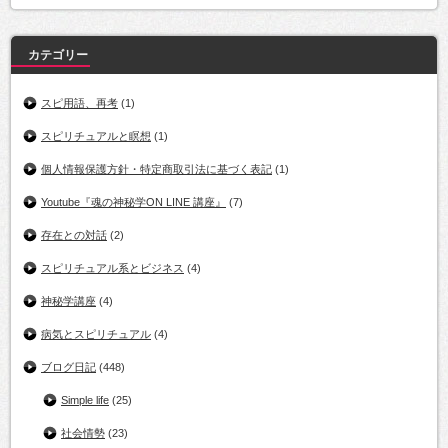
カテゴリー
スピ用語、再考
(1)
スピリチュアルと瞑想
(1)
個人情報保護方針・特定商取引法に基づく表記
(1)
Youtube『魂の神秘学ON LINE 講座』
(7)
存在との対話
(2)
スピリチュアル系とビジネス
(4)
神秘学講座
(4)
病気とスピリチュアル
(4)
ブログ日記
(448)
Simple life
(25)
社会情勢
(23)