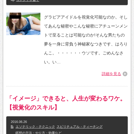
グラビアアイドルを視覚化可能なのか。そし
てあんな秘密やこんな秘密にアチューンメン
トで至ることは可能なのか!そんな男たちの
夢を一身に背負う神秘家なつきです、はろり
んこ。・・・・・・ウソです。ごめんなさ
い。い…
詳細を見る
「イメージ」できると、人生が変わるワケ。
【視覚化のスキル】
2016.06.26
エソテリック・テクニック
スピリチュアル・ティーチング
瞑想の方法・やり方・効果など