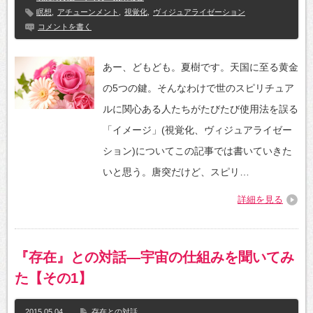
瞑想
,
アチューンメント
,
視覚化
,
ヴィジュアライゼーション
コメントを書く
あー、どもども。夏樹です。天国に至る黄金
の5つの鍵。そんなわけで世のスピリチュア
ルに関心ある人たちがたびたび使用法を誤る
「イメージ」(視覚化、ヴィジュアライゼー
ション)についてこの記事では書いていきた
いと思う。唐突だけど、スピリ…
詳細を見る
『存在』との対話―宇宙の仕組みを聞いてみ
た【その1】
2015.05.04
存在との対話