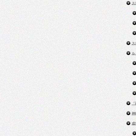
ス
ス
ル
『
神
成