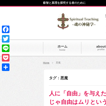
叡智と真理を探究する者のために
Facebook
Twitter
ホーム
about
profile
home
Line
Home
悪魔
Pocket
共
タグ：悪魔
有
人に「自由」を与え
じゃ自由はムリとい