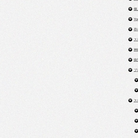
個
Y
存
ス
神
病
ブ
ス