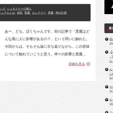
ング
シュタイナーの教え
チュアルとは
,
病気
,
聖書
,
ルシファー
,
悪魔
,
神の計画
最
あー、ども。ぼくちゃんです。前の記事で「悪魔はど
んな風に人に影響があるの？」という問いに触れた。
現
2
今回からは、そもそも論に立ち返りながら、この意味
【
について触れていこうと思う。神々の影響と悪魔…
「
か
詳細を見る
ル
に
年
ス
月
エ
2
２