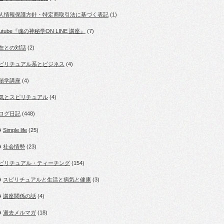
人情報保護方針・特定商取引法に基づく表記
(1)
outube『魂の神秘学ON LINE 講座』
(7)
在との対話
(2)
ピリチュアル系とビジネス
(4)
秘学講座
(4)
気とスピリチュアル
(4)
ログ日記
(448)
Simple life
(25)
社会情勢
(23)
ピリチュアル・ティーチング
(154)
スピリチュアルと生活と病気と健康
(3)
講座関係の話
(4)
過去メルマガ
(18)