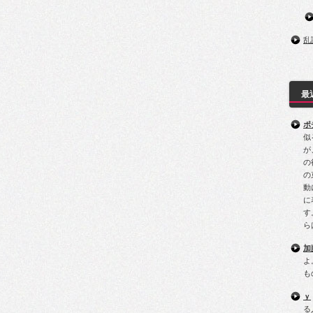
乱
最
ポ
似
が
の
の
動
に
す
ら
加
よ
も
ｙ
る