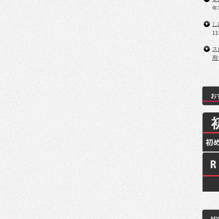
年
し
1
ス
用
お