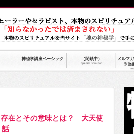
神秘学講座ベーシック
（閉鎖中）
メルマガ
special seminar
※当
ma
た存在とその意味とは？ 大天使
う話