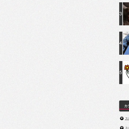
カ
ス
ス