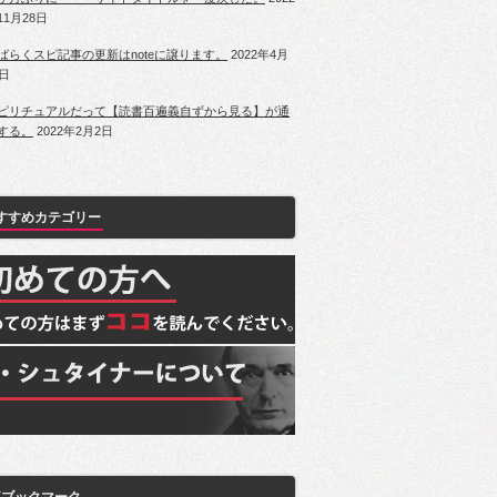
11月28日
ばらくスピ記事の更新はnoteに譲ります。
2022年4月
1日
ピリチュアルだって【読書百遍義自ずから見る】が通
する。
2022年2月2日
すすめカテゴリー