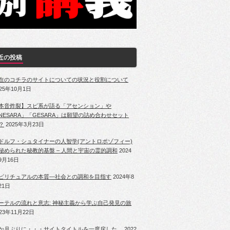
近の投稿
在のコチラのサイトについての状況と役割について
025年10月1日
本音炸裂】スピ系が語る「アセンション」や
NESARA」「GESARA」は願望の詰め合わせセット
？
2025年3月23日
ドルフ・シュタイナーの人智学(アントロポゾフィー)
秘められた秘教的基盤 – 人間と宇宙の霊的調和
2024
9月16日
ピリチュアルの本質―社会との調和を目指す
2024年8
21日
ーテルの流れと意志: 神秘主義から学ぶ自己発見の旅
023年11月22日
か月ぶりに・・・サイトタイトルを一度戻した。
2022