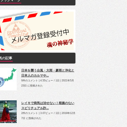
Yブックマーク
気の記事
日本を襲う台風・大雨・豪雨と浄化と
日本人のカルマや...
0件のコメント
|
4.55ビュー / 1日
|
2021年5月
23日 に投稿された
レイキで病気は治せない！根拠のない
スピリチュアル詐...
2件のコメント
|
3.07ビュー / 1日
|
2019年12月
7日 に投稿された