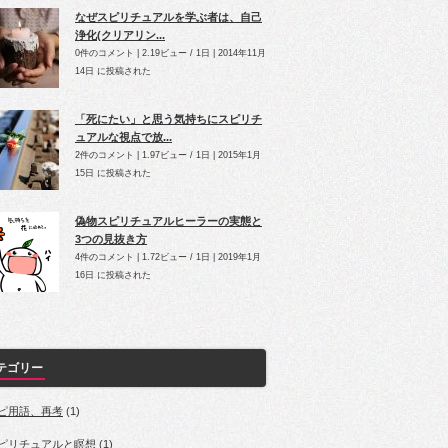
なぜスピリチュアルを学ぶ者は、自己
浄化(クリアリン...
0件のコメント
|
2.19ビュー / 1日
|
2014年11月
14日 に投稿された
「死にたい」と思う気持ちにスピリチ
ュアルな視点で放...
2件のコメント
|
1.97ビュー / 1日
|
2015年1月
15日 に投稿された
偽物スピリチュアルヒーラーの実態と
3つの見抜き方
4件のコメント
|
1.72ビュー / 1日
|
2019年1月
16日 に投稿された
テゴリー
ピ用語、再考
(1)
ピリチュアルと瞑想
(1)