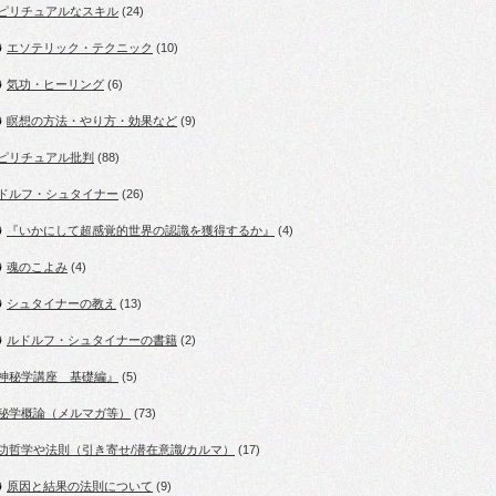
ピリチュアルなスキル
(24)
エソテリック・テクニック
(10)
気功・ヒーリング
(6)
瞑想の方法・やり方・効果など
(9)
ピリチュアル批判
(88)
ドルフ・シュタイナー
(26)
『いかにして超感覚的世界の認識を獲得するか』
(4)
魂のこよみ
(4)
シュタイナーの教え
(13)
ルドルフ・シュタイナーの書籍
(2)
神秘学講座 基礎編』
(5)
秘学概論（メルマガ等）
(73)
功哲学や法則（引き寄せ/潜在意識/カルマ）
(17)
原因と結果の法則について
(9)