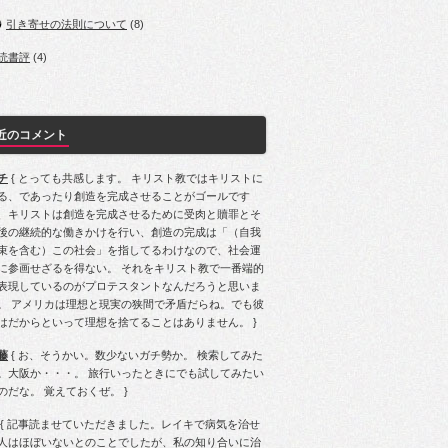
引き寄せの法則について
(8)
読書評
(4)
近のコメント
チ
{ とっても共感します。 キリスト教ではキリストに
る、であったり創造を完成させることがゴールです
、キリストは創造を完成させるために受肉と贖罪とそ
後の継続的な働きかけを行い、創造の完成は「（自我
束を含む）この社会」を指してるわけなので、社会運
に参画せざるを得ない。 それをキリスト教で一番端的
表現しているのがプロテスタントなんだろうと思いま
。 アメリカは理想と現実の狭間で矛盾だらね。でも彼
はだからといって理想を捨てることはありません。 }
藤
{ お、そうかい。数少ないガチ勢か。 検索してみた
。大阪か・・・。 旅行いったときにでも試してみたい
のだな。 覚えておくぜ。 }
{ 記事読ませていただきました。レイキで病気を治せ
人はほぼいないとのことでしたが、私の知り合いに治