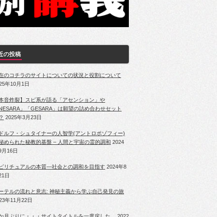
近の投稿
在のコチラのサイトについての状況と役割について
025年10月1日
本音炸裂】スピ系が語る「アセンション」や
NESARA」「GESARA」は願望の詰め合わせセット
？
2025年3月23日
ドルフ・シュタイナーの人智学(アントロポゾフィー)
秘められた秘教的基盤 – 人間と宇宙の霊的調和
2024
9月16日
ピリチュアルの本質―社会との調和を目指す
2024年8
21日
ーテルの流れと意志: 神秘主義から学ぶ自己発見の旅
023年11月22日
か月ぶりに・・・サイトタイトルを一度戻した。
2022