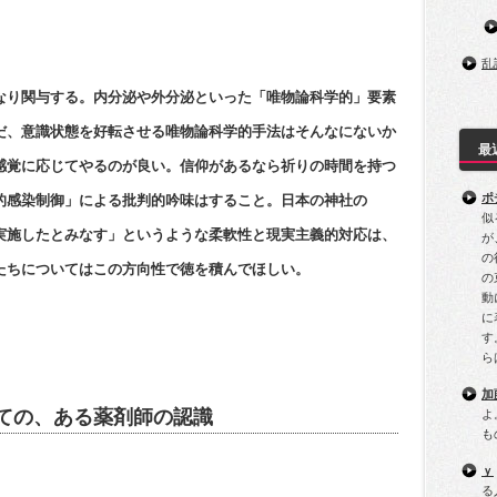
乱
なり関与する。内分泌や外分泌といった「唯物論科学的」要素
だ、意識状態を好転させる唯物論科学的手法はそんなにないか
最
感覚に応じてやるのが良い。信仰があるなら祈りの時間を持つ
ポ
的感染制御」による批判的吟味はすること。日本の神社の
似
実施したとみなす」というような柔軟性と現実主義的対応は、
が
の
たちについてはこの方向性で徳を積んでほしい。
の
動
に
す
ら
加
ての、ある薬剤師の認識
よ
も
ｙ
る