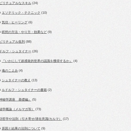
ピリチュアルなスキル
(24)
エソテリック・テクニック
(10)
気功・ヒーリング
(6)
瞑想の方法・やり方・効果など
(9)
ピリチュアル批判
(88)
ドルフ・シュタイナー
(26)
『いかにして超感覚的世界の認識を獲得するか』
(4)
魂のこよみ
(4)
シュタイナーの教え
(13)
ルドルフ・シュタイナーの書籍
(2)
神秘学講座 基礎編』
(5)
秘学概論（メルマガ等）
(73)
功哲学や法則（引き寄せ/潜在意識/カルマ）
(17)
原因と結果の法則について
(9)