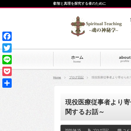
叡智と真理を探究する者のために
Facebook
Twitter
ホーム
about
profile
home
Line
Home
ブログ日記
現役医療従事者より寄せられ
Pocket
共
現役医療従事者より
有
関するお話～
2020.04.15
ブログ日記
コメ