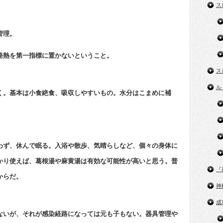
ス
管理。
発熱を第一指標に置かないということ。
ス
ル
く。基本は小食絶食、吸収しやすいもの。水分はこまめに補
わず、休んで眠る。入浴や散歩、気晴らしなど、個々の身体に
かり使えば、葛根湯や麻黄湯は有効な可能性が高いと思う。普
『
からだ。
神
成
ないが、それが感染経路になっては元も子もない。器具管理や