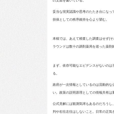
の文面を書いている。
妥当な現実認識や思考のたたき台になっ
担保としての秩序維持を心より望む。
本稿では、あえて精査した調査はせず(そ
ラウンドは数十の調剤薬局を巡った薬剤
まず、依存可能なエビデンスがないのは
る。
政府が一次情報としているのは流動的な
い。政策の説明原理としての情報共有は
公式見解には観測気球もあるのだろうし
判や右往左往はしないこと。日常の正気