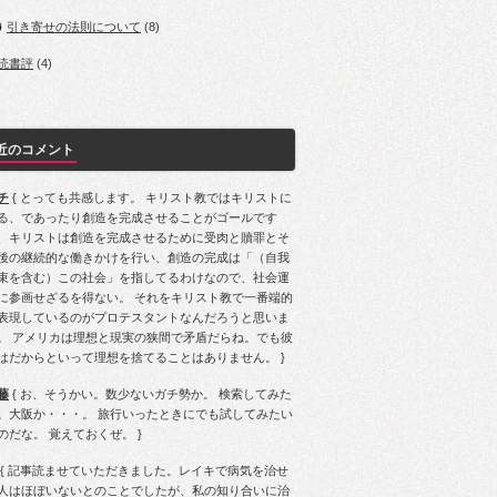
引き寄せの法則について
(8)
読書評
(4)
近のコメント
チ
{ とっても共感します。 キリスト教ではキリストに
る、であったり創造を完成させることがゴールです
、キリストは創造を完成させるために受肉と贖罪とそ
後の継続的な働きかけを行い、創造の完成は「（自我
束を含む）この社会」を指してるわけなので、社会運
に参画せざるを得ない。 それをキリスト教で一番端的
表現しているのがプロテスタントなんだろうと思いま
。 アメリカは理想と現実の狭間で矛盾だらね。でも彼
はだからといって理想を捨てることはありません。 }
藤
{ お、そうかい。数少ないガチ勢か。 検索してみた
。大阪か・・・。 旅行いったときにでも試してみたい
のだな。 覚えておくぜ。 }
{ 記事読ませていただきました。レイキで病気を治せ
人はほぼいないとのことでしたが、私の知り合いに治