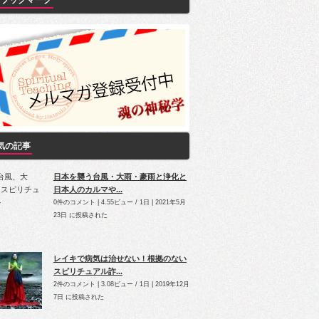
Yブックマーク
気の記事
日本を襲う台風・大雨・豪雨と浄化と
日本人のカルマや...
0件のコメント
|
4.55ビュー / 1日
|
2021年5月
23日 に投稿された
レイキで病気は治せない！根拠のない
スピリチュアル詐...
2件のコメント
|
3.08ビュー / 1日
|
2019年12月
7日 に投稿された