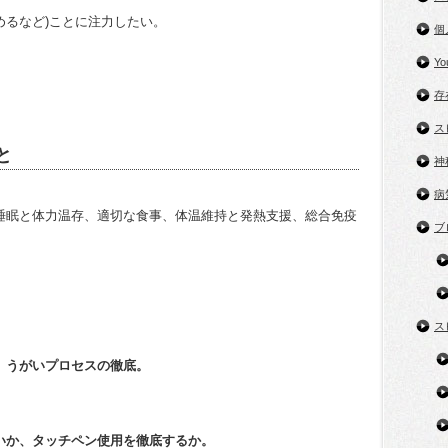
めるなど)ことに注力したい。
個
Y
存
ス
と
神
病
睡眠と体力温存、適切な食事、体温維持と発熱支援、総合免疫
ブ
ス
、うがいプロセスの徹底。
いか、タッチペン使用を徹底するか。