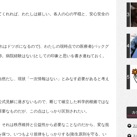
てくれれば、わたしは嬉しい。各人の心の平穏と、安心安全の
れはドツボになるので)、わたしの現時点での医療者(バックグ
師。病院経験はない)としての印象と思いを書き連ねておく。
当然だし、現状「一次情報はない」とみなす必要があると考え
公式見解に過ぎないもので、断じて確立した科学的根拠ではな
重要なものだが、この点はしっかり区別されたい。
カ
、それは秩序維持と公益性から必要なことなのだから、変な批
ス
を保つ。いつもより規律をしっかりする(衛生原則を守る、い
ス