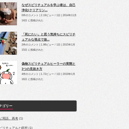
なぜスピリチュアルを学ぶ者は、自己
浄化(クリアリン...
0件のコメント
|
2.19ビュー / 1日
|
2014年11月
14日 に投稿された
「死にたい」と思う気持ちにスピリチ
ュアルな視点で放...
2件のコメント
|
1.98ビュー / 1日
|
2015年1月
15日 に投稿された
偽物スピリチュアルヒーラーの実態と
3つの見抜き方
4件のコメント
|
1.72ビュー / 1日
|
2019年1月
16日 に投稿された
テゴリー
ピ用語、再考
(1)
ピリチュアルと瞑想
(1)