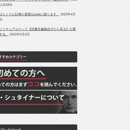
11月28日
ばらくスピ記事の更新はnoteに譲ります。
2022年4月
1日
ピリチュアルだって【読書百遍義自ずから見る】が通
する。
2022年2月2日
すすめカテゴリー