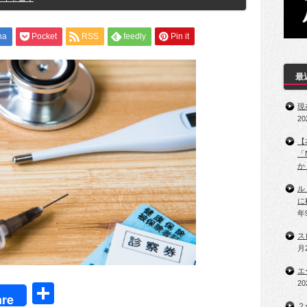
na
Pocket
RSS
feedly
Pin it
最
現
2
【
「
か
ル
に
年
ス
月
エ
2
t
共
re
２