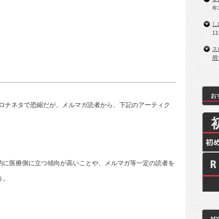
有
年
し
1
ス
用
お
コロナネタで恐縮だが、メルマガ読者から、下記のアーティク
的に医療側に立つ傾向が高いことや、メルマガ等一定の読者を
う。