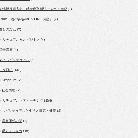
人情報保護方針・特定商取引法に基づく表記
(1)
outube『魂の神秘学ON LINE 講座』
(7)
在との対話
(2)
ピリチュアル系とビジネス
(4)
秘学講座
(4)
気とスピリチュアル
(4)
ログ日記
(448)
Simple life
(25)
社会情勢
(23)
ピリチュアル・ティーチング
(154)
スピリチュアルと生活と病気と健康
(3)
講座関係の話
(4)
過去メルマガ
(18)