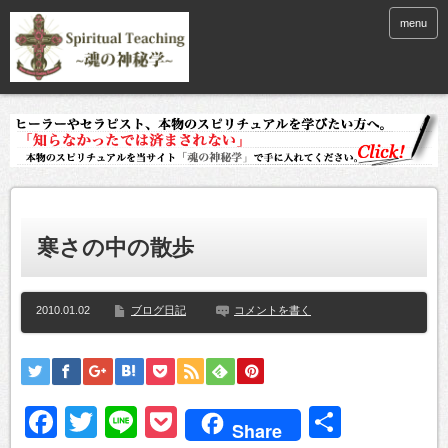
menu
寒さの中の散歩
2010.01.02
ブログ日記
コメントを書く
Facebook
Twitter
Line
Pocket
共
Share