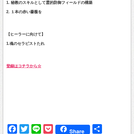
1. 秘教のスキルとして霊的防御フィールドの構築
2. １本の赤い薔薇を
【ヒーラーに向けて】
1.魂のセラピストたれ
登録はコチラから☆
Facebook
Twitter
Line
Pocket
共
Share