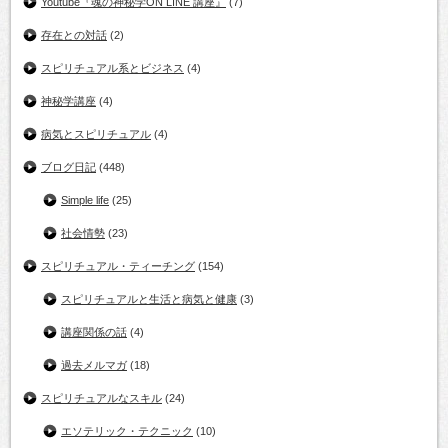
Youtube『魂の神秘学ON LINE 講座』
(7)
存在との対話
(2)
スピリチュアル系とビジネス
(4)
神秘学講座
(4)
病気とスピリチュアル
(4)
ブログ日記
(448)
Simple life
(25)
社会情勢
(23)
スピリチュアル・ティーチング
(154)
スピリチュアルと生活と病気と健康
(3)
講座関係の話
(4)
過去メルマガ
(18)
スピリチュアルなスキル
(24)
エソテリック・テクニック
(10)