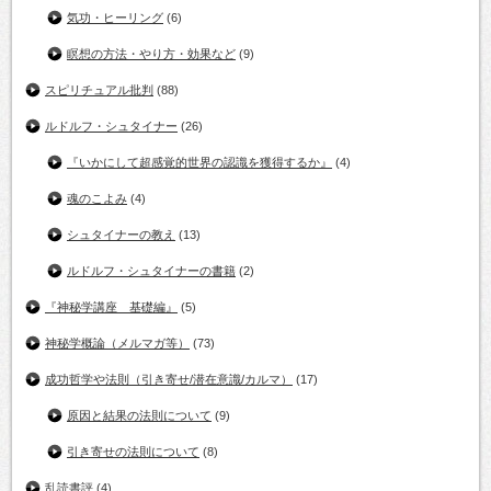
気功・ヒーリング
(6)
瞑想の方法・やり方・効果など
(9)
スピリチュアル批判
(88)
ルドルフ・シュタイナー
(26)
『いかにして超感覚的世界の認識を獲得するか』
(4)
魂のこよみ
(4)
シュタイナーの教え
(13)
ルドルフ・シュタイナーの書籍
(2)
『神秘学講座 基礎編』
(5)
神秘学概論（メルマガ等）
(73)
成功哲学や法則（引き寄せ/潜在意識/カルマ）
(17)
原因と結果の法則について
(9)
引き寄せの法則について
(8)
乱読書評
(4)