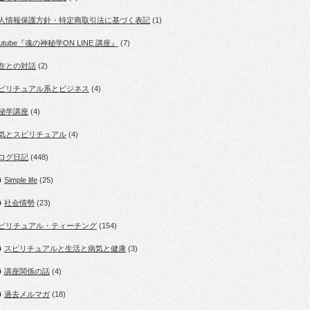
人情報保護方針・特定商取引法に基づく表記
(1)
outube『魂の神秘学ON LINE 講座』
(7)
在との対話
(2)
ピリチュアル系とビジネス
(4)
秘学講座
(4)
気とスピリチュアル
(4)
ログ日記
(448)
Simple life
(25)
社会情勢
(23)
ピリチュアル・ティーチング
(154)
スピリチュアルと生活と病気と健康
(3)
講座関係の話
(4)
過去メルマガ
(18)