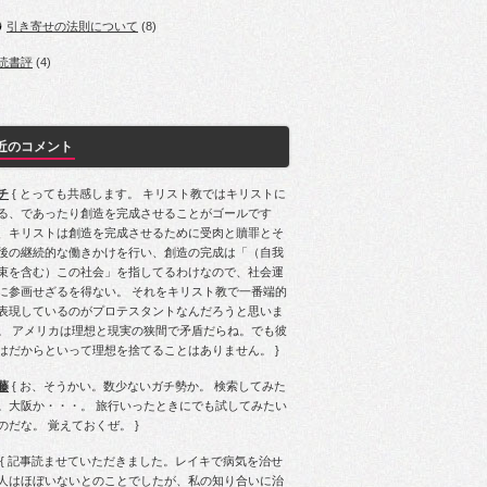
引き寄せの法則について
(8)
読書評
(4)
近のコメント
チ
{ とっても共感します。 キリスト教ではキリストに
る、であったり創造を完成させることがゴールです
、キリストは創造を完成させるために受肉と贖罪とそ
後の継続的な働きかけを行い、創造の完成は「（自我
束を含む）この社会」を指してるわけなので、社会運
に参画せざるを得ない。 それをキリスト教で一番端的
表現しているのがプロテスタントなんだろうと思いま
。 アメリカは理想と現実の狭間で矛盾だらね。でも彼
はだからといって理想を捨てることはありません。 }
藤
{ お、そうかい。数少ないガチ勢か。 検索してみた
。大阪か・・・。 旅行いったときにでも試してみたい
のだな。 覚えておくぜ。 }
{ 記事読ませていただきました。レイキで病気を治せ
人はほぼいないとのことでしたが、私の知り合いに治