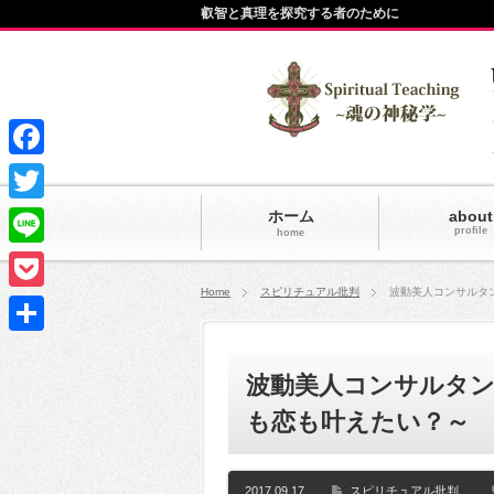
叡智と真理を探究する者のために
Facebook
Twitter
ホーム
about
profile
home
Line
Home
スピリチュアル批判
波動美人コンサルタ
Pocket
共
波動美人コンサルタ
有
も恋も叶えたい？～
2017.09.17
スピリチュアル批判