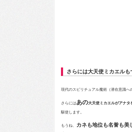
さらには大天使ミカエルも
現代のスピリチュアル魔術（潜在意識へ
あの
さらには
大天使ミカエルがアナタ
駆使します。
カネも地位も名誉も美
もうね、