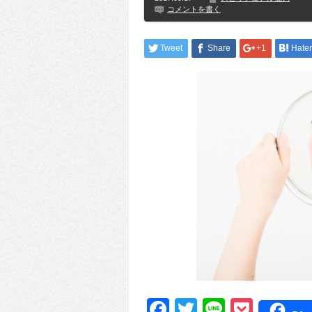
コメントを書く
Tweet
Share
+1
Hate
Facebook
Twitter
Line
Pocke