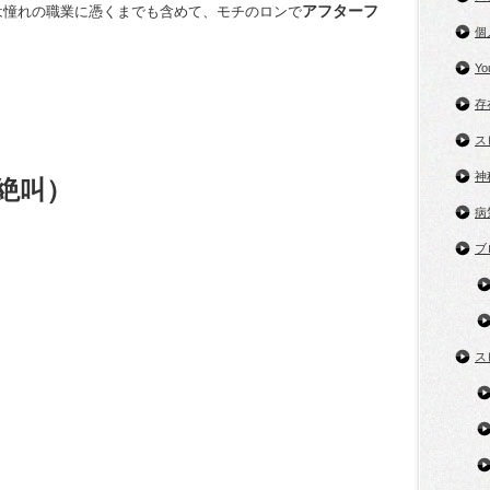
アフターフ
は憧れの職業に憑くまでも含めて、モチのロンで
個
Y
存
ス
神
絶叫）
病
ブ
ス