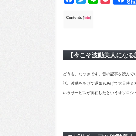
Sha
Contents
[
hide
]
【今こそ波動美人になる
どうも、なつきです。昔の記事を読んで
話、波動をあげて運気もあげて大天使ミ
いうサービスが実在したというオソロシ