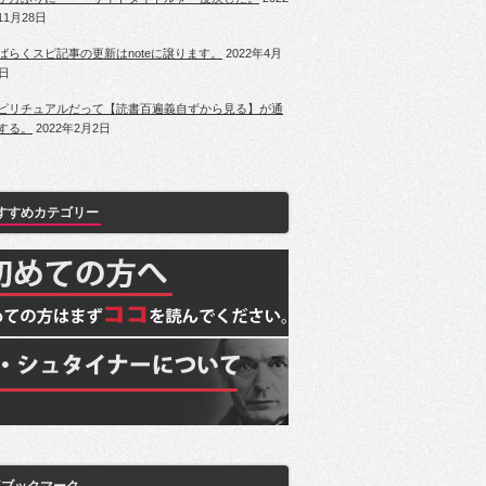
11月28日
ばらくスピ記事の更新はnoteに譲ります。
2022年4月
1日
ピリチュアルだって【読書百遍義自ずから見る】が通
する。
2022年2月2日
すすめカテゴリー