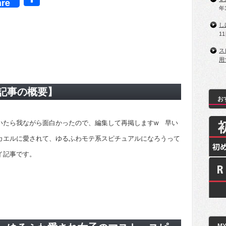
re
有
年
し
1
ス
用
記事の概要】
お
いたら我ながら面白かったので、編集して再掲しますw 早い
カエルに愛されて、ゆるふわモテ系スピチュアルになろうって
イ記事です。