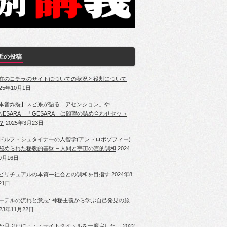
近の投稿
在のコチラのサイトについての状況と役割について
025年10月1日
本音炸裂】スピ系が語る「アセンション」や
NESARA」「GESARA」は願望の詰め合わせセット
？
2025年3月23日
ドルフ・シュタイナーの人智学(アントロポゾフィー)
秘められた秘教的基盤 – 人間と宇宙の霊的調和
2024
9月16日
ピリチュアルの本質―社会との調和を目指す
2024年8
21日
ーテルの流れと意志: 神秘主義から学ぶ自己発見の旅
023年11月22日
か月ぶりに・・・サイトタイトルを一度戻した。
2022