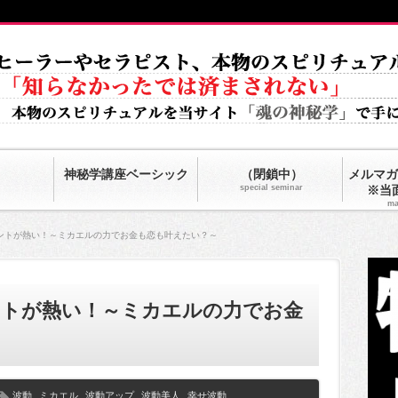
神秘学講座ベーシック
（閉鎖中）
メルマガ
special seminar
※当
ma
ントが熱い！～ミカエルの力でお金も恋も叶えたい？～
ントが熱い！～ミカエルの力でお金
波動
,
ミカエル
,
波動アップ
,
波動美人
,
幸せ波動