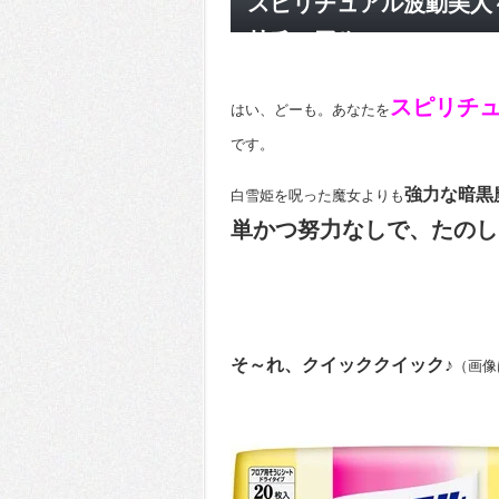
スピリチュアル波動美人
リチュアル
スピリチ
はい、どーも。あなたを
です。
強力な暗黒
白雪姫を呪った魔女よりも
単かつ努力なしで、たのし
そ～れ、クイッククイック♪
（画像