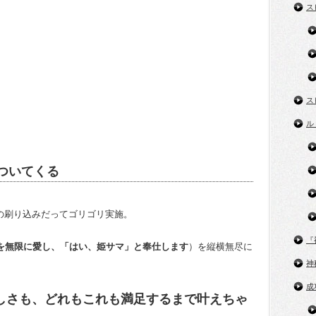
ス
ス
ル
ついてくる
の刷り込みだってゴリゴリ実施。
『
を無限に愛し、「はい、姫サマ」と奉仕します
）を縦横無尽に
神
成
しさも、どれもこれも満足するまで叶えちゃ