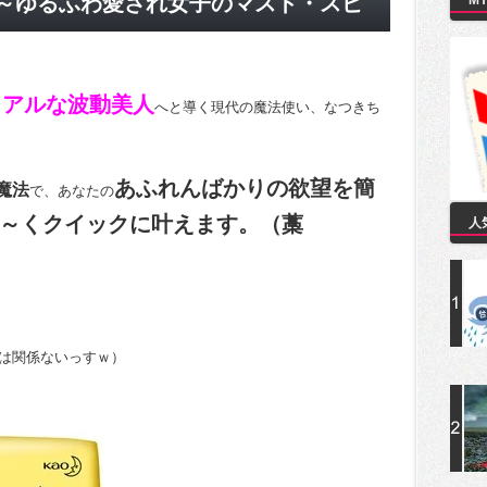
～ゆるふわ愛され女子のマスト・スピ
M
ュアルな波動美人
へと導く現代の魔法使い、なつきち
あふれんばかりの欲望を簡
魔法
で、あなたの
～くクイックに叶えます。（藁
人
は関係ないっすｗ）