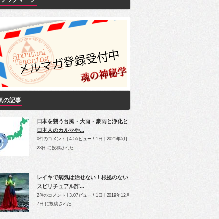
Yブックマーク
気の記事
日本を襲う台風・大雨・豪雨と浄化と
日本人のカルマや...
0件のコメント
|
4.55ビュー / 1日
|
2021年5月
23日 に投稿された
レイキで病気は治せない！根拠のない
スピリチュアル詐...
2件のコメント
|
3.07ビュー / 1日
|
2019年12月
7日 に投稿された