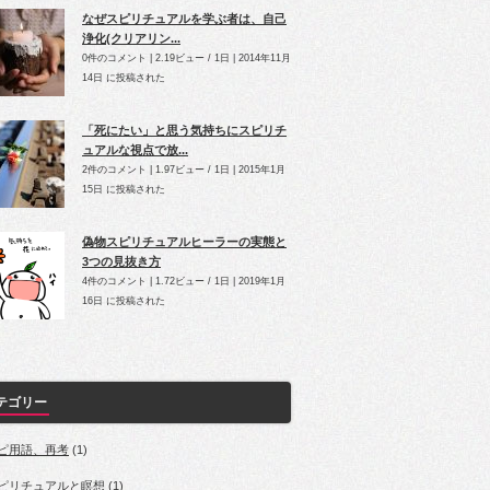
なぜスピリチュアルを学ぶ者は、自己
浄化(クリアリン...
0件のコメント
|
2.19ビュー / 1日
|
2014年11月
14日 に投稿された
「死にたい」と思う気持ちにスピリチ
ュアルな視点で放...
2件のコメント
|
1.97ビュー / 1日
|
2015年1月
15日 に投稿された
偽物スピリチュアルヒーラーの実態と
3つの見抜き方
4件のコメント
|
1.72ビュー / 1日
|
2019年1月
16日 に投稿された
テゴリー
ピ用語、再考
(1)
ピリチュアルと瞑想
(1)