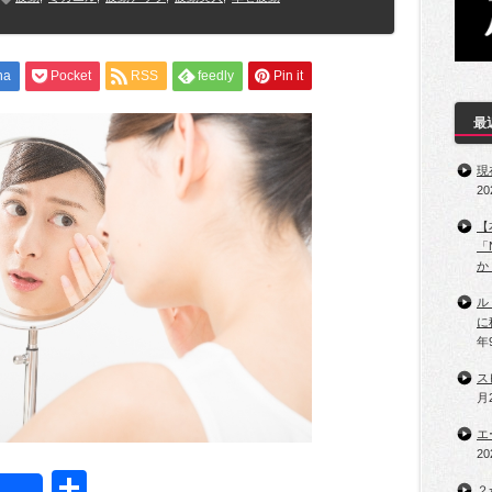
na
Pocket
RSS
feedly
Pin it
最
現
2
【
「
か
ル
に
年
ス
月
エ
2
t
共
２