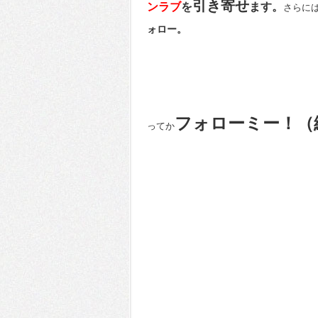
引き寄せ
ンラブ
を
ます。
さらに
ォロー。
フォローミー！（
ってか