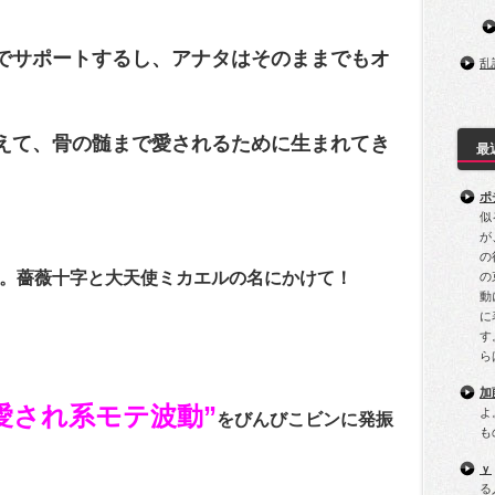
でサポートするし、アナタはそのままでもオ
乱
えて、骨の髄まで愛されるために生まれてき
最
ポ
似
が
の
。薔薇十字と大天使ミカエルの名にかけて！
の
動
に
す
ら
加
愛され系モテ波動”
よ
をびんびこビンに発振
も
ｙ
る