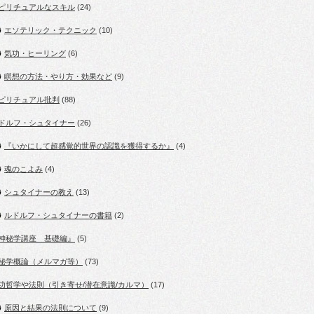
ピリチュアルなスキル
(24)
エソテリック・テクニック
(10)
気功・ヒーリング
(6)
瞑想の方法・やり方・効果など
(9)
ピリチュアル批判
(88)
ドルフ・シュタイナー
(26)
『いかにして超感覚的世界の認識を獲得するか』
(4)
魂のこよみ
(4)
シュタイナーの教え
(13)
ルドルフ・シュタイナーの書籍
(2)
神秘学講座 基礎編』
(5)
秘学概論（メルマガ等）
(73)
功哲学や法則（引き寄せ/潜在意識/カルマ）
(17)
原因と結果の法則について
(9)