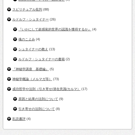
スピリチュアル批判
(88)
ルドルフ・シュタイナー
(26)
『いかにして超感覚的世界の認識を獲得するか』
(4)
魂のこよみ
(4)
シュタイナーの教え
(13)
ルドルフ・シュタイナーの書籍
(2)
『神秘学講座 基礎編』
(5)
神秘学概論（メルマガ等）
(73)
成功哲学や法則（引き寄せ/潜在意識/カルマ）
(17)
原因と結果の法則について
(9)
引き寄せの法則について
(8)
乱読書評
(4)