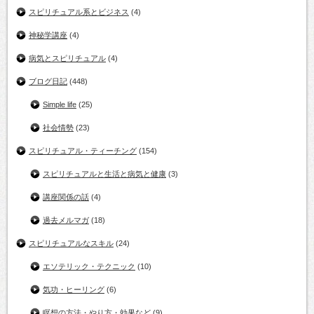
スピリチュアル系とビジネス
(4)
神秘学講座
(4)
病気とスピリチュアル
(4)
ブログ日記
(448)
Simple life
(25)
社会情勢
(23)
スピリチュアル・ティーチング
(154)
スピリチュアルと生活と病気と健康
(3)
講座関係の話
(4)
過去メルマガ
(18)
スピリチュアルなスキル
(24)
エソテリック・テクニック
(10)
気功・ヒーリング
(6)
瞑想の方法・やり方・効果など
(9)