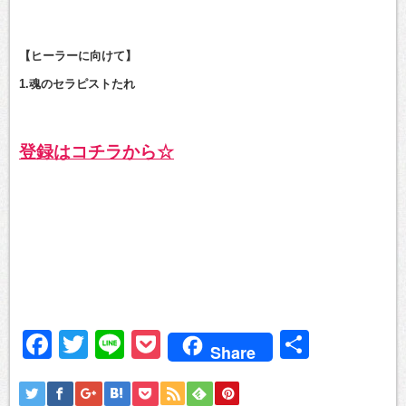
【ヒーラーに向けて】
1.魂のセラピストたれ
登録はコチラから☆
Facebook
Twitter
Line
Pocket
共
Share
有