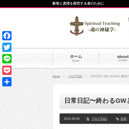
叡智と真理を探究する者のために
Facebook
Twitter
ホーム
about
profile
home
Line
Home
ブログ日記
日常日記〜終わるGWと夏樹
Pocket
共
日常日記〜終わるGW
有
2015.05.06
ブログ日記
日常
,