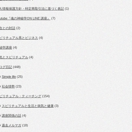
人情報保護方針・特定商取引法に基づく表記
(1)
outube『魂の神秘学ON LINE 講座』
(7)
在との対話
(2)
ピリチュアル系とビジネス
(4)
秘学講座
(4)
気とスピリチュアル
(4)
ログ日記
(448)
Simple life
(25)
社会情勢
(23)
ピリチュアル・ティーチング
(154)
スピリチュアルと生活と病気と健康
(3)
講座関係の話
(4)
過去メルマガ
(18)