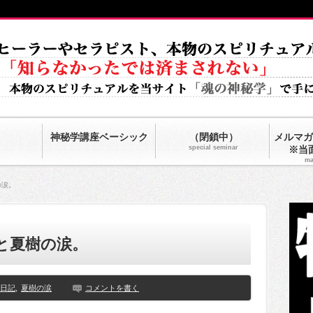
神秘学講座ベーシック
（閉鎖中）
メルマガ
special seminar
※当
ma
の涙。
と夏樹の涙。
日記
,
夏樹の涙
コメントを書く