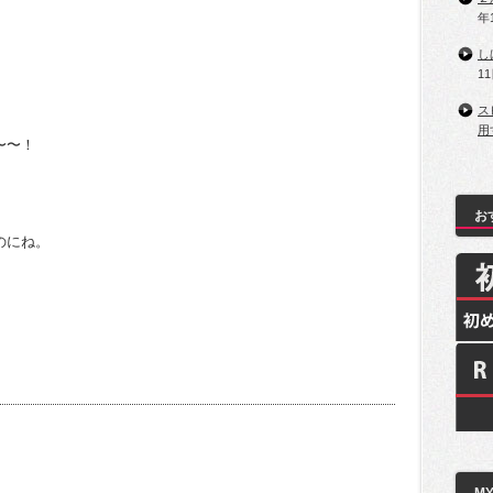
年
し
1
ス
用
〜〜！
お
のにね。