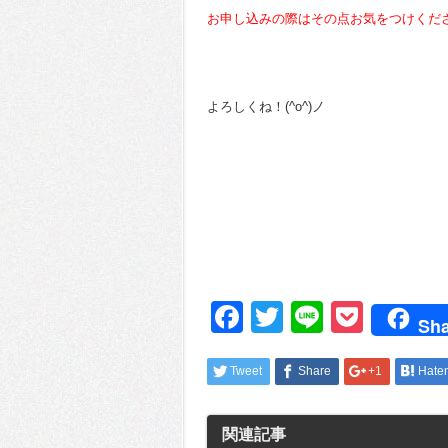
お申し込みの際はその点お気をつけくだ
よろしくね！(^o^)ノ
Facebook
Twitter
Line
Pocke
Sha
Tweet
Share
+1
Hate
関連記事