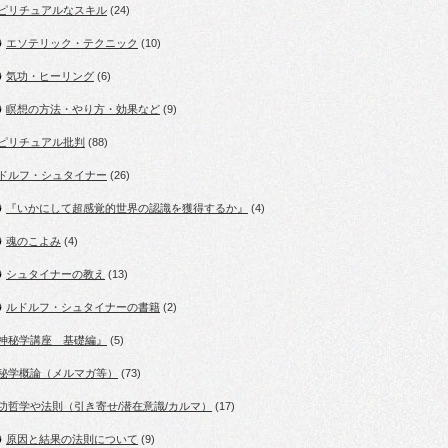
ピリチュアルなスキル
(24)
エソテリック・テクニック
(10)
気功・ヒーリング
(6)
瞑想の方法・やり方・効果など
(9)
ピリチュアル批判
(88)
ドルフ・シュタイナー
(26)
『いかにして超感覚的世界の認識を獲得するか』
(4)
魂のこよみ
(4)
シュタイナーの教え
(13)
ルドルフ・シュタイナーの書籍
(2)
神秘学講座 基礎編』
(5)
秘学概論（メルマガ等）
(73)
功哲学や法則（引き寄せ/潜在意識/カルマ）
(17)
原因と結果の法則について
(9)