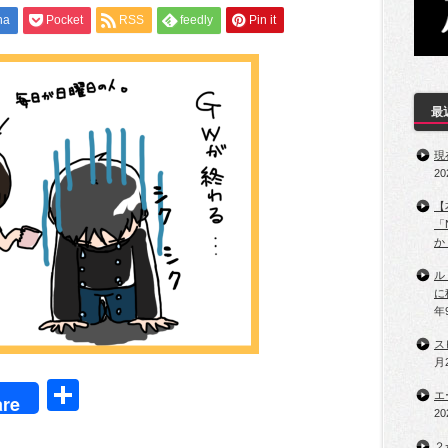
na
Pocket
RSS
feedly
Pin it
最
現
2
【
「
か
ル
に
年
ス
月
t
共
エ
re
2
有
２