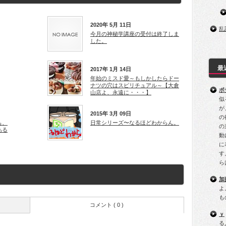
2020年 5月 11日
乱
今月の神秘学講座の受付は終了しま
した。
最
2017年 1月 14日
年始のミスド愛～もしかしたらドー
ナツの穴はスピリチュアル～【大倉
ポ
山店よ、永遠に・・・】
似
が
2015年 3月 09日
の
も、
日常シリーズ〜なるほどわからん。
の
ある
動
に
す
ら
加
よ
も
コメント ( 0 )
ｙ
る