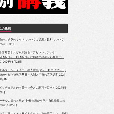
近の投稿
在のコチラのサイトについての状況と役割について
025年10月1日
本音炸裂】スピ系が語る「アセンション」や
NESARA」「GESARA」は願望の詰め合わせセット
？
2025年3月23日
ドルフ・シュタイナーの人智学(アントロポゾフィー)
秘められた秘教的基盤 – 人間と宇宙の霊的調和
2024
9月16日
ピリチュアルの本質―社会との調和を目指す
2024年8
21日
ーテルの流れと意志: 神秘主義から学ぶ自己発見の旅
023年11月22日
か月ぶりに・・・サイトタイトルを一度戻した。
2022