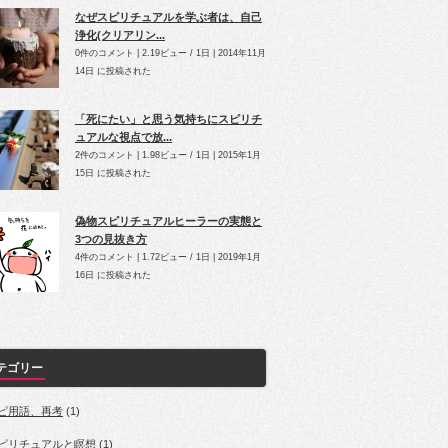
なぜスピリチュアルを学ぶ者は、自己
浄化(クリアリン...
0件のコメント
|
2.19ビュー / 1日
|
2014年11月
14日 に投稿された
「死にたい」と思う気持ちにスピリチ
ュアルな視点で放...
2件のコメント
|
1.98ビュー / 1日
|
2015年1月
15日 に投稿された
偽物スピリチュアルヒーラーの実態と
3つの見抜き方
4件のコメント
|
1.72ビュー / 1日
|
2019年1月
16日 に投稿された
テゴリー
ピ用語、再考
(1)
ピリチュアルと瞑想
(1)