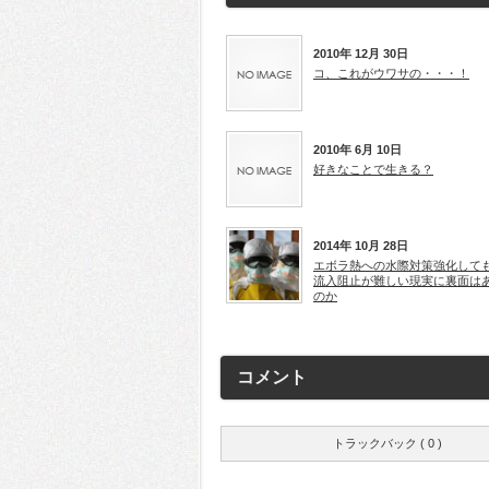
2010年 12月 30日
コ、これがウワサの・・・！
2010年 6月 10日
好きなことで生きる？
2014年 10月 28日
エボラ熱への水際対策強化して
流入阻止が難しい現実に裏面は
のか
コメント
トラックバック ( 0 )