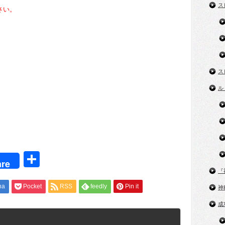
ス
さい。
ス
ル
t
共
re
有
『
na
Pocket
RSS
feedly
Pin it
神
成