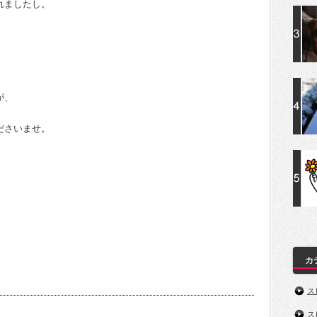
れましたし。
が、
ださいませ。
カ
ス
ス