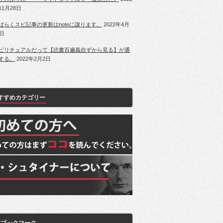
11月28日
ばらくスピ記事の更新はnoteに譲ります。
2022年4月
1日
ピリチュアルだって【読書百遍義自ずから見る】が通
する。
2022年2月2日
すすめカテゴリー