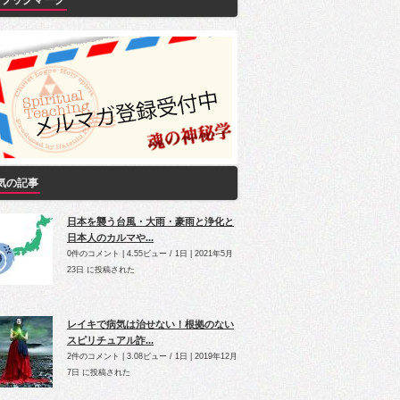
Yブックマーク
気の記事
日本を襲う台風・大雨・豪雨と浄化と
日本人のカルマや...
0件のコメント
|
4.55ビュー / 1日
|
2021年5月
23日 に投稿された
レイキで病気は治せない！根拠のない
スピリチュアル詐...
2件のコメント
|
3.08ビュー / 1日
|
2019年12月
7日 に投稿された