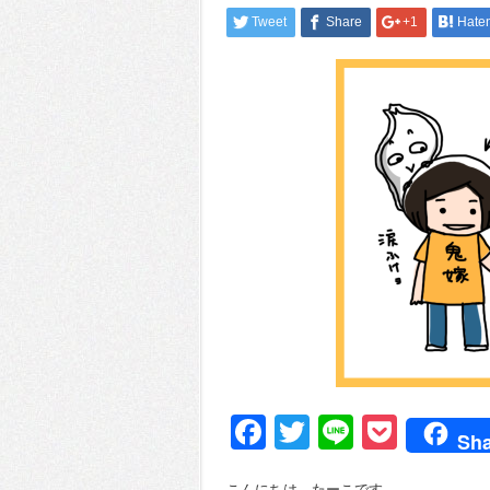
Tweet
Share
+1
Hate
Facebook
Twitter
Line
Pocke
Sha
こんにちは、たーこです。