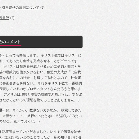
引き寄せの法則について
(8)
読書評
(4)
近のコメント
チ
{ とっても共感します。 キリスト教ではキリストに
る、であったり創造を完成させることがゴールです
、キリストは創造を完成させるために受肉と贖罪とそ
後の継続的な働きかけを行い、創造の完成は「（自我
束を含む）この社会」を指してるわけなので、社会運
に参画せざるを得ない。 それをキリスト教で一番端的
表現しているのがプロテスタントなんだろうと思いま
。 アメリカは理想と現実の狭間で矛盾だらね。でも彼
はだからといって理想を捨てることはありません。 }
藤
{ お、そうかい。数少ないガチ勢か。 検索してみた
。大阪か・・・。 旅行いったときにでも試してみたい
のだな。 覚えておくぜ。 }
{ 記事読ませていただきました。レイキで病気を治せ
人はほぼいないとのことでしたが、私の知り合いに治