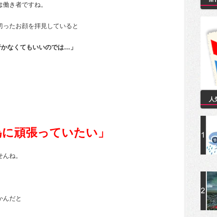
M
は働き者ですね。
切ったお顔を拝見していると
行かなくてもいいのでは…」
人
為に頑張っていたい」
せんね。
かんだと