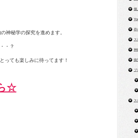
個
Y
存
物の神秘学の探究を進めます。
ス
・・？
神
とっても楽しみに待ってます！
病
ブ
ら☆
ス
。