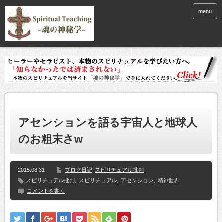
menu
アセンションを語る宇宙人と地球人
のお粗末さw
2015.08.31
ブログ日記
スピリチュアル批判
スピリチュアル批判
,
スピリチュアル
,
アセンション
,
精神世界
コメントを書く