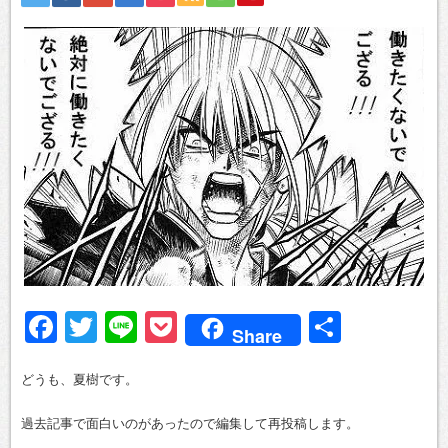
Facebook
Twitter
Line
Pocket
共
Share
有
どうも、夏樹です。
過去記事で面白いのがあったので編集して再投稿します。