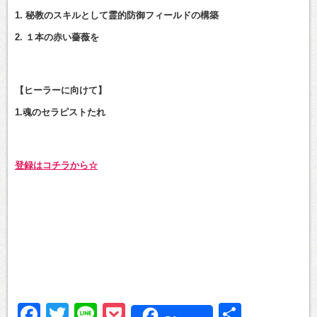
1. 秘教のスキルとして霊的防御フィールドの構築
2. １本の赤い薔薇を
【ヒーラーに向けて】
1.魂のセラピストたれ
登録はコチラから☆
Facebook
Twitter
Line
Pocket
共