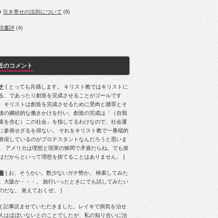
引き寄せの法則について
(8)
読書評
(4)
近のコメント
チ
{ とっても共感します。 キリスト教ではキリストに
る、であったり創造を完成させることがゴールです
、キリストは創造を完成させるために受肉と贖罪とそ
後の継続的な働きかけを行い、創造の完成は「（自我
束を含む）この社会」を指してるわけなので、社会運
に参画せざるを得ない。 それをキリスト教で一番端的
表現しているのがプロテスタントなんだろうと思いま
。 アメリカは理想と現実の狭間で矛盾だらね。でも彼
はだからといって理想を捨てることはありません。 }
藤
{ お、そうかい。数少ないガチ勢か。 検索してみた
。大阪か・・・。 旅行いったときにでも試してみたい
のだな。 覚えておくぜ。 }
{ 記事読ませていただきました。レイキで病気を治せ
人はほぼいないとのことでしたが、私の知り合いに治