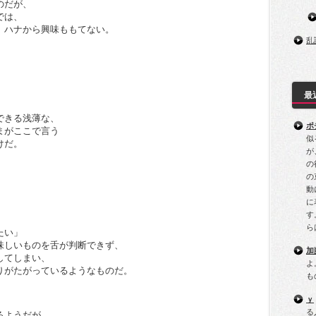
のだが、
では、
、ハナから興味ももてない。
乱
最
できる浅薄な、
ポ
まがここで言う
似
けだ。
が
の
の
動
に
す
ら
たい」
味しいものを舌が判断できず、
加
してしまい、
よ
りがたがっているようなものだ。
も
ｙ
る
るようだが、