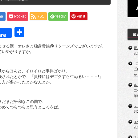
na
Pocket
RSS
feedly
Pin it
t
共
re
最
有
ませる漢・オレさま独身貴族@リターンズでございますが、
現
ていやがりますか。
2
【
「
11からほんと、イロイロと事件ばかり。
か
去されたとかで、「貴様にはヂゴクすら生ぬるい・・・!」
る方が多かったとかなんとか。
ル
に
年
まだまだ平和なこの国で、
ス
つめてつらつらと思うところをば。
月
エ
2
２