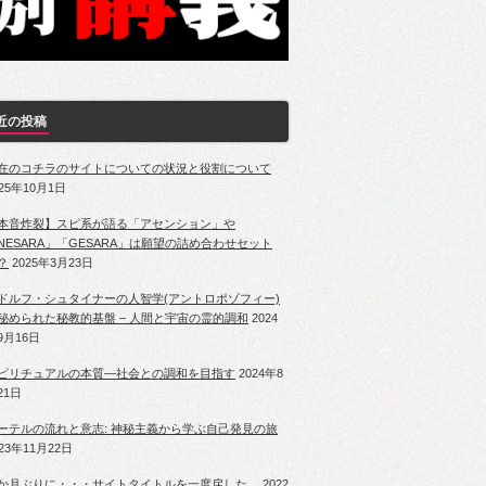
近の投稿
在のコチラのサイトについての状況と役割について
025年10月1日
本音炸裂】スピ系が語る「アセンション」や
NESARA」「GESARA」は願望の詰め合わせセット
？
2025年3月23日
ドルフ・シュタイナーの人智学(アントロポゾフィー)
秘められた秘教的基盤 – 人間と宇宙の霊的調和
2024
9月16日
ピリチュアルの本質―社会との調和を目指す
2024年8
21日
ーテルの流れと意志: 神秘主義から学ぶ自己発見の旅
023年11月22日
か月ぶりに・・・サイトタイトルを一度戻した。
2022