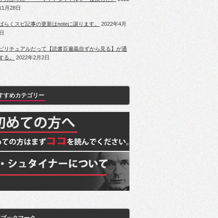
11月28日
ばらくスピ記事の更新はnoteに譲ります。
2022年4月
1日
ピリチュアルだって【読書百遍義自ずから見る】が通
する。
2022年2月2日
すすめカテゴリー