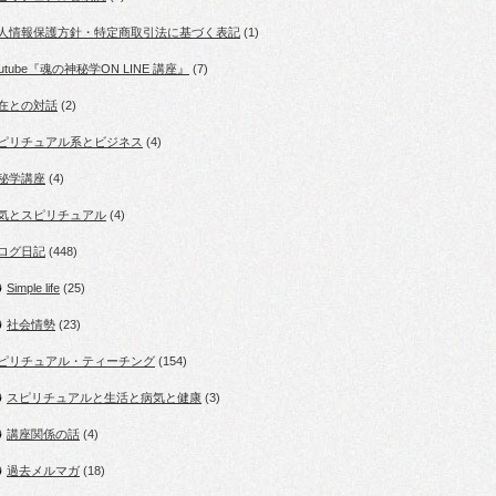
人情報保護方針・特定商取引法に基づく表記
(1)
outube『魂の神秘学ON LINE 講座』
(7)
在との対話
(2)
ピリチュアル系とビジネス
(4)
秘学講座
(4)
気とスピリチュアル
(4)
ログ日記
(448)
Simple life
(25)
社会情勢
(23)
ピリチュアル・ティーチング
(154)
スピリチュアルと生活と病気と健康
(3)
講座関係の話
(4)
過去メルマガ
(18)