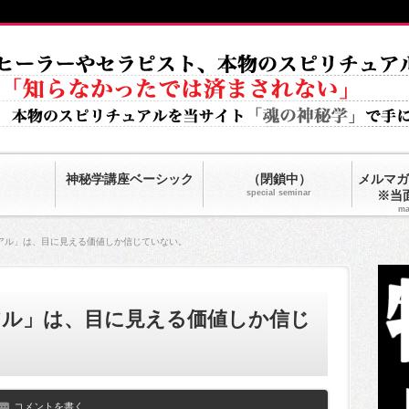
神秘学講座ベーシック
（閉鎖中）
メルマガ
special seminar
※当
ma
アル」は、目に見える価値しか信じていない。
アル」は、目に見える価値しか信じ
コメントを書く