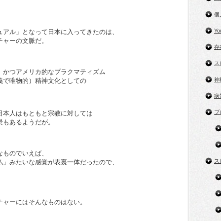
個
Y
ュアル」となって日本に入ってきたのは、
チャーの文脈だ。
存
ス
、かつアメリカ的なプラクマティズム
神
義で唯物的）精神文化としての
病
ブ
日本人はもともと宗教に対しては
景もあるようだが。
なものでいえば、
ス
仏」みたいな感覚が表裏一体だったので、
チャーにはそんなものはない。