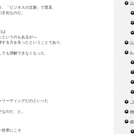
ス
り、「ビジネスの文脈」で普及、
の文化なのだ。
のは
土というのもあるが―
解する力を失ったということであり、
ス
ル
しても理解できなくなった、
かリーディングだのといった
『
そなのだ、と。
神
成
い世界にこそ