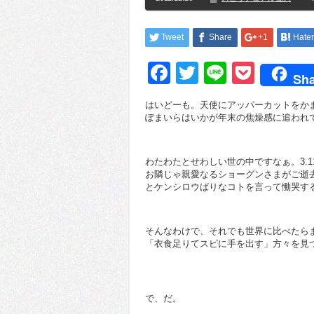
Tweet
Share
+1
Hate
Facebook
Twitter
Line
Pocke
Sha
はいどーも。天使にアッパーカットをか
ぽまいらはいかが年末の焦燥感に追われ
わたわたとせわしい世の中ですなぁ。3.
お隣じゃ親愛なるショーグンさまがご逝
とケンシロウばりなコトを言って慟哭す
そんなわけで、それでも世界に比べたら
「衣食足りてスピに手を出す」方々を見
で、だ。