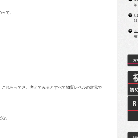
年
のって、
し
1
。
ス
用
お
、これらってさ、考えてみるとすべて物質レベルの次元で
)
だな。