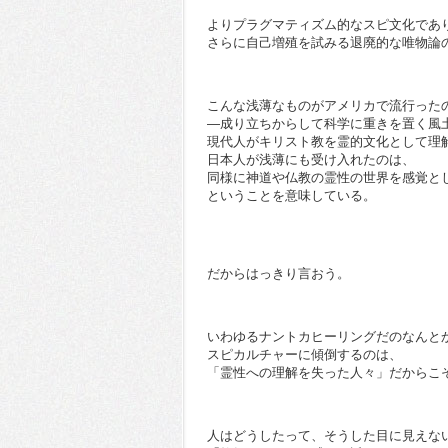
よりプラグマティズム的なスピ文化であ
さらに自己増殖を試みる退廃的な唯物論
こんな浅薄なものがアメリカで流行った
―成り立ちからして科学に重きを置く風
現代人がキリスト教を霊的文化として理
日本人が浅薄にも受け入れたのは、
同様に神道や仏教の霊性の世界を感覚と
ということを意味している。
だからはっきり言おう。
いわゆるナントカヒーリングだのなんと
スピカルチャーに傾倒するのは、
「霊性への理解を失った人々」だからこ
人はどうしたって、そうした目に見えな