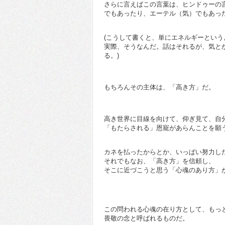
さらに言えばこの言葉は、ヒンドゥーの
でもあったり、エーテル（気）でもあっ
(こうして書くと、単にエネルギーとい
実際、そうなんだ。話はそれるが、気と
る。)
もちろんその主体は、「高き方」だ。
高き世界に目線を向けて、仰ぎ見て、自
「もたらされる」恩寵があらんことを願
カネを払ったからとか、いっぱい努力し
それでもなお、「高き方」を信頼し、
そこに近づこうと思う「心魂のあり方」
この問われる心魂の在り方として、もっ
畏敬の念と呼ばれるものだ。