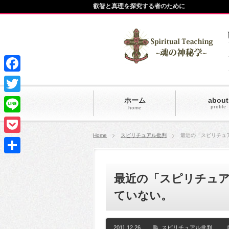
叡智と真理を探究する者のために
Facebook
Twitter
ホーム
about
profile
home
Line
Home
スピリチュアル批判
最近の「スピリチュ
Pocket
共
最近の「スピリチュ
有
ていない。
2011.12.26
スピリチュアル批判