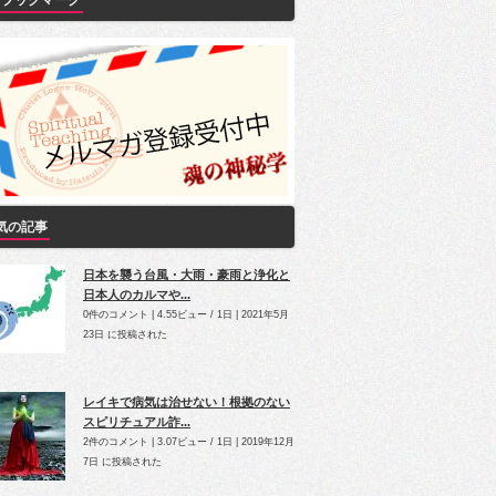
Yブックマーク
気の記事
日本を襲う台風・大雨・豪雨と浄化と
日本人のカルマや...
0件のコメント
|
4.55ビュー / 1日
|
2021年5月
23日 に投稿された
レイキで病気は治せない！根拠のない
スピリチュアル詐...
2件のコメント
|
3.07ビュー / 1日
|
2019年12月
7日 に投稿された