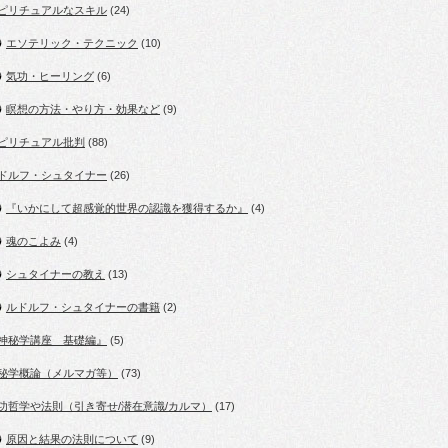
ピリチュアルなスキル
(24)
エソテリック・テクニック
(10)
気功・ヒーリング
(6)
瞑想の方法・やり方・効果など
(9)
ピリチュアル批判
(88)
ドルフ・シュタイナー
(26)
『いかにして超感覚的世界の認識を獲得するか』
(4)
魂のこよみ
(4)
シュタイナーの教え
(13)
ルドルフ・シュタイナーの書籍
(2)
神秘学講座 基礎編』
(5)
秘学概論（メルマガ等）
(73)
功哲学や法則（引き寄せ/潜在意識/カルマ）
(17)
原因と結果の法則について
(9)