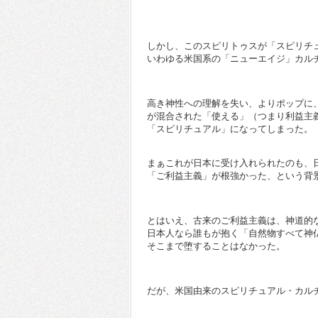
しかし、このスピリトゥスが「スピリチ
いわゆる米国系の「ニューエイジ」カル
高き神性への理解を失い、よりポップに
が混合された「使える」（つまり利益主
「スピリチュアル」になってしまった。
まぁこれが日本に受け入れられたのも、
「ご利益主義」が根強かった、という背
とはいえ、古来のご利益主義は、神道的
日本人なら誰もが抱く「自然物すべて神
そこまで堕することはなかった。
だが、米国由来のスピリチュアル・カル