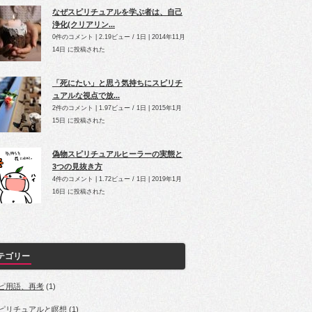
なぜスピリチュアルを学ぶ者は、自己
浄化(クリアリン...
0件のコメント
|
2.19ビュー / 1日
|
2014年11月
14日 に投稿された
「死にたい」と思う気持ちにスピリチ
ュアルな視点で放...
2件のコメント
|
1.97ビュー / 1日
|
2015年1月
15日 に投稿された
偽物スピリチュアルヒーラーの実態と
3つの見抜き方
4件のコメント
|
1.72ビュー / 1日
|
2019年1月
16日 に投稿された
テゴリー
ピ用語、再考
(1)
ピリチュアルと瞑想
(1)