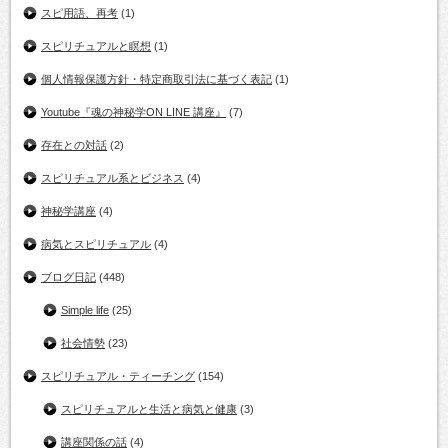
スピ用語、再考
(1)
スピリチュアルと瞑想
(1)
個人情報保護方針・特定商取引法に基づく表記
(1)
Youtube『魂の神秘学ON LINE 講座』
(7)
存在との対話
(2)
スピリチュアル系とビジネス
(4)
神秘学講座
(4)
病気とスピリチュアル
(4)
ブログ日記
(448)
Simple life
(25)
社会情勢
(23)
スピリチュアル・ティーチング
(154)
スピリチュアルと生活と病気と健康
(3)
講座関係の話
(4)