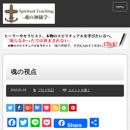
menu
魂の視点
2010.01.03
ブログ日記
コメントを書く
Facebook
Twitter
Line
Pocket
共
Share