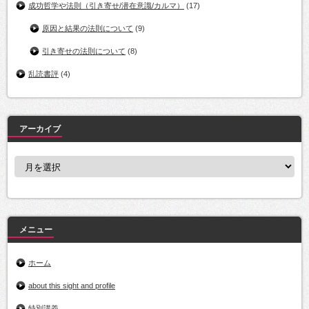
成功哲学や法則（引き寄せ/潜在意識/カルマ）
(17)
原因と結果の法則について
(9)
引き寄せの法則について
(8)
乱読書評
(4)
アーカイブ
ア
ー
カ
イ
ブ
メニュー
ホーム
about this sight and profile
特別講義