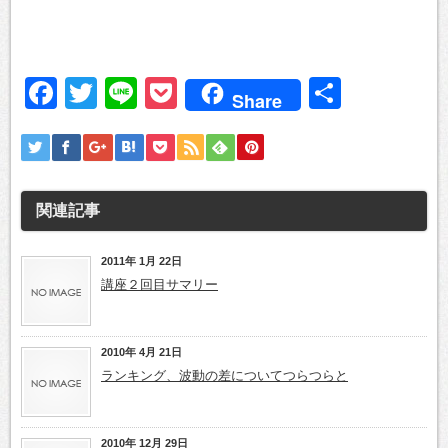
Facebook
Twitter
Line
Pocket
共
Share
有
関連記事
2011年 1月 22日
講座２回目サマリー
2010年 4月 21日
ランキング、波動の差についてつらつらと
2010年 12月 29日