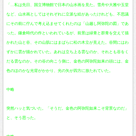
「…私は先日、国立博物館で日本の山水画を見た。雪舟や大雅や玉堂
など、山水画としてはそれぞれに立派な絵があったけれども、不思議
にその前に佇んで考え込ませてくれたのは「山越し阿弥陀の図」であ
った。鎌倉時代の作といわれているが、前景は緑青と群青を交えて描
かれた山と谷、その山肌にはまばらに松の木立が見えた。谷間にはわ
ずかに雲が描かれていた。あれは立ち上る雲なのか、それとも谷をく
だる雲なのか。その谷の向こう側に、金色の阿弥陀如来の頭には、金
色のほのかな光背がかかり、光の矢が四方に放たれていた。
中略
突然ハッと気づいた。「そうだ。金色の阿弥陀如来こそ背景なのだ」
と、そう思った。