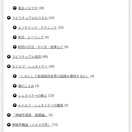
過去メルマガ
(18)
スピリチュアルなスキル
(24)
エソテリック・テクニック
(10)
気功・ヒーリング
(6)
瞑想の方法・やり方・効果など
(9)
スピリチュアル批判
(88)
ルドルフ・シュタイナー
(26)
『いかにして超感覚的世界の認識を獲得するか』
(4)
魂のこよみ
(4)
シュタイナーの教え
(13)
ルドルフ・シュタイナーの書籍
(2)
『神秘学講座 基礎編』
(5)
神秘学概論（メルマガ等）
(73)