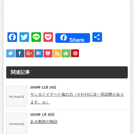
Facebook
Twitter
Line
Pocket
共
Share
有
関連記事
2009年 12月 24日
サンタとイデーと魂の力（※ﾀｲﾄﾙには一部語弊があり
ます。ｗ）
2010年 1月 30日
ある教師の物語