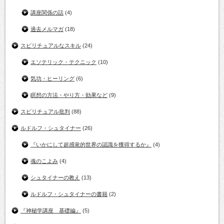
講座関係の話
(4)
過去メルマガ
(18)
スピリチュアルなスキル
(24)
エソテリック・テクニック
(10)
気功・ヒーリング
(6)
瞑想の方法・やり方・効果など
(9)
スピリチュアル批判
(88)
ルドルフ・シュタイナー
(26)
『いかにして超感覚的世界の認識を獲得するか』
(4)
魂のこよみ
(4)
シュタイナーの教え
(13)
ルドルフ・シュタイナーの書籍
(2)
『神秘学講座 基礎編』
(5)