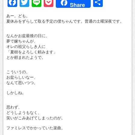
Facebook
Twitter
Line
Pocket
共
Share
有
あー。ども。
夏休みをずらして取る予定の僕ちゃんです。普通の土曜深夜です。
なんかお盆最後の日に、
夢で嫁ちゃんが、
オレの祖父らしき人に
「夏樹をよろしく頼みます」
とか頼まれたようで。
こういうの、
お盆らしいなー、
なんて思いつつ。
しかしね。
思わず、
どうしようもなく、
笑いがこみあげてしまったのが。
ファミレスでかかっていた楽曲。