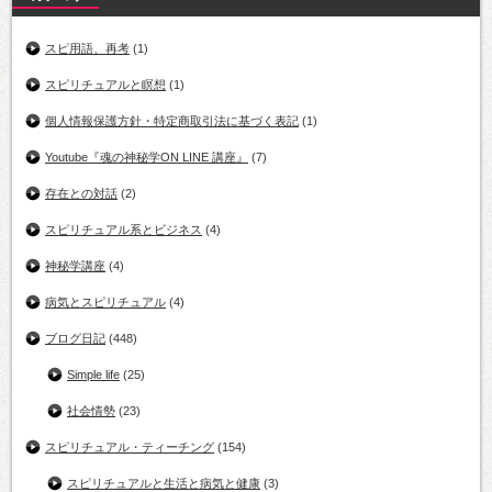
スピ用語、再考
(1)
スピリチュアルと瞑想
(1)
個人情報保護方針・特定商取引法に基づく表記
(1)
Youtube『魂の神秘学ON LINE 講座』
(7)
存在との対話
(2)
スピリチュアル系とビジネス
(4)
神秘学講座
(4)
病気とスピリチュアル
(4)
ブログ日記
(448)
Simple life
(25)
社会情勢
(23)
スピリチュアル・ティーチング
(154)
スピリチュアルと生活と病気と健康
(3)