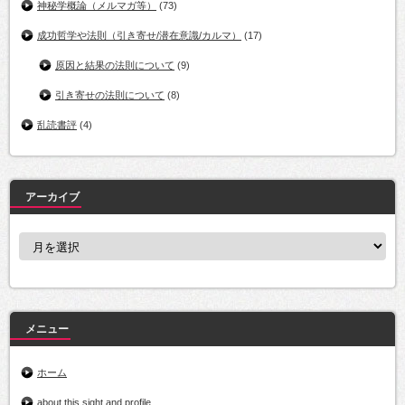
神秘学概論（メルマガ等）
(73)
成功哲学や法則（引き寄せ/潜在意識/カルマ）
(17)
原因と結果の法則について
(9)
引き寄せの法則について
(8)
乱読書評
(4)
アーカイブ
ア
ー
カ
イ
ブ
メニュー
ホーム
about this sight and profile