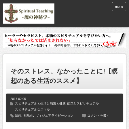
menu
そのストレス、なかったことに!【瞑
想のある生活のススメ】
2017.02.05
スピリチュアルと生活と病気と健康
病気とスピリチュアル
スピリチュアルなスキル
瞑想
,
視覚化
,
ヴィジュアライゼーション
コメントを書く