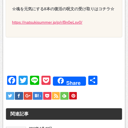
☆魂を元気にする8本の復活の呪文の受け取りはコチラ☆
https://natsukisummer.jp/p/r/Bn0eLsv0/
Facebook
Twitter
Line
Pocket
共
Share
有
1
関連記事