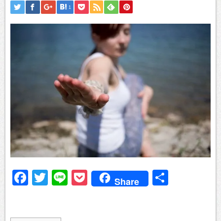
1
Facebook
Twitter
Line
Pocket
共
Share
有