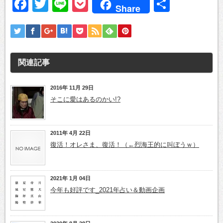
Facebook
Twitter
Line
Pocket
共
Share
有
関連記事
2016年 11月 29日
そこに愛はあるのかい!?
2011年 4月 22日
復活！オレさま、復活！（←烈海王的に叫ぼうｗ）
2021年 1月 04日
今年も好評です_2021年占い＆動画企画