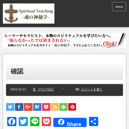
menu
確認
2010.10.13
ブログ日記
コメントを書く
Facebook
Twitter
Line
Pocket
共
Share