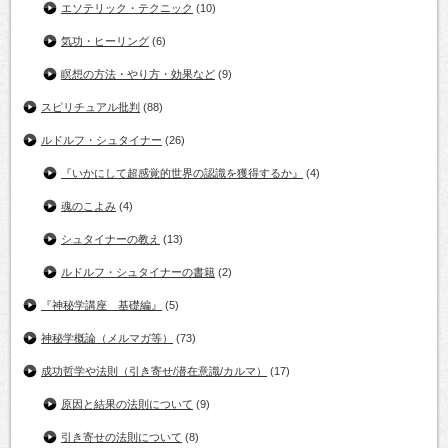
エソテリック・テクニック
(10)
気功・ヒーリング
(6)
瞑想の方法・やり方・効果など
(9)
スピリチュアル批判
(88)
ルドルフ・シュタイナー
(26)
『いかにして超感覚的世界の認識を獲得するか』
(4)
魂のこよみ
(4)
シュタイナーの教え
(13)
ルドルフ・シュタイナーの書籍
(2)
『神秘学講座 基礎編』
(5)
神秘学概論（メルマガ等）
(73)
成功哲学や法則（引き寄せ/潜在意識/カルマ）
(17)
原因と結果の法則について
(9)
引き寄せの法則について
(8)