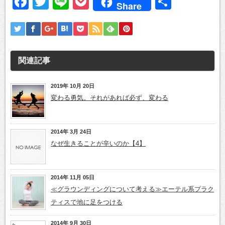
Facebook
Twitter
Line
Pocket
共
Share
有
関連記事
2019年 10月 20日
変わる勇気。それがあれば必ず、変わる
2014年 3月 24日
なぜ生きることが辛いのか【4】
2014年 11月 05日
≪グラウンディングについて考える≫エーテル系プラク
ティスで地に足をつける
2014年 9月 30日