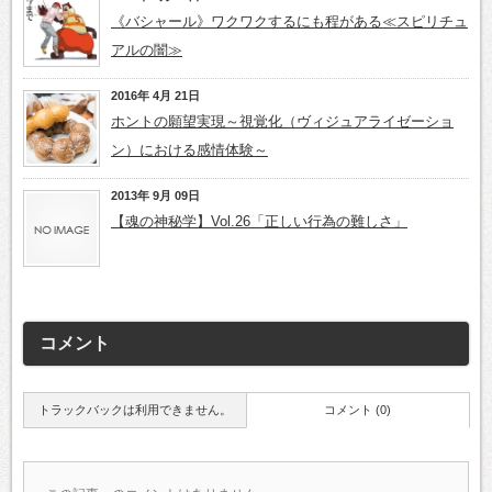
《バシャール》ワクワクするにも程がある≪スピリチュ
アルの闇≫
2016年 4月 21日
ホントの願望実現～視覚化（ヴィジュアライゼーショ
ン）における感情体験～
2013年 9月 09日
【魂の神秘学】Vol.26「正しい行為の難しさ」
コメント
トラックバックは利用できません。
コメント (0)