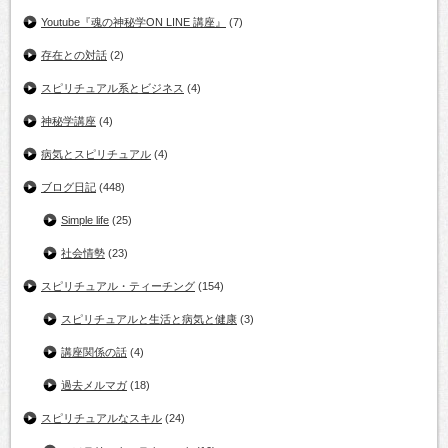
Youtube『魂の神秘学ON LINE 講座』
(7)
存在との対話
(2)
スピリチュアル系とビジネス
(4)
神秘学講座
(4)
病気とスピリチュアル
(4)
ブログ日記
(448)
Simple life
(25)
社会情勢
(23)
スピリチュアル・ティーチング
(154)
スピリチュアルと生活と病気と健康
(3)
講座関係の話
(4)
過去メルマガ
(18)
スピリチュアルなスキル
(24)