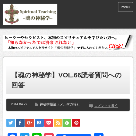
menu
【魂の神秘学】VOL.66読者質問への
回答
2014.04.27
神秘学概論（メルマガ等）
コメントを書く