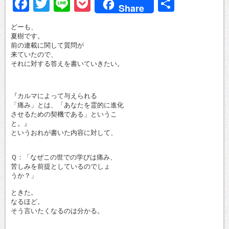
Facebook
Twitter
Line
Pocket
共
Share
有
どーも、
夏樹です。
前の連載に関して質問が
来ていたので、
それに対する答えを書いていきたい。
『カルマによって与えられる
「痛み」とは、「あなたを霊的に進化
させるための契機である」というこ
と。』
というおれが書いた内容に対して、
Ｑ：「なぜこの世での学びは痛み、
苦しみを前提としているのでしょ
うか？」
ときた。
なるほど。
そう言いたくなるのは分かる。