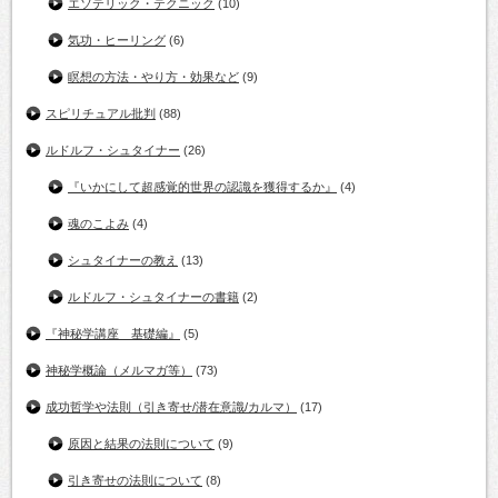
エソテリック・テクニック
(10)
気功・ヒーリング
(6)
瞑想の方法・やり方・効果など
(9)
スピリチュアル批判
(88)
ルドルフ・シュタイナー
(26)
『いかにして超感覚的世界の認識を獲得するか』
(4)
魂のこよみ
(4)
シュタイナーの教え
(13)
ルドルフ・シュタイナーの書籍
(2)
『神秘学講座 基礎編』
(5)
神秘学概論（メルマガ等）
(73)
成功哲学や法則（引き寄せ/潜在意識/カルマ）
(17)
原因と結果の法則について
(9)
引き寄せの法則について
(8)