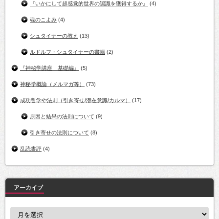
『いかにして超感覚的世界の認識を獲得するか』
(4)
魂のこよみ
(4)
シュタイナーの教え
(13)
ルドルフ・シュタイナーの書籍
(2)
『神秘学講座 基礎編』
(5)
神秘学概論（メルマガ等）
(73)
成功哲学や法則（引き寄せ/潜在意識/カルマ）
(17)
原因と結果の法則について
(9)
引き寄せの法則について
(8)
乱読書評
(4)
アーカイブ
ア
ー