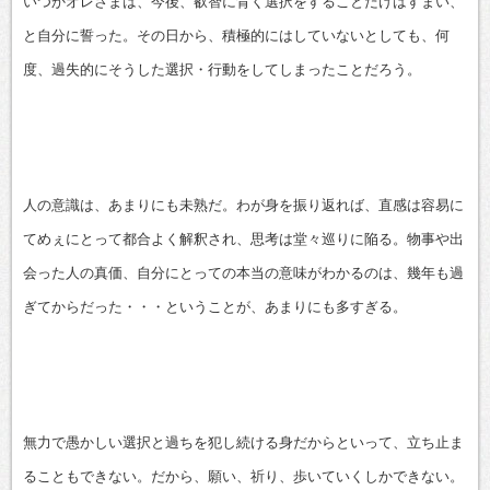
いつかオレさまは、今後、叡智に背く選択をすることだけはすまい、
と自分に誓った。その日から、積極的にはしていないとしても、何
度、過失的にそうした選択・行動をしてしまったことだろう。
人の意識は、あまりにも未熟だ。わが身を振り返れば、直感は容易に
てめぇにとって都合よく解釈され、思考は堂々巡りに陥る。物事や出
会った人の真価、自分にとっての本当の意味がわかるのは、幾年も過
ぎてからだった・・・ということが、あまりにも多すぎる。
無力で愚かしい選択と過ちを犯し続ける身だからといって、立ち止ま
ることもできない。だから、願い、祈り、歩いていくしかできない。