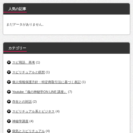
人気の記事
まだデータがありません。
カテゴリー
スピ用語、再考
(1)
スピリチュアルと瞑想
(1)
個人情報保護方針・特定商取引法に基づく表記
(1)
Youtube『魂の神秘学ON LINE 講座』
(7)
存在との対話
(2)
スピリチュアル系とビジネス
(4)
神秘学講座
(4)
病気とスピリチュアル
(4)