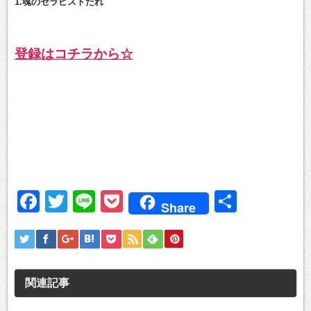
1.魂のセラピストたれ
登録はコチラから☆
Facebook
Twitter
Line
Pocket
共
Share
有
関連記事