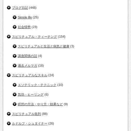
ブログ日記
(448)
Simple life
(25)
社会情勢
(23)
スピリチュアル・ティーチング
(154)
スピリチュアルと生活と病気と健康
(3)
講座関係の話
(4)
過去メルマガ
(18)
スピリチュアルなスキル
(24)
エソテリック・テクニック
(10)
気功・ヒーリング
(6)
瞑想の方法・やり方・効果など
(9)
スピリチュアル批判
(88)
ルドルフ・シュタイナー
(26)