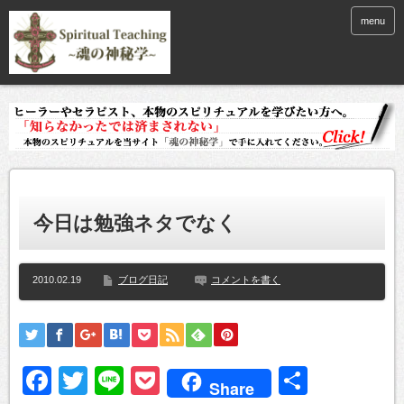
menu
今日は勉強ネタでなく
2010.02.19
ブログ日記
コメントを書く
Facebook
Twitter
Line
Pocket
共
Share