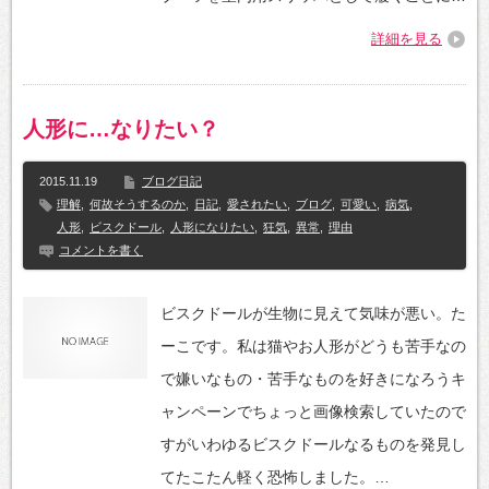
詳細を見る
人形に…なりたい？
2015.11.19
ブログ日記
理解
,
何故そうするのか
,
日記
,
愛されたい
,
ブログ
,
可愛い
,
病気
,
人形
,
ビスクドール
,
人形になりたい
,
狂気
,
異常
,
理由
コメントを書く
ビスクドールが生物に見えて気味が悪い。た
ーこです。私は猫やお人形がどうも苦手なの
で嫌いなもの・苦手なものを好きになろうキ
ャンペーンでちょっと画像検索していたので
すがいわゆるビスクドールなるものを発見し
てたこたん軽く恐怖しました。…