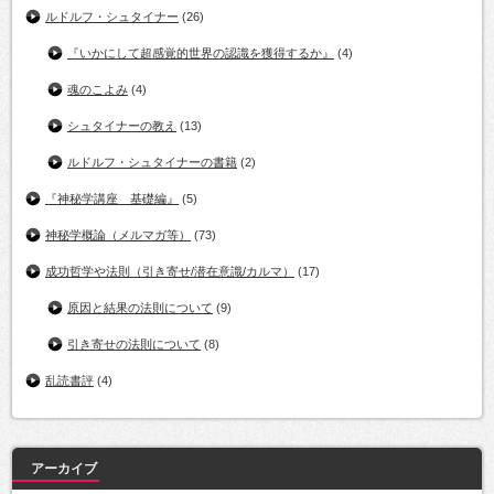
ルドルフ・シュタイナー
(26)
『いかにして超感覚的世界の認識を獲得するか』
(4)
魂のこよみ
(4)
シュタイナーの教え
(13)
ルドルフ・シュタイナーの書籍
(2)
『神秘学講座 基礎編』
(5)
神秘学概論（メルマガ等）
(73)
成功哲学や法則（引き寄せ/潜在意識/カルマ）
(17)
原因と結果の法則について
(9)
引き寄せの法則について
(8)
乱読書評
(4)
アーカイブ