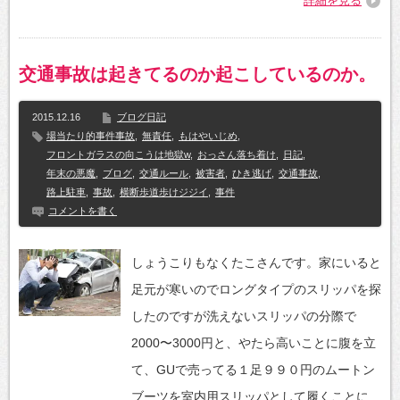
詳細を見る
交通事故は起きてるのか起こしているのか。
2015.12.16
ブログ日記
場当たり的事件事故
,
無責任
,
もはやいじめ
,
フロントガラスの向こうは地獄w
,
おっさん落ち着け
,
日記
,
年末の悪魔
,
ブログ
,
交通ルール
,
被害者
,
ひき逃げ
,
交通事故
,
路上駐車
,
事故
,
横断歩道歩けジジイ
,
事件
コメントを書く
しょうこりもなくたこさんです。家にいると
足元が寒いのでロングタイプのスリッパを探
したのですが洗えないスリッパの分際で
2000〜3000円と、やたら高いことに腹を立
て、GUで売ってる１足９９０円のムートン
ブーツを室内用スリッパとして履くことに…