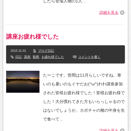
したら登場人物の1人…
詳細を見る
講座お疲れ様でした
2015.11.01
ブログ日記
日記
,
講座
,
観察
,
お疲れ様でした
コメントを書く
たーこです。世間は11月らしいですね。寒
いのも暑いのもイヤだお(^ω^)ｵｯｵｯ講座参加
された皆様お疲れ様でした！皆様お疲れ様で
した！大分慣れてきた方もいらっしゃるので
はないでしょうか。カボチャの種の中身を生
で食べて…
詳細を見る