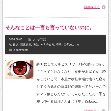
詳細を見る
そんなことは一言も言っていないのに。
2016.08.05
ブログ日記
日記
,
西尾維新
,
勇気
,
八九寺真宵
,
寝坊
,
目覚めよ！w
2 comments
齢34にしてカルピスサワー1杯で酔っぱらっ
て立ってられなくなり、夏樹が本屋で立ち読
みしている間、本屋の横駐車場に地べた座り
してうろ覚えの白虎野の娘歌ってたたーこで
すマジ信じらんない。そんなたこたんに手を
差し伸べる旦那さんまじネ申。&nbsp…