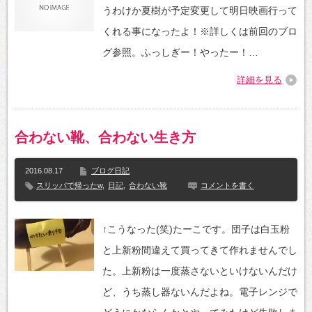
うわけか夏樹が予定変更して明日映画行って
くれる事になったよ！※詳しくは前回のブロ
グ参照。ふっしぎー！やったー！…
詳細を見る
合わない靴、合わない生き方
2016.08.17
ブログ日記
スリッパで帰ったw
,
日記
,
合わない靴
コメントを書く
↑こうなった(笑)たーこです。団子は白玉粉
と上新粉間違えて買ってきて作れませんでし
た。上新粉は一度蒸さないといけないんだけ
ど、うち蒸し器ないんだよね。電子レンジで