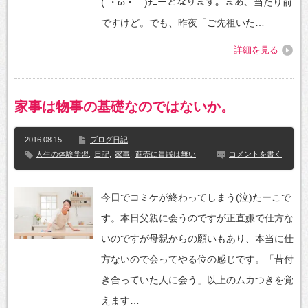
(´・ω・｀)ﾁｪーとなります。まあ、当たり前
ですけど。でも、昨夜「ご先祖いた…
詳細を見る
家事は物事の基礎なのではないか。
2016.08.15
ブログ日記
人生の体験学習
,
日記
,
家事
,
商売に貴賎は無い
コメントを書く
今日でコミケが終わってしまう(泣)たーこで
す。本日父親に会うのですが正直嫌で仕方な
いのですが母親からの願いもあり、本当に仕
方ないので会ってやる位の感じです。「昔付
き合っていた人に会う」以上のムカつきを覚
えます…