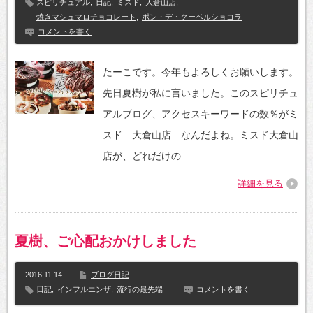
スピリチュアル
,
日記
,
ミスド
,
大倉山店
,
焼きマシュマロチョコレート
,
ポン・デ・クーベルショコラ
コメントを書く
たーこです。今年もよろしくお願いします。
先日夏樹が私に言いました。このスピリチュ
アルブログ、アクセスキーワードの数％がミ
スド 大倉山店 なんだよね。ミスド大倉山
店が、どれだけの…
詳細を見る
夏樹、ご心配おかけしました
2016.11.14
ブログ日記
日記
,
インフルエンザ
,
流行の最先端
コメントを書く