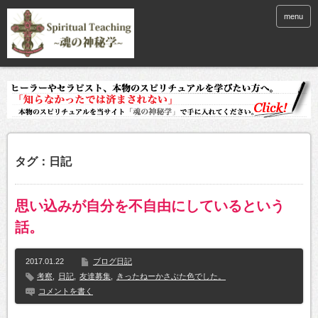
menu
タグ：日記
思い込みが自分を不自由にしているという
話。
2017.01.22
ブログ日記
考察
,
日記
,
友達募集
,
きったねーかさぶた色でした。
コメントを書く