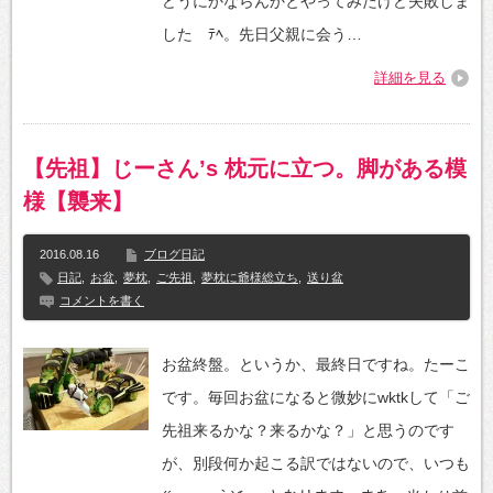
どうにかならんかとやってみたけど失敗しま
した ﾃﾍ。先日父親に会う…
詳細を見る
【先祖】じーさん’s 枕元に立つ。脚がある模
様【襲来】
2016.08.16
ブログ日記
日記
,
お盆
,
夢枕
,
ご先祖
,
夢枕に爺様総立ち
,
送り盆
コメントを書く
お盆終盤。というか、最終日ですね。たーこ
です。毎回お盆になると微妙にwktkして「ご
先祖来るかな？来るかな？」と思うのです
が、別段何か起こる訳ではないので、いつも