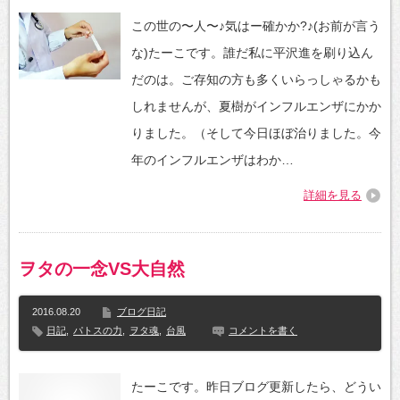
この世の〜人〜♪気はー確かか?♪(お前が言う
な)たーこです。誰だ私に平沢進を刷り込ん
だのは。ご存知の方も多くいらっしゃるかも
しれませんが、夏樹がインフルエンザにかか
りました。（そして今日ほぼ治りました。今
年のインフルエンザはわか…
詳細を見る
ヲタの一念VS大自然
2016.08.20
ブログ日記
日記
,
パトスの力
,
ヲタ魂
,
台風
コメントを書く
たーこです。昨日ブログ更新したら、どうい