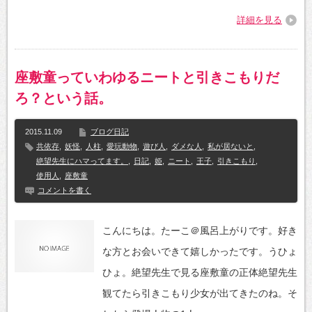
詳細を見る
座敷童っていわゆるニートと引きこもりだ
ろ？という話。
2015.11.09
ブログ日記
共依存
,
妖怪
,
人柱
,
愛玩動物
,
遊び人
,
ダメな人
,
私が居ないと
,
絶望先生にハマってます。
,
日記
,
姫
,
ニート
,
王子
,
引きこもり
,
使用人
,
座敷童
コメントを書く
こんにちは。たーこ＠風呂上がりです。好き
な方とお会いできて嬉しかったです。うひょ
ひょ。絶望先生で見る座敷童の正体絶望先生
観てたら引きこもり少女が出てきたのね。そ