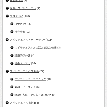
神秘学講座
(4)
病気とスピリチュアル
(4)
ブログ日記
(448)
Simple life
(25)
社会情勢
(23)
スピリチュアル・ティーチング
(154)
スピリチュアルと生活と病気と健康
(3)
講座関係の話
(4)
過去メルマガ
(18)
スピリチュアルなスキル
(24)
エソテリック・テクニック
(10)
気功・ヒーリング
(6)
瞑想の方法・やり方・効果など
(9)
スピリチュアル批判
(88)