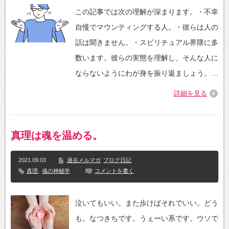
この記事では次の理解が深まります。・不幸
自慢でマウンティングする人。・彼らは人の
話は聞きません。・スピリチュアル界隈に多
数います。彼らの実態を理解し、そんな人に
ならないようにわが身を振り返ましょう。…
詳細を見る
真理は魂を温める。
2021.09.03
過去メルマガ
ブログ日記
真理
,
魂の神秘学
コメントを書く
泣いてもいい。また歩けばそれでいい。どう
も。なつきちです。うぇーい系です。ウソで