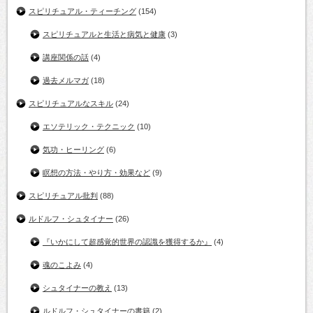
スピリチュアル・ティーチング
(154)
スピリチュアルと生活と病気と健康
(3)
講座関係の話
(4)
過去メルマガ
(18)
スピリチュアルなスキル
(24)
エソテリック・テクニック
(10)
気功・ヒーリング
(6)
瞑想の方法・やり方・効果など
(9)
スピリチュアル批判
(88)
ルドルフ・シュタイナー
(26)
『いかにして超感覚的世界の認識を獲得するか』
(4)
魂のこよみ
(4)
シュタイナーの教え
(13)
ルドルフ・シュタイナーの書籍
(2)