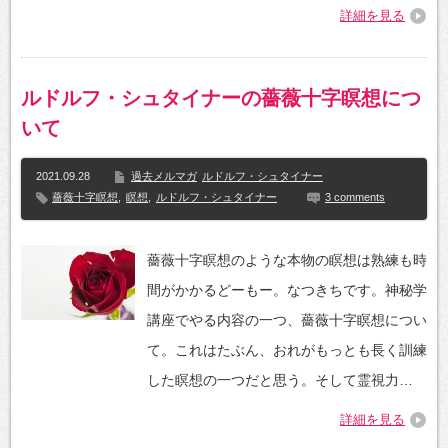
詳細を見る
ルドルフ・シュタイナーの薔薇十字瞑想につ
いて
2021.09.28
過去メルマガ
ルドルフ・シュタイナー
薔薇十字瞑想
,
瞑想
,
ルドルフ・シュタイナー
3 comments
薔薇十字瞑想のような本物の瞑想は熟練も時
間がかかるどーもー。なつきちです。神秘学
講座でやる内容の一つ、薔薇十字瞑想につい
て。これはたぶん、おれがもっとも長く訓練
した瞑想の一つだと思う。そして霊視力…
詳細を見る