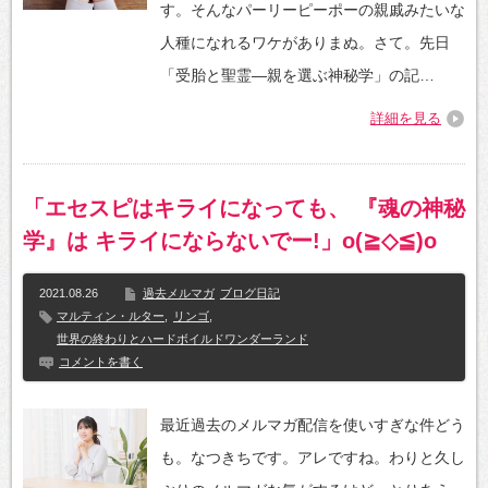
す。そんなパーリーピーポーの親戚みたいな
人種になれるワケがありまぬ。さて。先日
「受胎と聖霊—親を選ぶ神秘学」の記…
詳細を見る
「エセスピはキライになっても、 『魂の神秘
学』は キライにならないでー!」o(≧◇≦)o
2021.08.26
過去メルマガ
ブログ日記
マルティン・ルター
,
リンゴ
,
世界の終わりとハードボイルドワンダーランド
コメントを書く
最近過去のメルマガ配信を使いすぎな件どう
も。なつきちです。アレですね。わりと久し