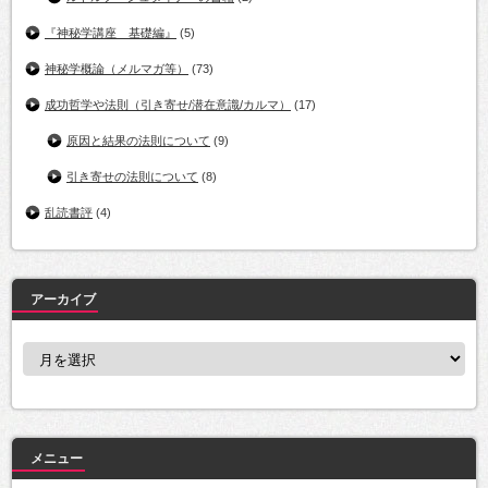
『神秘学講座 基礎編』
(5)
神秘学概論（メルマガ等）
(73)
成功哲学や法則（引き寄せ/潜在意識/カルマ）
(17)
原因と結果の法則について
(9)
引き寄せの法則について
(8)
乱読書評
(4)
アーカイブ
ア
ー
カ
イ
ブ
メニュー