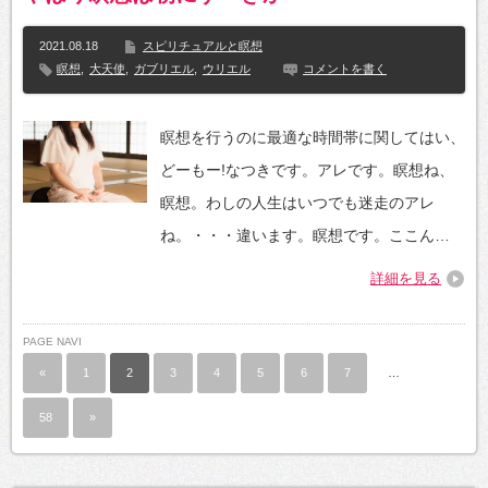
2021.08.18
スピリチュアルと瞑想
瞑想
,
大天使
,
ガブリエル
,
ウリエル
コメントを書く
瞑想を行うのに最適な時間帯に関してはい、
どーもー!なつきです。アレです。瞑想ね、
瞑想。わしの人生はいつでも迷走のアレ
ね。・・・違います。瞑想です。ここん…
詳細を見る
PAGE NAVI
«
1
2
3
4
5
6
7
…
58
»