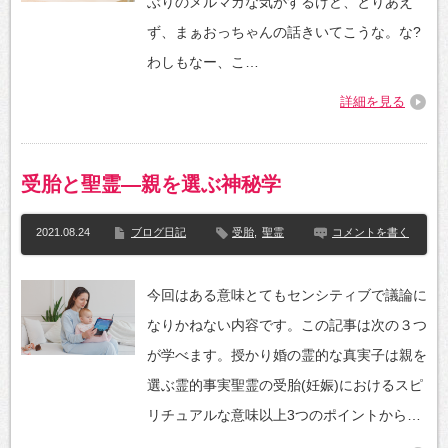
ぶりのメルマガな気がするけど、とりあえ
ず、まぁおっちゃんの話きいてこうな。な?
わしもなー、こ…
詳細を見る
受胎と聖霊—親を選ぶ神秘学
2021.08.24
ブログ日記
受胎
,
聖霊
コメントを書く
今回はある意味とてもセンシティブで議論に
なりかねない内容です。この記事は次の３つ
が学べます。授かり婚の霊的な真実子は親を
選ぶ霊的事実聖霊の受胎(妊娠)におけるスピ
リチュアルな意味以上3つのポイントから…