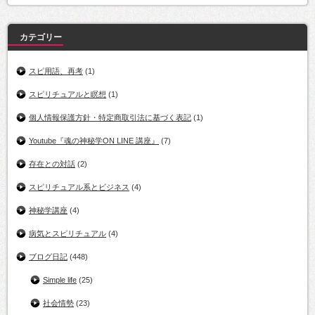
カテゴリー
スピ用語、再考
(1)
スピリチュアルと瞑想
(1)
個人情報保護方針・特定商取引法に基づく表記
(1)
Youtube『魂の神秘学ON LINE 講座』
(7)
存在との対話
(2)
スピリチュアル系とビジネス
(4)
神秘学講座
(4)
病気とスピリチュアル
(4)
ブログ日記
(448)
Simple life
(25)
社会情勢
(23)